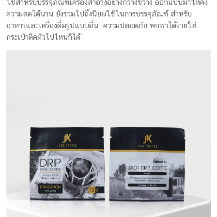
ใช้สำหรับบรรจุภัณฑ์เครื่องสำอางอย่างกว้างขวาง ออกแบบมาให้คง
ครีม
ความสดได้นาน ยังรวมไปถึงนิยมใช้ในการบรรจุภัณฑ์ สำหรับ
รับ
อาหารและเครื่องดื่มรูปแบบอื่น ความปลอดภัย พกพาได้ง่ายใส่
ผลิต
กระเป๋าติดตัวไปไหนก็ได้
กล่อง
สบู่
Packaging
Design
รับ
ผลิต
กล่อง
เซ็ต
รับ
ผลิต
กล่อง
เครื่อง
สำ
อางค์
รับ
ทำ