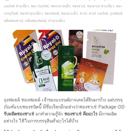
ครีม
sachet ฝาเกลียว
,
ซอง Sachet
,
ซองขนาดเล็ก
,
ซองซาเช่
,
ซองซาเช่ ฝาเกลียว
,
ซอง
บรรจุ
บรรจุภัณฑ์
,
ซองฝาจุกเกลียว
,
ซองฟอยล์
,
ซองแบบฉีก
,
ซาเช่
,
ซาเช่ sachet
,
ถุงฟอยล์
,
ผลิตซองซาเช่
,
ผลิตซองฟอยล์
,
ฝาจุกเกลียว
ภัณฑ์
ฉลาก
ครบ
วงจร
ผลิต
ซอง
ฟอยล์
รับ
ผลิต
ถุงฟอยล์ ซองฟอยล์ เจ้าของแบรนด์อาจเคยได้ยินมาบ้าง แต่บรรจุ
กล่อง
ภัณฑ์แบบซองชนิดนี้ มีชื่อเรียกอีกอย่างว่าซองซาเช่ Package-DD
รับ
รับผลิตซองซาเช่
มาทำความรู้จัก
ซองซาเช่ คืออะไร
มีการผลิต
ผลิต
อย่างไร ใช้ในการบรรจุสินค้าอะไรได้บ้าง
กล่อง