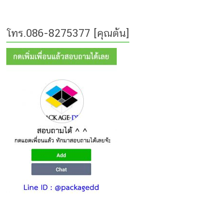
โทร.086-8275377 [คุณต้น]