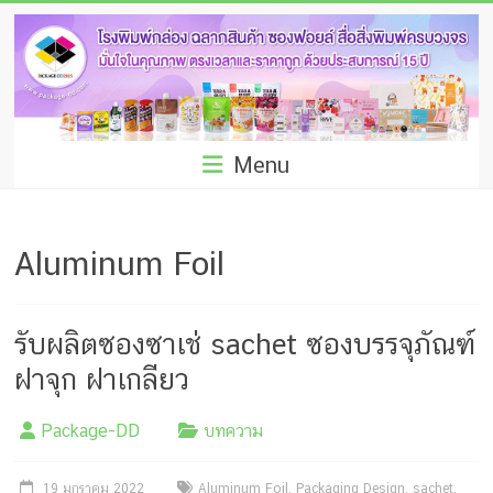
Skip
โรง
to
พิมพ์
content
กล่อง
ชลบุรี
Menu
โรงงาน
ผลิต
Aluminum Foil
ซอง
ฟอยล์
รับผลิตซองซาเช่ sachet ซองบรรจุภัณฑ์
รับ
ฝาจุก ฝาเกลียว
ผลิต
Package-DD
บทความ
กล่อง
19 มกราคม 2022
Aluminum Foil
,
Packaging Design
,
sachet
,