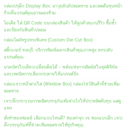
กล่องปรุฉีก Display Box: อาวุธลับอัปยอดขาย และลดต้นทุนหน้า
ร้านที่แบรนด์คุณอาจมองข้าม
ไอเดีย ใส่ QR Code บนกล่องสินค้า ให้ลูกค้าสแกนรีวิว ซื้อซ้ำ
และป้องกันสินค้าปลอม
กล่องไดคัทรูปทรงพิเศษ (Custom Die-Cut Box)
สติ๊กเกอร์ ชลบุรี: บริการพิมพ์ฉลากสินค้าคุณภาพสูง ยกระดับ
แบรนด์คุณ
นามบัตรใบเดียวเปลี่ยนดีลได้ – พลังแห่งการสัมผัสในยุคดิจิทัล
และเทคนิคการเลือกกระดาษให้แบรนด์ปัง
กล่องเจาะหน้าต่างใส (Window Box) กล่องโชว์สินค้าที่ช่วยเพิ่ม
ยอดขาย
เจาะลึกกระบวนการผลิตบรรจุภัณฑ์อย่างไรให้ประหยัดต้นทุน แต่ดู
แพง
สั่งทำซองฟอยล์ เลือกแบบไหนดี? ซองฝาจุก vs ซองแบบฉีก เจาะ
ลึกบรรจุภัณฑ์ที่ช่วยเพิ่มยอดขายให้ธุรกิจคุณ