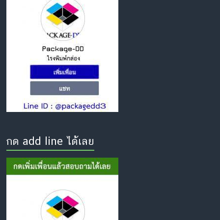
กด add line ได้เลย