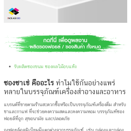
กล่อง
ครีม
รับ
ทำ
กล่อง
สบู่
รับ
ทำ
กล่อง
รับผลิตซองขนม ซองผลไม้อบแห้ง
อาหาร
เสริม
ซองซาเช่ คืออะไร
ทำไมใช้กันอย่างแพร่
โรงงาน
ผลิต
หลายในบรรจุภัณฑ์เครื่องสำอางและอาหาร
กล่อง
บรรจุ
แบรนด์ที่ขายตามร้านสะดวกซื้อหรือเป็นบรรจุภัณฑ์เครื่องดื่ม สำหรับ
ภัณฑ์
ชาและกาแฟ ที่จะช่วยคงความสดและคงความหอม บรรจุภัณฑ์ซอง
ฟอยล์ที่ถูก สุขอนามัย และปลอดภัย
ถุงฟอยล์อลูมิเนียมมีแตกต่างจากบรรจุภัณฑ์ เช่น กล่องและกล่อง