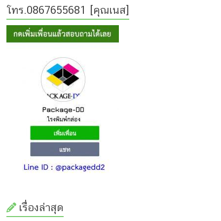
โทร.0867655681 [คุณเนส]
เรื่องล่าสุด