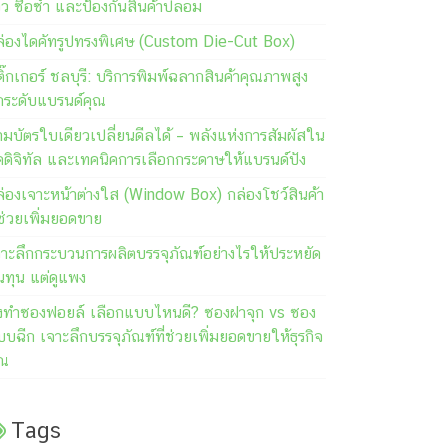
วิว ซื้อซ้ำ และป้องกันสินค้าปลอม
ล่องไดคัทรูปทรงพิเศษ (Custom Die-Cut Box)
ิ๊กเกอร์ ชลบุรี: บริการพิมพ์ฉลากสินค้าคุณภาพสูง
กระดับแบรนด์คุณ
มบัตรใบเดียวเปลี่ยนดีลได้ – พลังแห่งการสัมผัสใน
คดิจิทัล และเทคนิคการเลือกกระดาษให้แบรนด์ปัง
ล่องเจาะหน้าต่างใส (Window Box) กล่องโชว์สินค้า
่ช่วยเพิ่มยอดขาย
จาะลึกกระบวนการผลิตบรรจุภัณฑ์อย่างไรให้ประหยัด
นทุน แต่ดูแพง
ั่งทำซองฟอยล์ เลือกแบบไหนดี? ซองฝาจุก vs ซอง
บฉีก เจาะลึกบรรจุภัณฑ์ที่ช่วยเพิ่มยอดขายให้ธุรกิจ
ุณ
Tags