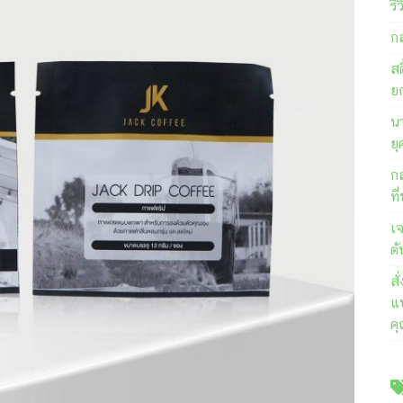
รี
ก
สต
ย
นา
ยุ
ก
ที
เ
ต้
ส
แบ
ค