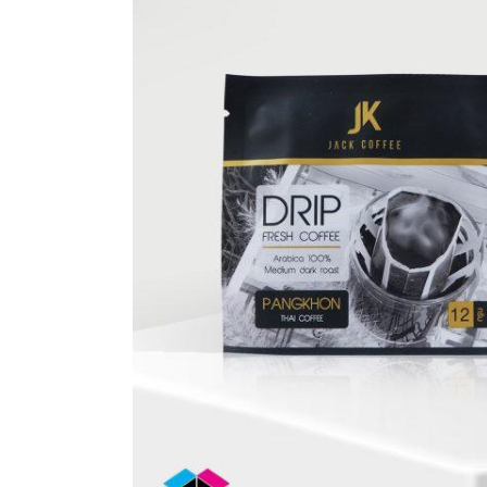
กล่อง
ครีม
รับ
ทำ
กล่อง
สบู่
รับ
ทำ
กล่อง
อาหาร
เสริม
โรงงาน
ผลิต
กล่อง
บรรจุ
ภัณฑ์