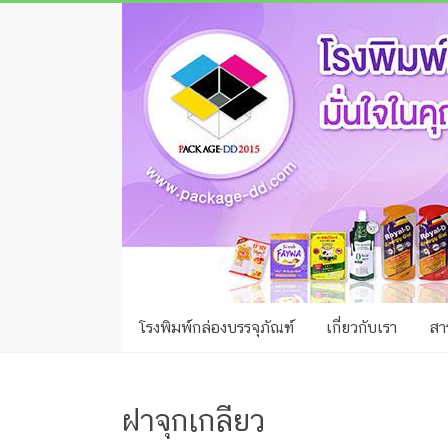
Skip
โรง
to
พิมพ์
content
กล่อง
ชลบุรี
โรงงาน
ผลิต
ซอง
ฟอยล์
โรงพิมพ์กล่องบรรจุภัณฑ์
เกี่ยวกับเรา
สาร
รับ
ผลิต
กล่อง
ฝาจุกเกลียว