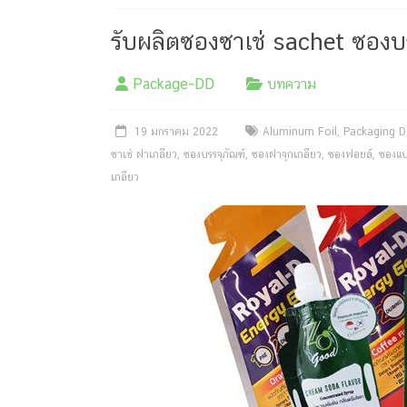
ครีม
บรรจุ
รับผลิตซองซาเช่ sachet ซองบร
ภัณฑ์
Package-DD
บทความ
ฉลาก
19 มกราคม 2022
Aluminum Foil
,
Packaging D
ครบ
ซาเช่ ฝาเกลียว
,
ซองบรรจุภัณฑ์
,
ซองฝาจุกเกลียว
,
ซองฟอยล์
,
ซองแ
วงจร
เกลียว
ผลิต
ซอง
ฟอยล์
รับ
ผลิต
กล่อง
รับ
ผลิต
กล่อง