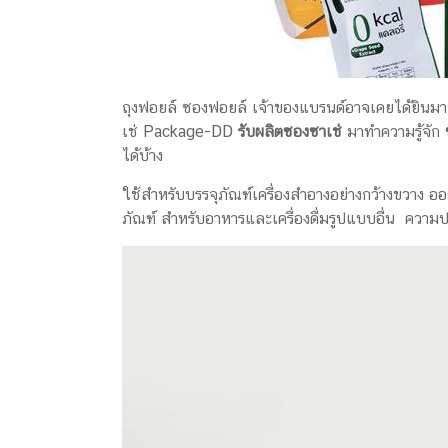
ครีม
รับ
ผลิต
กล่อง
สบู่
ถุงฟอยล์ ซองฟอยล์ เจ้าของแบรนด์อาจเคยได้ยินมาบ้
Packaging
เช่ Package-DD
รับผลิตซองซาเช่
มาทำความรู้จัก
Design
ได้บ้าง
รับ
ใช้สำหรับบรรจุภัณฑ์เครื่องสำอางอย่างกว้างขวาง
ผลิต
ภัณฑ์ สำหรับอาหารและเครื่องดื่มรูปแบบอื่น ความป
กล่อง
เซ็ต
รับ
ผลิต
กล่อง
เครื่อง
สำ
อางค์
รับ
ทำ