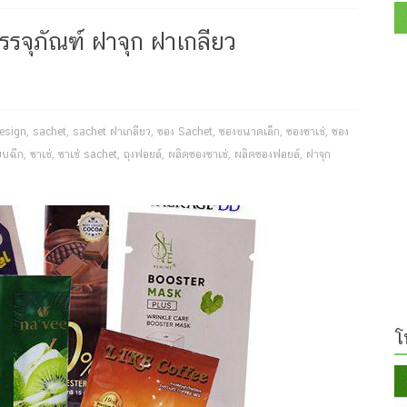
รจุภัณฑ์ ฝาจุก ฝาเกลียว
esign
,
sachet
,
sachet ฝาเกลียว
,
ซอง Sachet
,
ซองขนาดเล็ก
,
ซองซาเช่
,
ซอง
บบฉีก
,
ซาเช่
,
ซาเช่ sachet
,
ถุงฟอยล์
,
ผลิตซองซาเช่
,
ผลิตซองฟอยล์
,
ฝาจุก
โ