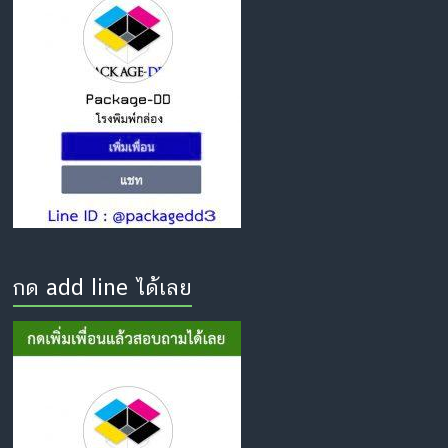
กด add line ได้เลย