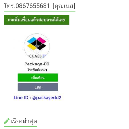
โทร.0867655681 [คุณเนส]
เรื่องล่าสุด