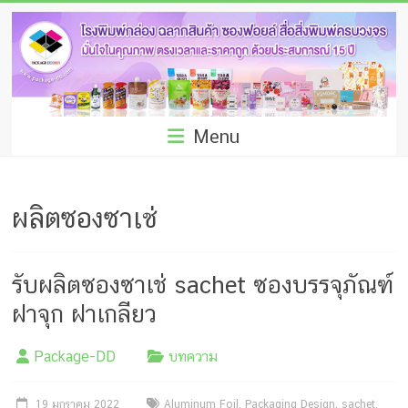
Skip
โรง
to
พิมพ์
content
กล่อง
ชลบุรี
Menu
โรงงาน
ผลิต
ผลิตซองซาเช่
ซอง
ฟอยล์
รับผลิตซองซาเช่ sachet ซองบรรจุภัณฑ์
รับ
ฝาจุก ฝาเกลียว
ผลิต
Package-DD
บทความ
กล่อง
19 มกราคม 2022
Aluminum Foil
,
Packaging Design
,
sachet
,