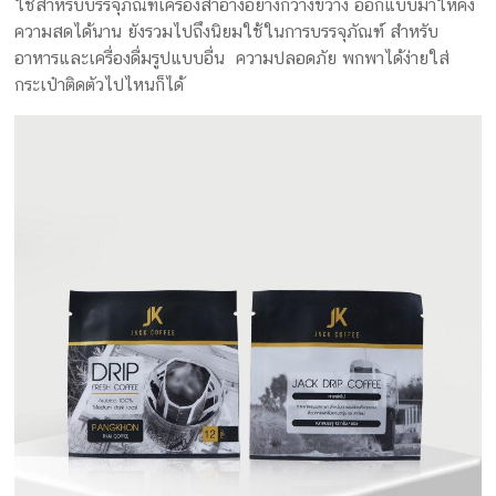
ใช้สำหรับบรรจุภัณฑ์เครื่องสำอางอย่างกว้างขวาง ออกแบบมาให้คง
ครีม
ความสดได้นาน ยังรวมไปถึงนิยมใช้ในการบรรจุภัณฑ์ สำหรับ
รับ
อาหารและเครื่องดื่มรูปแบบอื่น ความปลอดภัย พกพาได้ง่ายใส่
ผลิต
กระเป๋าติดตัวไปไหนก็ได้
กล่อง
สบู่
Packaging
Design
รับ
ผลิต
กล่อง
เซ็ต
รับ
ผลิต
กล่อง
เครื่อง
สำ
อางค์
รับ
ทำ