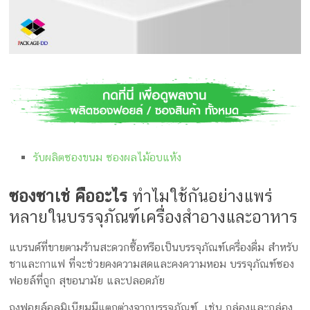
กล่อง
ครีม
รับ
ทำ
กล่อง
สบู่
รับ
ทำ
กล่อง
รับผลิตซองขนม ซองผลไม้อบแห้ง
อาหาร
เสริม
ซองซาเช่ คืออะไร
ทำไมใช้กันอย่างแพร่
โรงงาน
ผลิต
หลายในบรรจุภัณฑ์เครื่องสำอางและอาหาร
กล่อง
บรรจุ
แบรนด์ที่ขายตามร้านสะดวกซื้อหรือเป็นบรรจุภัณฑ์เครื่องดื่ม สำหรับ
ภัณฑ์
ชาและกาแฟ ที่จะช่วยคงความสดและคงความหอม บรรจุภัณฑ์ซอง
ฟอยล์ที่ถูก สุขอนามัย และปลอดภัย
ถุงฟอยล์อลูมิเนียมมีแตกต่างจากบรรจุภัณฑ์ เช่น กล่องและกล่อง