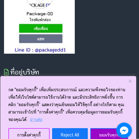
ที่อยู่บริษัท
19/21 ม.5 ต.อ่างศิลา อ.เมือง จ.ชลบุรี 20000
กด "ยอมรับคุกกี้" เพื่อเพิ่มประสบการณ์ และความพึงพอใจของท่าน
โทร.033 091 811
เพื่อให้เว็บไซต์สามารถใช้งานได้ง่าย และมีประสิทธิภาพยิ่งขึ้น การ
เวลาทำการ 8.00-17.00 น. จันทร์ - เสาร์ (หยุดวันอาทิตย์)
www.package-dd.com
คลิก “ยอมรับคุกกี้” แสดงว่าคุณยินยอมให้ใช้คุกกี้ อย่างไรก็ตาม คุณ
www.facebook.com/thepackagedd
สามารถเข้าไปที่ "การตั้งค่าคุกกี้" เพื่อควบคุมข้อมูลการยอมรับคุกกี้
ของคุณได้.
อ่านต่อ
การตั้งค่าคุกกี้
Reject All
ยอมรับคุกกี้