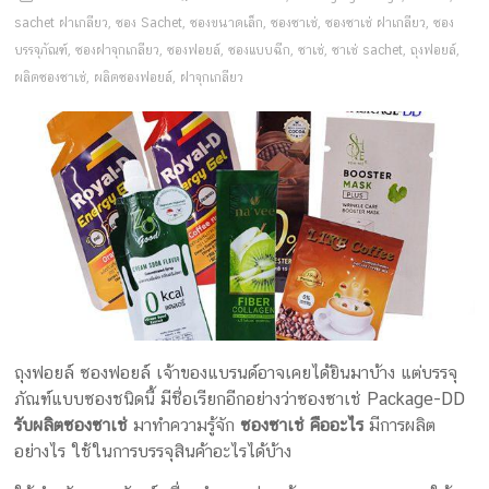
ครีม
sachet ฝาเกลียว
,
ซอง Sachet
,
ซองขนาดเล็ก
,
ซองซาเช่
,
ซองซาเช่ ฝาเกลียว
,
ซอง
บรรจุ
บรรจุภัณฑ์
,
ซองฝาจุกเกลียว
,
ซองฟอยล์
,
ซองแบบฉีก
,
ซาเช่
,
ซาเช่ sachet
,
ถุงฟอยล์
,
ผลิตซองซาเช่
,
ผลิตซองฟอยล์
,
ฝาจุกเกลียว
ภัณฑ์
ฉลาก
ครบ
วงจร
ผลิต
ซอง
ฟอยล์
รับ
ผลิต
ถุงฟอยล์ ซองฟอยล์ เจ้าของแบรนด์อาจเคยได้ยินมาบ้าง แต่บรรจุ
กล่อง
ภัณฑ์แบบซองชนิดนี้ มีชื่อเรียกอีกอย่างว่าซองซาเช่ Package-DD
รับ
รับผลิตซองซาเช่
มาทำความรู้จัก
ซองซาเช่ คืออะไร
มีการผลิต
ผลิต
อย่างไร ใช้ในการบรรจุสินค้าอะไรได้บ้าง
กล่อง