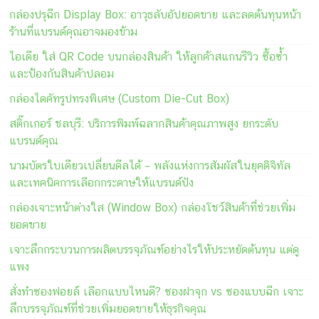
กล่องปรุฉีก Display Box: อาวุธลับอัปยอดขาย และลดต้นทุนหน้า
ร้านที่แบรนด์คุณอาจมองข้าม
ไอเดีย ใส่ QR Code บนกล่องสินค้า ให้ลูกค้าสแกนรีวิว ซื้อซ้ำ
และป้องกันสินค้าปลอม
กล่องไดคัทรูปทรงพิเศษ (Custom Die-Cut Box)
สติ๊กเกอร์ ชลบุรี: บริการพิมพ์ฉลากสินค้าคุณภาพสูง ยกระดับ
แบรนด์คุณ
นามบัตรใบเดียวเปลี่ยนดีลได้ – พลังแห่งการสัมผัสในยุคดิจิทัล
และเทคนิคการเลือกกระดาษให้แบรนด์ปัง
กล่องเจาะหน้าต่างใส (Window Box) กล่องโชว์สินค้าที่ช่วยเพิ่ม
ยอดขาย
เจาะลึกกระบวนการผลิตบรรจุภัณฑ์อย่างไรให้ประหยัดต้นทุน แต่ดู
แพง
สั่งทำซองฟอยล์ เลือกแบบไหนดี? ซองฝาจุก vs ซองแบบฉีก เจาะ
ลึกบรรจุภัณฑ์ที่ช่วยเพิ่มยอดขายให้ธุรกิจคุณ