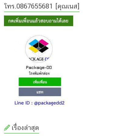
โทร.0867655681 [คุณเนส]
เรื่องล่าสุด