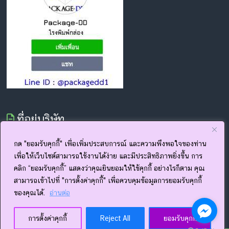
ที่อยู่บริษัท
19/21 ม.5 ต.อ่างศิลา อ.เมือง จ.ชลบุรี 20000
กด "ยอมรับคุกกี้" เพื่อเพิ่มประสบการณ์ และความพึงพอใจของท่าน
โทร.033 091 811
เพื่อให้เว็บไซต์สามารถใช้งานได้ง่าย และมีประสิทธิภาพยิ่งขึ้น การ
เวลาทำการ 8.00-17.00 น. จันทร์ - เสาร์ (หยุดวันอาทิตย์)
คลิก “ยอมรับคุกกี้” แสดงว่าคุณยินยอมให้ใช้คุกกี้ อย่างไรก็ตาม คุณ
www.package-dd.com
สามารถเข้าไปที่ "การตั้งค่าคุกกี้" เพื่อควบคุมข้อมูลการยอมรับคุกกี้
www.facebook.com/thepackagedd
ของคุณได้.
อ่านต่อ
การตั้งค่าคุกกี้
Reject All
ยอมรับคุกกี้