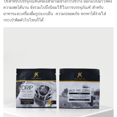
ใช้สำหรับบรรจุภัณฑ์เครื่องสำอางอย่างกว้างขวาง ออกแบบมาให้คง
ครีม
ความสดได้นาน ยังรวมไปถึงนิยมใช้ในการบรรจุภัณฑ์ สำหรับ
รับ
อาหารและเครื่องดื่มรูปแบบอื่น ความปลอดภัย พกพาได้ง่ายใส่
ผลิต
กระเป๋าติดตัวไปไหนก็ได้
กล่อง
สบู่
Packaging
Design
รับ
ผลิต
กล่อง
เซ็ต
รับ
ผลิต
กล่อง
เครื่อง
สำ
อางค์
รับ
ทำ