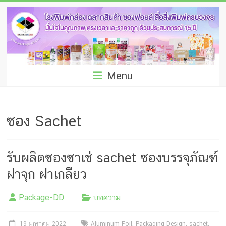
Skip
โรง
to
พิมพ์
content
กล่อง
ชลบุรี
Menu
โรงงาน
ผลิต
ซอง Sachet
ซอง
ฟอยล์
รับผลิตซองซาเช่ sachet ซองบรรจุภัณฑ์
รับ
ฝาจุก ฝาเกลียว
ผลิต
Package-DD
บทความ
กล่อง
19 มกราคม 2022
Aluminum Foil
,
Packaging Design
,
sachet
,