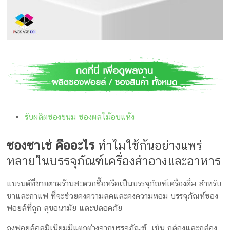
กล่อง
ครีม
รับ
ทำ
กล่อง
สบู่
รับ
ทำ
กล่อง
รับผลิตซองขนม ซองผลไม้อบแห้ง
อาหาร
เสริม
ซองซาเช่ คืออะไร
ทำไมใช้กันอย่างแพร่
โรงงาน
ผลิต
หลายในบรรจุภัณฑ์เครื่องสำอางและอาหาร
กล่อง
บรรจุ
แบรนด์ที่ขายตามร้านสะดวกซื้อหรือเป็นบรรจุภัณฑ์เครื่องดื่ม สำหรับ
ภัณฑ์
ชาและกาแฟ ที่จะช่วยคงความสดและคงความหอม บรรจุภัณฑ์ซอง
ฟอยล์ที่ถูก สุขอนามัย และปลอดภัย
ถุงฟอยล์อลูมิเนียมมีแตกต่างจากบรรจุภัณฑ์ เช่น กล่องและกล่อง