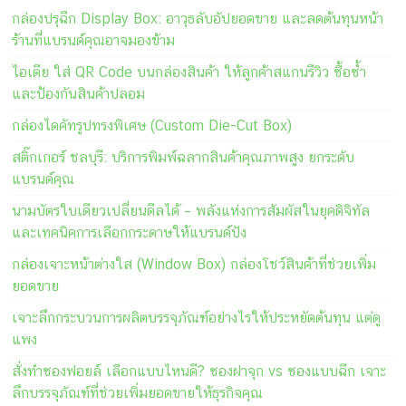
กล่องปรุฉีก Display Box: อาวุธลับอัปยอดขาย และลดต้นทุนหน้า
ร้านที่แบรนด์คุณอาจมองข้าม
ไอเดีย ใส่ QR Code บนกล่องสินค้า ให้ลูกค้าสแกนรีวิว ซื้อซ้ำ
และป้องกันสินค้าปลอม
กล่องไดคัทรูปทรงพิเศษ (Custom Die-Cut Box)
สติ๊กเกอร์ ชลบุรี: บริการพิมพ์ฉลากสินค้าคุณภาพสูง ยกระดับ
แบรนด์คุณ
นามบัตรใบเดียวเปลี่ยนดีลได้ – พลังแห่งการสัมผัสในยุคดิจิทัล
และเทคนิคการเลือกกระดาษให้แบรนด์ปัง
กล่องเจาะหน้าต่างใส (Window Box) กล่องโชว์สินค้าที่ช่วยเพิ่ม
ยอดขาย
เจาะลึกกระบวนการผลิตบรรจุภัณฑ์อย่างไรให้ประหยัดต้นทุน แต่ดู
แพง
สั่งทำซองฟอยล์ เลือกแบบไหนดี? ซองฝาจุก vs ซองแบบฉีก เจาะ
ลึกบรรจุภัณฑ์ที่ช่วยเพิ่มยอดขายให้ธุรกิจคุณ