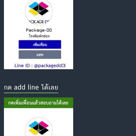
กด add line ได้เลย