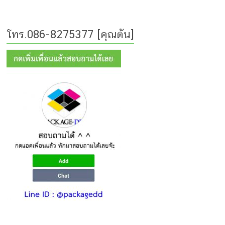
โทร.086-8275377 [คุณต้น]