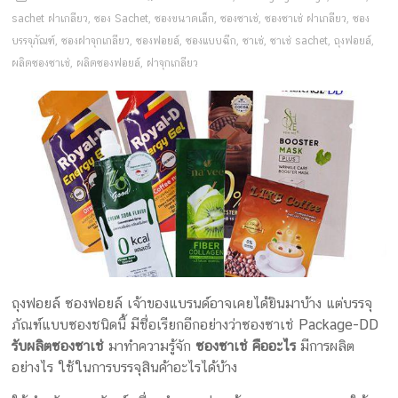
ครีม
sachet ฝาเกลียว
,
ซอง Sachet
,
ซองขนาดเล็ก
,
ซองซาเช่
,
ซองซาเช่ ฝาเกลียว
,
ซอง
บรรจุ
บรรจุภัณฑ์
,
ซองฝาจุกเกลียว
,
ซองฟอยล์
,
ซองแบบฉีก
,
ซาเช่
,
ซาเช่ sachet
,
ถุงฟอยล์
,
ผลิตซองซาเช่
,
ผลิตซองฟอยล์
,
ฝาจุกเกลียว
ภัณฑ์
ฉลาก
ครบ
วงจร
ผลิต
ซอง
ฟอยล์
รับ
ผลิต
ถุงฟอยล์ ซองฟอยล์ เจ้าของแบรนด์อาจเคยได้ยินมาบ้าง แต่บรรจุ
กล่อง
ภัณฑ์แบบซองชนิดนี้ มีชื่อเรียกอีกอย่างว่าซองซาเช่ Package-DD
รับ
รับผลิตซองซาเช่
มาทำความรู้จัก
ซองซาเช่ คืออะไร
มีการผลิต
ผลิต
อย่างไร ใช้ในการบรรจุสินค้าอะไรได้บ้าง
กล่อง