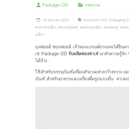
ครีม
Package-DD
บทความ
บรรจุ
19 มกราคม 2022
Aluminum Foil
,
Packaging D
ภัณฑ์
ซาเช่ ฝาเกลียว
,
ซองบรรจุภัณฑ์
,
ซองฝาจุกเกลียว
,
ซองฟอยล์
,
ซองแ
ฉลาก
เกลียว
ครบ
ถุงฟอยล์ ซองฟอยล์ เจ้าของแบรนด์อาจเคยได้ยินมาบ้
เช่ Package-DD
รับผลิตซองซาเช่
มาทำความรู้จัก
วงจร
ได้บ้าง
ผลิต
ใช้สำหรับบรรจุภัณฑ์เครื่องสำอางอย่างกว้างขวาง
ซอง
ภัณฑ์ สำหรับอาหารและเครื่องดื่มรูปแบบอื่น ความป
ฟอยล์
รับ
ผลิต
กล่อง
รับ
ผลิต
กล่อง