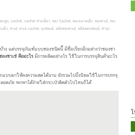
esign
,
sachet
,
sachet ฝาเกลียว
,
ซอง Sachet
,
ซองขนาดเล็ก
,
ซองซาเช่
,
ซอง
บบฉีก
,
ซาเช่
,
ซาเช่ sachet
,
ถุงฟอยล์
,
ผลิตซองซาเช่
,
ผลิตซองฟอยล์
,
ฝาจุก
าง แต่บรรจุภัณฑ์แบบซองชนิดนี้ มีชื่อเรียกอีกอย่างว่าซองซา
ซองซาเช่ คืออะไร
มีการผลิตอย่างไร ใช้ในการบรรจุสินค้าอะไร
 ออกแบบมาให้คงความสดได้นาน ยังรวมไปถึงนิยมใช้ในการบรรจุ
ลอดภัย พกพาได้ง่ายใส่กระเป๋าติดตัวไปไหนก็ได้
โ