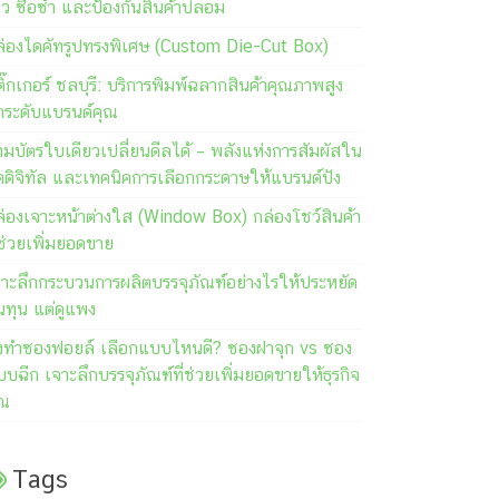
วิว ซื้อซ้ำ และป้องกันสินค้าปลอม
ล่องไดคัทรูปทรงพิเศษ (Custom Die-Cut Box)
ิ๊กเกอร์ ชลบุรี: บริการพิมพ์ฉลากสินค้าคุณภาพสูง
กระดับแบรนด์คุณ
มบัตรใบเดียวเปลี่ยนดีลได้ – พลังแห่งการสัมผัสใน
คดิจิทัล และเทคนิคการเลือกกระดาษให้แบรนด์ปัง
ล่องเจาะหน้าต่างใส (Window Box) กล่องโชว์สินค้า
่ช่วยเพิ่มยอดขาย
จาะลึกกระบวนการผลิตบรรจุภัณฑ์อย่างไรให้ประหยัด
นทุน แต่ดูแพง
ั่งทำซองฟอยล์ เลือกแบบไหนดี? ซองฝาจุก vs ซอง
บฉีก เจาะลึกบรรจุภัณฑ์ที่ช่วยเพิ่มยอดขายให้ธุรกิจ
ุณ
Tags