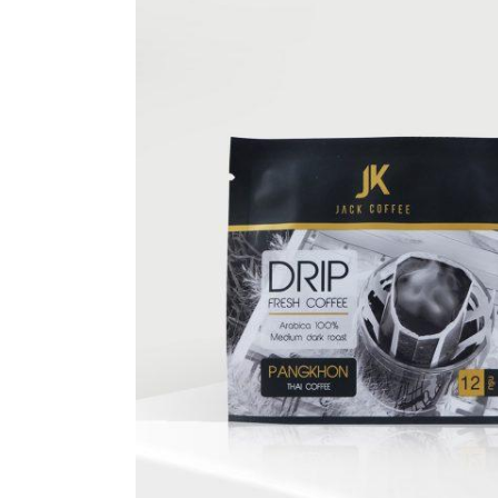
ครีม
รับ
ผลิต
กล่อง
สบู่
Packaging
Design
รับ
ผลิต
กล่อง
เซ็ต
รับ
ผลิต
กล่อง
เครื่อง
สำ
อางค์
รับ
ทำ