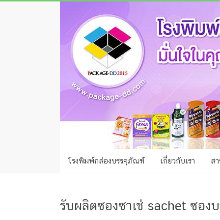
Skip
โรง
to
พิมพ์
content
กล่อง
ชลบุรี
โรงงาน
ผลิต
ซอง
ฟอยล์
โรงพิมพ์กล่องบรรจุภัณฑ์
เกี่ยวกับเรา
สาร
รับ
ผลิต
กล่อง
รับผลิตซองซาเช่ sachet ซองบร