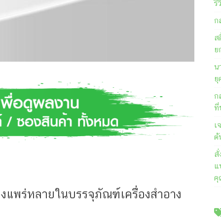
รี
ก
สต
ย
นา
ยุ
ก
ที
เ
ต้
ส
แบ
ค
างแพร่หลายในบรรจุภัณฑ์เครื่องสำอาง