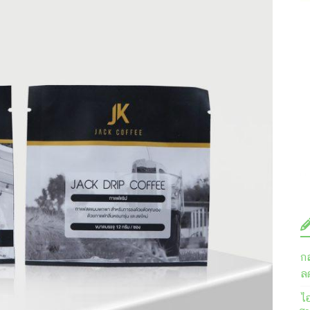
ก
ลด
ไ