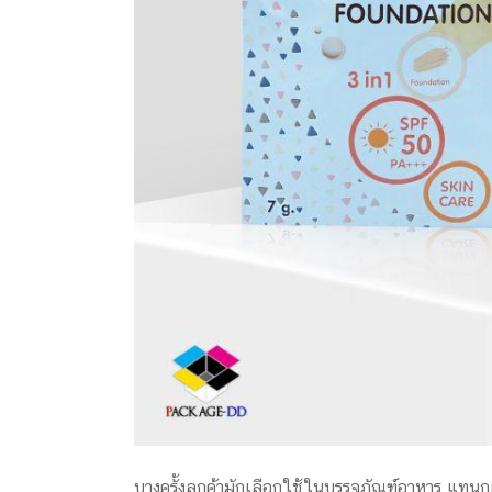
บางครั้งลูกค้ามักเลือกใช้ในบรรจุภัณฑ์อาหาร แทนกล