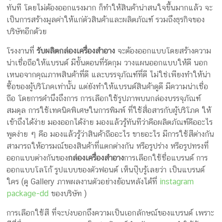
ทันที โดยไม่ต้องออกแรงมาก ก็ทำให้สินค้าน่าสนใจขึ้นมากแล้ว จะ
เป็นการสร้างมูลค่าให้แก่ตัวสินค้าและผลิตภัณฑ์ รวมถึงธุรกิจของ
บริษัทอีกด้วย
โรงงานที่
รับผลิตกล่องเครื่องสำอาง
จะต้องออกแบบโดยสร้างความ
น่าเชื่อถือให้แบรนด์ มีขั้นตอนที่รัดกุม วางแผนออกแบบให้ดี นอก
เหนอจากคุณภาพสินค้าที่ดี และบรรจุภัณฑ์ที่ดี ไม่ใช่เพียงทำให้น่า
ซื้อของผู้บริโภคเท่านั้น แต่ยังทำให้แบรนด์สินค้าดูดี มีความน่าเชื่อ
ถือ โดยการคำนึงถึงการ การเลือกใช้รูปภาพบนกล่องบรรจุภัณฑ์
สมดุล การใช้เทคนิคพิเศษในการพิมพ์ ที่ใช้สื่อสารกับผู้บริโภค ให้
เข้าถึงได้ง่าย มองออกได้ง่าย มองแล้วรู้ทันทีว่าคือผลิตภัณฑ์คืออะไร
พูดง่าย ๆ คือ มองแล้วรู้ว่าสินค้าถืออะไร ขายอะไร มีการใช้สีต่างกัน
สามารถให้อารมณ์ของสินค้าที่แตกต่างกัน หรือรูปร่าง หรือรูปทรงที่
ออกแบบต่างกันของ
กล่องเครื่องสำอาง
การเลือกใช้ชื่อแบรนด์ การ
ออกแบบโลโก้ รูปแบบของตัวฟอนต์ เห็นปุ๊บรู้เลยว่า เป็นแบรนด์
ใคร (ดู Gallery ภาพผลงานตัวอย่างย้อนหลังได้ที่
instagram
package-dd
ของบริษัท )
การเลือกใช้สี ที่จะบ่งบอกถึงความเป็นเอกลักษณ์ของแบรนด์ เพราะ