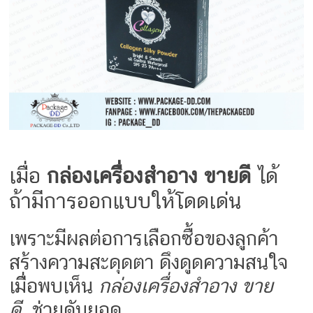
ครีม
รับ
ผลิต
กล่อง
สบู่
Packaging
Design
รับ
ผลิต
กล่อง
เมื่อ
กล่องเครื่องสำอาง ขายดี
ได้
เซ็ต
รับ
ถ้ามีการออกแบบให้โดดเด่น
ผลิต
กล่อง
เพราะมีผลต่อการเลือกซื้อของลูกค้า
เครื่อง
สร้างความสะดุดตา ดึงดูดความสนใจ
สำ
อางค์
เมื่ีอพบเห็น
กล่องเครื่องสำอาง ขาย
รับ
ดี
ช่วยดันยอด
ทำ