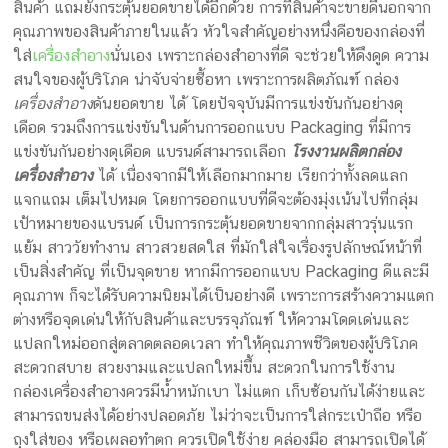
สินค้า แถมยังกระตุ้นยอดขายได้อีกด้วย การที่สินค้าจะขายดีนอกจาก
คุณภาพของสินค้าภายในแล้ว หัวใจสำคัญอย่างหนึ่งคือของกล่องที่
ใส่
เครื่องสำอาง
นั่นเอง เพราะกล่องสำอางที่ดี จะช่วยให้ดึงดูด ความ
สนใจของผู้บริโภค น่าจับจ่ายซื้อหา เพราะการผลิตภัณฑ์ กล่อง
เครื่องสำอาง
ดันยอดขาย ได้ โดยปัจจุบันมีการแข่งขันกันอย่างดุ
เดือด รวมถึงการแข่งขันในด้านการออกแบบ Packaging ที่มีการ
แข่งขันกันอย่างดุเดือด แบรนด์สามารถเลือก
โรงงานผลิตกล่อง
เครื่องสำอาง
ได้ เนื่องจากมีให้เลือกมากมาย เรียกว่าทั้งลดแลก
แจกแถม เต็มไปหมด โดยการออกแบบที่ดีจะต้องมุ่งเน้นไปที่กลุ่ม
เป้าหมายของแบรนด์ เป็นการกระตุ้นยอดขายจากกลุ่มสาวรุ่นแรก
แย้ม สาววัยทำงาน สาวสวยสดใส ที่มักใส่ใจเรื่องรูปลักษณ์หน้าที่
เป็นสิ่งสำคัญ ที่เป็นจุดขาย หากมีการออกแบบ Packaging ดีและมี
คุณภาพ ก็จะได้รับความนิยมได้เป็นอย่างดี เพราะการสร้างความแตก
ต่างหรือจุดเด่นให้กับสินค้าและบรรจุภัณฑ์ ให้ความโดดเด่นและ
แปลกใหม่ออกสู่ตลาดตลอดเวลา ทำให้คุณภาพชีวิตของผู้บริโภค
สะดวกสบาย สวยงามและแปลกใหม่ขึ้น สะดวกในการใช้งาน
กล่องเครื่องสำอางควรมีน้ำหนักเบา ไม่แตก เก็บซ้อนกันได้ง่ายและ
สามารถขนส่งได้อย่างปลอดภัย ไม่ว่าจะเป็นการใส่กระเป๋าถือ หรือ
ถุงใส่ของ หรือเผลอทำตก ควรเปิดใช้ง่าย คล่องมือ สามารถเปิดได้