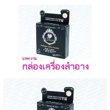
ครีม
บรรจุ
ภัณฑ์
ฉลาก
ครบ
วงจร
ผลิต
ซอง
ฟอยล์
รับ
ผลิต
กล่อง
รับ
ผลิต
กล่อง