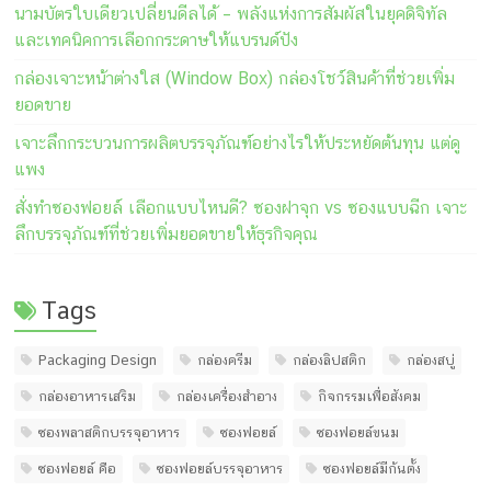
นามบัตรใบเดียวเปลี่ยนดีลได้ – พลังแห่งการสัมผัสในยุคดิจิทัล
และเทคนิคการเลือกกระดาษให้แบรนด์ปัง
กล่องเจาะหน้าต่างใส (Window Box) กล่องโชว์สินค้าที่ช่วยเพิ่ม
ยอดขาย
เจาะลึกกระบวนการผลิตบรรจุภัณฑ์อย่างไรให้ประหยัดต้นทุน แต่ดู
แพง
สั่งทำซองฟอยล์ เลือกแบบไหนดี? ซองฝาจุก vs ซองแบบฉีก เจาะ
ลึกบรรจุภัณฑ์ที่ช่วยเพิ่มยอดขายให้ธุรกิจคุณ
Tags
Packaging Design
กล่องครีม
กล่องลิปสติก
กล่องสบู่
กล่องอาหารเสริม
กล่องเครื่องสำอาง
กิจกรรมเพื่อสังคม
ซองพลาสติกบรรจุอาหาร
ซองฟอยล์
ซองฟอยล์ขนม
ซองฟอยล์ คือ
ซองฟอยล์บรรจุอาหาร
ซองฟอยล์มีก้นตั้ง