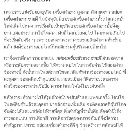
กล่อง
เพราะการแข่งขันของธุรกิจ เครื่องสำอาง สูงมาก สังเกตจาก
กล่อง
ครีม
เครื่องสำอาง ขายดี
ในปัจจุบันมีแบรนด์เครื่องสำอางทั้งเก่าและหน้า
รับ
ใหม่เต็มไปหมด การเริ่มต้นเป็นธุรกิจแบรนด์เครื่องสำอางนั้นจึงดู
ทำ
ยาก แต่อย่างว่าเก่าไปใหม่มา มันก็ไม่แน่เสมอไป ไม่ยากจนเกินไป
กล่อง
ที่จะเริ่มต้นจริง ๆ เพราะนอกจากจะสามารถขายสินค้าตามห้างร้าน
สบู่
แล้ว ยังมีช่องทางออนไลน์ที่พฤติกรรมผู้บริโภคเปลี่ยนไป
รับ
ทำ
เราจึงควรศึกษาการออกแบบ
กล่องเครื่องสำอาง ขายดี
ดันยอดขาย
กล่อง
หรือกระตุ้นความอยากซื้อ ให้ความสนใจในการจับจ่ายใช้สอยผ่าน
อาหาร
ช่องทางนี้ ดังนั้นการโพสต์ภาพโฆษณาสินค้าผ่านช่องทางออนไลน์ ที่
เสริม
สะดุดตา ยอมคลิกเข้าดูและอ่านรายละเอียด ก็คือว่าประสบความ
โรงงาน
สำเร็จของความน่าเชื่อถือ ความน่าสนใจได้ในระดับหนึ่ง
ผลิต
กล่อง
แล้วเราจะทำอย่างไรให้รูปลักษณ์ของสินค้าและแพคเกจจิ้ง โดนใจ
บรรจุ
โพสต์สินค้าแล้วสะดุดตา น่าคลิกอ่านเพิ่มเติม จนติดตลาดที่ผู้บริโภค
ภัณฑ์
จับต้องได้และแชร์ต่อได้ง่ายที่สุด สิ่งสำคัญที่ว่านั้นคือ ต้องคำนึงถึง
การออกแบบ การเลือกสี การเลือกวัสดุของบรรจุภัณฑ์จึงมีความ
สำคัญมาก เพราะ กล่องเครื่องสำอางที่ดีๆ ช่วยสร้างภาพลักษณ์ให้