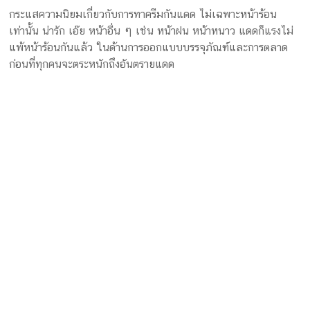
สิ่งแรกที่คิดเกี่ยวกับครีมกันแดดคืออะไร? สมัยก่อนครีมกันแดดยังไม่
ใช้กันอย่างแพร่หลายเหมือนตอนนี้ เมื่อฤดูร้อนมาถึง ท้องฟ้าแจ่มใส
และแสงแดดอันอบอุ่น ชวนให้หลายคน ๆ ออกไปทำกิจกรรมกลาง
แจ้ง สิ่งสำคัญคือต้องปกป้องผิวจากแสงแดด ธุรกิจครีมกันแดดจึง
เติบโตขึ้น และโรงงานผลิตกล่องที่
รับผลิตกล่องครีมกันแดด
ร่วม