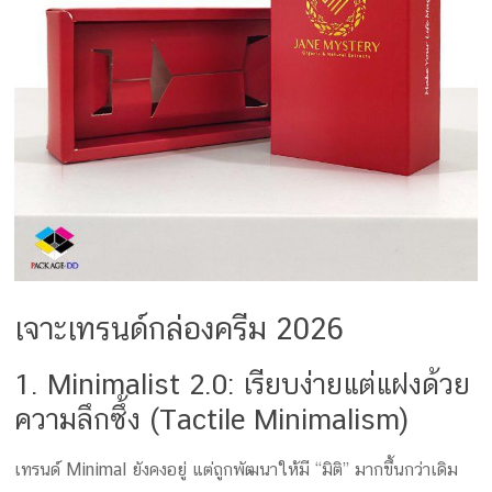
กล่อง
ครีม
รับ
ทำ
กล่อง
สบู่
รับ
ทำ
กล่อง
อาหาร
เสริม
โรงงาน
เจาะเทรนด์กล่องครีม 2026
ผลิต
กล่อง
1. Minimalist 2.0: เรียบง่ายแต่แฝงด้วย
บรรจุ
ความลึกซึ้ง (Tactile Minimalism)
ภัณฑ์
เทรนด์ Minimal ยังคงอยู่ แต่ถูกพัฒนาให้มี “มิติ” มากขึ้นกว่าเดิม