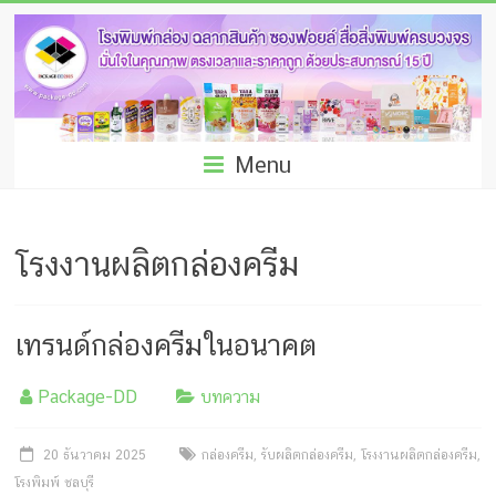
Skip
โรง
to
พิมพ์
content
กล่อง
ชลบุรี
Menu
โรงงาน
ผลิต
โรงงานผลิตกล่องครีม
ซอง
ฟอยล์
เทรนด์กล่องครีมในอนาคต
รับ
Package-DD
บทความ
ผลิต
กล่อง
20 ธันวาคม 2025
กล่องครีม
,
รับผลิตกล่องครีม
,
โรงงานผลิตกล่องครีม
,
โรงพิมพ์ ชลบุรี