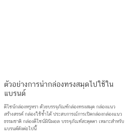
ความเงางามและหรูหรา เช่น การปั๊มโลโก้ด้วยฟอยล์สีทอง
หรือเงิน เพิ่มเทคนิค Spot UV เพิ่มความมันวาวเฉพาะจุด
เช่น โลโก้หรือชื่อสินค้าปั๊มนูน หรือจะเป็นการใช้
Emboss/Deboss เพิ่มมิติให้ตัวอักษร
ช่วยเพิ่มยอดขายและการจดจำแบรนด์ เมื่อบรรจุภัณฑ์โดดเด่น
ลูกค้ามักจะถ่ายรูปหรือแชร์ต่อในสื่อสังคมออนไลน์ เพื่อเพิ่ม
ความหรูหรา ด้วยวัสดุผสม เช่น กระดาษผสมผ้าหรือหนังเทียม
หรือโลโก้ดูโดดเด่นลวดลายกราฟิก เช่น การใช้ภาพวาดเส้น,
ลายดอกไม้, หรือภาพลายเส้นธรรมชาติ
ฟังก์ชันการนำกลับมาใช้ซ้ำ กล่องทรงสมุดสามารถปรับเปลี่ยน
เป็นกล่องเก็บของเล็ก ๆ ได้ เช่น เครื่องประดับหรืออุปกรณ์
สำนักงาน เป็นการรีไซเคิลกระดาษ เหมาะสำหรับแบรนด์ที่
ต้องการเน้นความยั่งยืนและรักษ์โลก