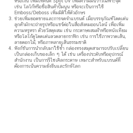
สรุปข้อดีของการใช้กล่องทรงสมุด
สร้างความประทับใจตั้งแต่แรกเห็น ด้วยดีไซน์ที่สะดุดตา ทำให้
ลูกค้ารู้สึกว่าได้รับสินค้าในรูปแบบที่ไม่ธรรมดา ด้วยกระดาษ
แข็งพรีเมียม เน้นความทนทานและลุคหรูหรา
บ่งบอกเอกลักษณ์ของแบรนด์ การเลือกธีมการออกแบบ เช่น
การใช้โลโก้ เทคนิคพิเศษ หรือสีเฉพาะตัว ช่วยสร้างภาพจำ
ให้แบรนด์ กระดาษเคลือบพิเศษ เช่น เคลือบด้าน (Matt) หรือ
เคลือบมัน (Glossy) เพื่อเพิ่มความเงางาม ปั๊มฟอยล์ ช่วยเพิ่ม