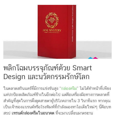
ครีม
บรรจุ
ภัณฑ์
ฉลาก
ครบ
วงจร
ผลิต
พลิกโฉมบรรจุภัณฑ์ด้วย Smart
ซอง
Design และนวัตกรรมรักษ์โลก
ฟอยล์
รับ
ผลิต
ในตลาดสกินแคร์ที่มีการแข่งขันสูง “
กล่องครีม
” ไม่ได้ทำหน้าที่เพียง
กล่อง
แค่ปกป้องผลิตภัณฑ์ข้างในอีกต่อไป แต่คือเครื่องมือทางการตลาดที่
รับ
สำคัญที่สุดในการดึงดูดสายตาผู้บริโภคภายใน 3 วินาทีแรก หากคุณ
ผลิต
เป็นเจ้าของแบรนด์หรือโรงพิมพ์ที่กำลังมองหาไอเดียใหม่ๆ นี่คือบท
กล่อง
สรุป
เทรนด์กล่องครีมในอนาคต
ที่จะมาเปลี่ยนมาตรฐาน