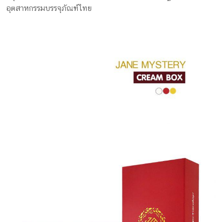
ครีม
อุตสาหกรรมบรรจุภัณฑ์ไทย
รับ
ผลิต
กล่อง
สบู่
Packaging
Design
รับ
ผลิต
กล่อง
เซ็ต
รับ
ผลิต
กล่อง
เครื่อง
สำ
อางค์
รับ
ทำ