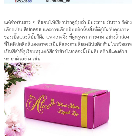
แต่สำหรับสาว ๆ ที่ชอบให้เรียวปากดูชุ่มฉ่ำ มีประกาย มันวาว ก็ต้อง
เลือกเป็น
ลิปกลอส
และการเลือกลิปสติกนั้นสิ่งที่ตีคู่กันกับคุณภาพ
ของเนื้อและสีนั้นก็คือ แพคเกจจิ้ง ที่ดูหรูหรา สวยงาม อย่างสีกล่อง
ที่ใส่ลิปสติกสีแดงอาจจะเป็นสีแดงตามสีของลิปสติกด้านในหรืออาจ
เป็นสีดำที่ดูเรียบหรูแต่ก็สื่อว่าข้างในกล่องนี้เป็นลิปสติกสีแดงด้วย
นะ ยกตัวอย่าง เช่น