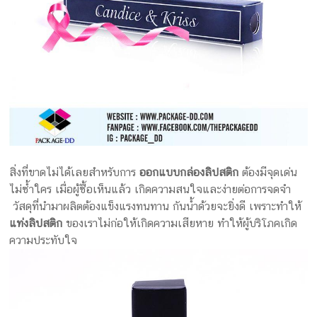
สิ่งที่ขาดไม่ได้เลยสำหรับการ
ออกแบบกล่องลิปสติก
ต้องมีจุดเด่น
ไม่ซ้ำใคร เมื่อผู้ซื้อเห็นแล้ว เกิดความสนใจและง่ายต่อการจดจำ
วัสดุที่นำมาผลิตต้องแข็งแรงทนทาน กันน้ำด้วยจะยิ่งดี เพราะทำให้
แท่งลิปสติก
ของเราไม่ก่อให้เกิดความเสียหาย ทำให้ผู้บริโภคเกิด
ความประทับใจ