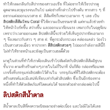
ทำให้กลมกลืนกับสีปากของสาวเอเชีย ที่ไม่อยากให้เรียวปากดู
ฉูดฉาดและดูแรงจนเกินไป แต่อย่างที่กล่าวไปข้างต้น หากสาว ๆ ที่
อยากแต่งออกแนวสาย ฝ. สีส้มพีชก็เหมาะเอามาก ๆ เลย เป็น
ลิปสติกสีส้มโทน Coral
ที่ให้ความเป็นธรรมชาติ แต่ทาแล้วช่วยทำ
ให้หน้าไบร์ทขึ้น สว่างขึ้น และออกแนวร้อนแรง เหมาะกับในฤดูร้อน
เพราะว่าเวลาออกแดด ลิปสติกสีนี้จะช่วยให้เห็นรูปปากชัดเอามาก
ๆ จึงเหมาะกับสาว ๆ สาย ฝ. ที่ดูกระฉับกระเฉง คล่องแคล่ว ว่องไว
เป็นสาวสวยเฉี่ยว ทาปากทา
สีลิปสติกสวยๆ
ไปออกกำลังกายสีนี้ก็
ไม่ทำให้ขายหน้าและยังดูเป็นสาวเฮลตี้ด้วย
มาดูในส่วนที่ทำให้เราต้องเดินเข้าไปสัมผัสกับลิปสติกสีส้มอิฐบน
ชั้นวาง ตามห้างร้านต่างๆภายในไม่กี่วินาที นั่นก็คือ กล่องหรือแพค
เกจจิ้งที่บรรจุแท่งลิปสติกไว้ด้านใน บรรจุภัณฑ์ที่ใส่ลิปสติกจะต้อง
สร้างสรรค์และมีเสน่ห์เทียบเท่ากับตัวลิปสติก ซึ่งเป็นอีกช่องทาง
หนึ่งที่ทำให้ตัวผลิตภัณฑ์โดดเด่นได้ ขอยกตัวอย่างกล่องต่อไปนี้
ลิปสติกสีน้ำตาล
สีน้ำตาลเป็นสีที่คงความนิยมมาอย่างต่อเนื่อง และไม่มีไม่ได้เลย