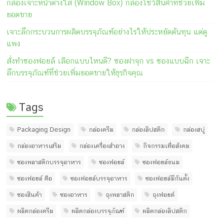
กล่องเจาะหน้าต่างใส (Window Box) กล่องโชว์สินค้าที่ช่วยเพิ่ม
ยอดขาย
เจาะลึกกระบวนการผลิตบรรจุภัณฑ์อย่างไรให้ประหยัดต้นทุน แต่ดู
แพง
สั่งทำซองฟอยล์ เลือกแบบไหนดี? ซองฝาจุก vs ซองแบบฉีก เจาะ
ลึกบรรจุภัณฑ์ที่ช่วยเพิ่มยอดขายให้ธุรกิจคุณ
Tags
Packaging Design
กล่องครีม
กล่องลิปสติก
กล่องสบู่
กล่องอาหารเสริม
กล่องเครื่องสำอาง
กิจกรรมเพื่อสังคม
ซองพลาสติกบรรจุอาหาร
ซองฟอยล์
ซองฟอยล์ขนม
ซองฟอยล์ คือ
ซองฟอยล์บรรจุอาหาร
ซองฟอยล์มีก้นตั้ง
ซองสินค้า
ซองอาหาร
ถุงพลาสติก
ถุงฟอยด์
ผลิตกล่องครีม
ผลิตกล่องบรรจุภัณฑ์
ผลิตกล่องลิปสติก