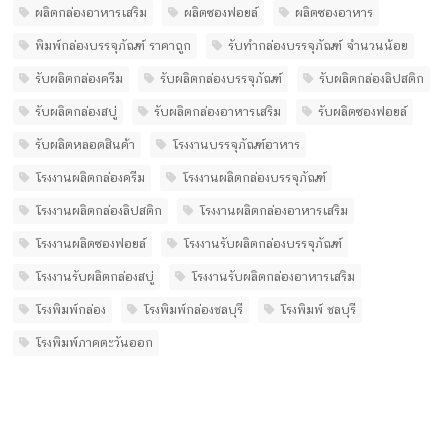
ผลิตกล่องอาหารเสริม
ผลิตซองฟอยล์
ผลิตซองอาหาร
พิมพ์กล่องบรรจุภัณฑ์ ราคาถูก
รับทํากล่องบรรจุภัณฑ์ จํานวนน้อย
รับผลิตกล่องครีม
รับผลิตกล่องบรรจุภัณฑ์
รับผลิตกล่องลิปสติก
รับผลิตกล่องสบู่
รับผลิตกล่องอาหารเสริม
รับผลิตซองฟอยล์
รับผลิตหลอดสินค้า
โรงงานบรรจุภัณฑ์อาหาร
โรงงานผลิตกล่องครีม
โรงงานผลิตกล่องบรรจุภัณฑ์
โรงงานผลิตกล่องลิปสติก
โรงงานผลิตกล่องอาหารเสริม
โรงงานผลิตซองฟอยล์
โรงงานรับผลิตกล่องบรรจุภัณฑ์
โรงงานรับผลิตกล่องสบู่
โรงงานรับผลิตกล่องอาหารเสริม
โรงพิมพ์กล่อง
โรงพิมพ์กล่องชลบุรี
โรงพิมพ์ ชลบุรี
โรงพิมพ์ภาคตะวันออก