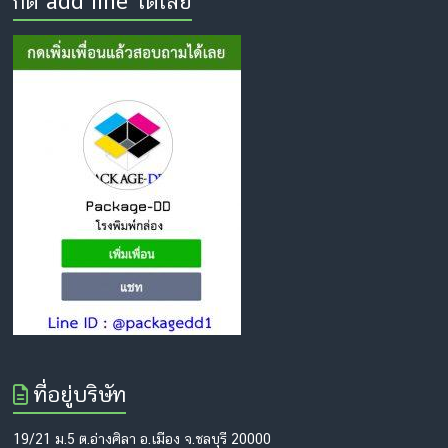
กด add line ได้เลย
ที่อยู่บริษัท
19/21 ม.5 ต.อ่างศิลา อ.เมือง จ.ชลบุรี 20000