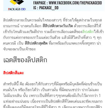
ลิปสติกกลายเป็นความมั่นใจของสาวๆ ที่ช่วยให้ดูสง่างามในทุกส
ถาณการณ์ บางคนก็เลือก
สีลิปสติกตามวันเกิด
ด้วยการเลือกสีให้
เข้ากับโทนผิวและริมฝีปาก รวมถึงการเลือกเฉดสีของ
ลิปสติก
ให้เข้า
กับการแต่งกายของเราในแต่ละวันด้วย แล้วมีสีใดบ้างที่สาว ๆ ทุก
คนควรมี เป็น
สีลิปสติกสุดฮิต
ที่มาพร้อมกับแพคเกจจิ้งหรูหรา น่า
จับจองมาเป็นเจ้าของ
เฉดสีของลิปสติก
ลิปสติกสีแดง
สำหรับสีนี้ คือ ต้องยกให้กับสาวๆที่มีลุคหรือมีบุคลิคที่ค่อนข้างเป็น
คนมั่นใจ หรือเรียกได้ว่า เป็นสาวมั่น ที่มีคอนเซปว่า ปากไม่แดง
ไม่มีแรงเดิน นั้น เพราะเป็นสีที่สาวๆทุกคนต้องมีเก็บไว้มากกว่า 1
แท่งอย่างแน่นอน เนื่องจากเป็นลิปสติกสีที่โดดเด่นและชัดเจนมาก
ซึ่งสีแดงเองก็มีหลายโทนสีที่ให้สาว ๆ เลือกและเหมาะกับทุกสีผิว