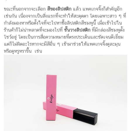
ขณะที่นอกจากจะเลือก
สีของลิปสติก
แล้ว แพคเกจจิ้งก็สำคัญอีก
เช่นกัน เนื่องจากเป็นสิ่งแรกที่จะทำให้สะดุดตา โดยเฉพาะสาว ๆ ที่
กำลังมองหาหรือตั้งใจที่จะไปหาซื้อลิปสติกสีชมพูนี้ เมื่อเข้าไปใน
ร้านค้าก็ไม่น่าพลาดที่จะมองไปที่
ชั้นวางลิปสติก
ที่มีกล่องสีชมพูตั้ง
โชว์อยู่ โดยเป็นการสื่อความหมายที่ตรงประเด็นและชัดเจนดีเยี่ยม
แต่ก็ไม่ผิดอะไรหากจะมีสีอื่น ๆ เข้ามาช่วยให้แพคเกจจิ้งดูละมุน
หรือดูหรูหราขึ้น เช่น