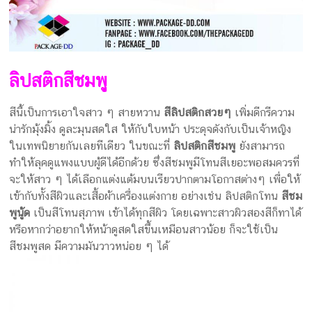
ลิปสติกสีชมพู
สีนี้เป็นการเอาใจสาว ๆ สายหวาน
สีลิปสติกสวยๆ
เพิ่มดีกรีความ
น่ารักมุ้งมิ้ง ดูละมุนสดใส ให้กับใบหน้า ประดุจดังกับเป็นเจ้าหญิง
ในเทพนิยายกันเลยทีเดียว ในขณะที่
ลิปสติกสีชมพู
ยังสามารถ
ทำให้ลุคดูแพงแบบผู้ดีได้อีกด้วย ซึ่งสีชมพูมีโทนสีเยอะพอสมควรที่
จะให้สาว ๆ ได้เลือกแต่งแต้มบนเรียวปากตามโอกาสต่างๆ เพื่อให้
เข้ากับทั้งสีผิวและเสื้อผ้าเครื่องแต่งกาย อย่างเช่น ลิปสติกโทน
สีชม
พูนู้ด
เป็นสีโทนสุภาพ เข้าได้ทุกสีผิว โดยเฉพาะสาวผิวสองสีก็ทาได้
หรือหากว่าอยากให้หน้าดูสดใสขึ้นเหมือนสาวน้อย ก็จะใช้เป็น
สีชมพูสด มีความมันวาวหน่อย ๆ ได้