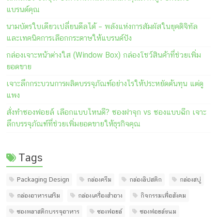
แบรนด์คุณ
นามบัตรใบเดียวเปลี่ยนดีลได้ – พลังแห่งการสัมผัสในยุคดิจิทัล
และเทคนิคการเลือกกระดาษให้แบรนด์ปัง
กล่องเจาะหน้าต่างใส (Window Box) กล่องโชว์สินค้าที่ช่วยเพิ่ม
ยอดขาย
เจาะลึกกระบวนการผลิตบรรจุภัณฑ์อย่างไรให้ประหยัดต้นทุน แต่ดู
แพง
สั่งทำซองฟอยล์ เลือกแบบไหนดี? ซองฝาจุก vs ซองแบบฉีก เจาะ
ลึกบรรจุภัณฑ์ที่ช่วยเพิ่มยอดขายให้ธุรกิจคุณ
Tags
Packaging Design
กล่องครีม
กล่องลิปสติก
กล่องสบู่
กล่องอาหารเสริม
กล่องเครื่องสำอาง
กิจกรรมเพื่อสังคม
ซองพลาสติกบรรจุอาหาร
ซองฟอยล์
ซองฟอยล์ขนม