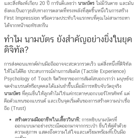
และสิ่งพิมพ์เกือบ 20 ปี การันตีเลยว่า
นามบัตร
ไม่มีวันตาย และมัน
ครีม
ยังคงเป็นอาวุธลับทางการตลาดที่ทรงพลังที่สุดชิ้นหนึ่งในการสร้าง
รับ
First Impression หรือความประทับใจแรกพบที่คุณไม่สามารถหา
ผลิต
ได้จากหน้าจอทัชสกรีน
กล่อง
สบู่
ทำไม นามบัตร ยังสำคัญอย่างยิ่งในยุค
Packaging
ดิจิทัล?
Design
รับ
ผลิต
การส่งคอนแทกต์ผ่านมือถืออาจจะสะดวกรวดเร็ว แต่สิ่งหนึ่งที่ดิจิทัล
กล่อง
ให้ไม่ได้คือ ประสบการณ์ผ่านการสัมผัส (Tactile Experience)
เซ็ต
Psychology of Touch จิตวิทยาของการสัมผัสบอกเราว่า มนุษย์จะ
รับ
จดจำแบรนด์หรือบุคคลได้แม่นยำขึ้นเมื่อมีการหยิบจับวัตถุจริง
ผลิต
นามบัตร
ที่คุณยื่นให้ลูกค้าไม่ใช่แค่กระดาษบอกเบอร์โทรศัพท์ แต่
กล่อง
คือตัวแทนของแบรนด์ และเป็นจุดเริ่มต้นของการสร้างความน่าเชื่อ
เครื่อง
ถือ (Trust)
สำ
สร้างความมืออาชีพในเสี้ยววินาที:
การหยิบนามบัตรที่
อางค์
ออกแบบมาอย่างประณีตออกมาจากกระเป๋า ยื่นให้คู่ค้าด้วย
รับ
ความสุภาพ แสดงถึงความใส่ใจและเตรียมพร้อมที่เป็นมือ
ทำ