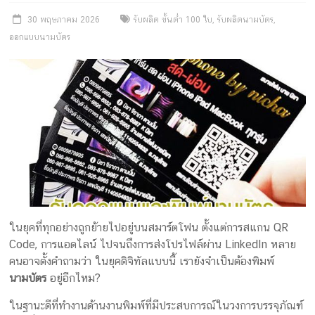
ครีม
30 พฤษภาคม 2026
รับผลิต ขั้นต่ำ 100 ใบ
,
รับผลิตนามบัตร
,
บรรจุ
ออกแบบนามบัตร
ภัณฑ์
ฉลาก
ครบ
วงจร
ผลิต
ซอง
ฟอยล์
รับ
ในยุคที่ทุกอย่างถูกย้ายไปอยู่บนสมาร์ตโฟน ตั้งแต่การสแกน QR
ผลิต
Code, การแอดไลน์ ไปจนถึงการส่งโปรไฟล์ผ่าน LinkedIn หลาย
กล่อง
คนอาจตั้งคำถามว่า ในยุคดิจิทัลแบบนี้ เรายังจำเป็นต้องพิมพ์
รับ
นามบัตร
อยู่อีกไหม?
ผลิต
ในฐานะดีที่ทำงานด้านงานพิมพ์ที่มีประสบการณ์ในวงการบรรจุภัณฑ์
กล่อง