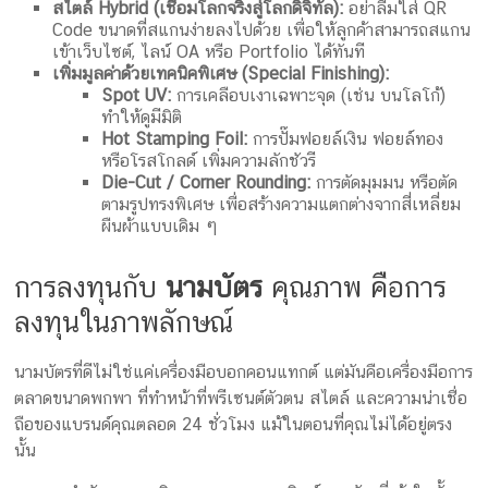
สไตล์ Hybrid (เชื่อมโลกจริงสู่โลกดิจิทัล):
อย่าลืมใส่ QR
Code ขนาดที่สแกนง่ายลงไปด้วย เพื่อให้ลูกค้าสามารถสแกน
เข้าเว็บไซต์, ไลน์ OA หรือ Portfolio ได้ทันที
เพิ่มมูลค่าด้วยเทคนิคพิเศษ (Special Finishing):
Spot UV:
การเคลือบเงาเฉพาะจุด (เช่น บนโลโก้)
ทำให้ดูมีมิติ
Hot Stamping Foil:
การปั๊มฟอยล์เงิน ฟอยล์ทอง
หรือโรสโกลด์ เพิ่มความลักชัวรี
Die-Cut / Corner Rounding:
การตัดมุมมน หรือตัด
ตามรูปทรงพิเศษ เพื่อสร้างความแตกต่างจากสี่เหลี่ยม
ผืนผ้าแบบเดิม ๆ
การลงทุนกับ
นามบัตร
คุณภาพ คือการ
ลงทุนในภาพลักษณ์
นามบัตรที่ดีไม่ใช่แค่เครื่องมือบอกคอนแทกต์ แต่มันคือเครื่องมือการ
ตลาดขนาดพกพา ที่ทำหน้าที่พรีเซนต์ตัวตน สไตล์ และความน่าเชื่อ
ถือของแบรนด์คุณตลอด 24 ชั่วโมง แม้ในตอนที่คุณไม่ได้อยู่ตรง
นั้น