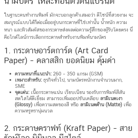
นามบัตร ให้สะท้อนตัวตนแบรนด์
ในฐานะคนทำงานพิมพ์ มักจะบอกลูกค้าเสมอว่า ดีไซน์ที่สวยงาม จะ
สมบูรณ์แบบได้ก็ต่อเมื่ออยู่บนกระดาษที่ใช่เท่านั้น น้ำหนัก ความ
หนา และผิวสัมผัสของกระดาษส่งผลต่อความรู้สึกของผู้รับโดยตรง นี่
คือไกด์ไลน์การเลือกกระดาษสำหรับงานพิมพ์นามบัตร
1. กระดาษอาร์ตการ์ด (Art Card
Paper) – คลาสสิก ยอดนิยม คุ้มค่า
ความหนาที่แนะนำ:
260 – 350 แกรม (GSM)
เหมาะสำหรับ:
ธุรกิจทั่วไป, นามบัตรพนักงานจำนวนมาก,
SME
จุดเด่น:
เนื้อกระดาษแน่น เรียบเนียน รองรับการพิมพ์สีสัน
สดใสได้ดีเยี่ยม สามารถเพิ่มออปชันเคลือบ
ลามิเนตเงา
(Glossy)
เพื่อความสดของสี หรือ
ลามิเนตด้าน (Matte)
เพื่อ
ความหรูหรานุ่มนวล
2. กระดาษคราฟท์ (Kraft Paper) – สาย
รักษ์โลก มินิมอล มีสไตล์