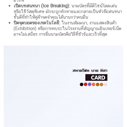
อาชีพ
กล่อง
เปิดบทสนทนา (Ice Breaking):
นามบัตรที่มีดีไซน์โดดเด่น
หรือใช้วัสดุพิเศษ มักจะถูกทักทายและกลายเป็นหัวข้อสนทนา
ครีม
ชั้นดีที่ทำให้คู่ค้าจดจำคุณได้นานกว่าคนอื่น
รับ
ปิดจุดบอดของเทคโนโลยี:
ในงานสัมมนา, งานแสดงสินค้า
ทำ
(Exhibition) หรือการพบปะในโรงงานที่สัญญาณอินเทอร์เน็ต
กล่อง
อาจไม่เสถียร การยื่นนามบัตรคือวิธีที่ชัวร์และเร็วที่สุด
สบู่
รับ
ทำ
กล่อง
อาหาร
เสริม
โรงงาน
ผลิต
กล่อง
บรรจุ
ภัณฑ์