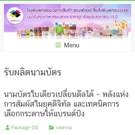
Skip
โรง
to
พิมพ์
content
กล่อง
ชลบุรี
Menu
โรงงาน
ผลิต
รับผลิตนามบัตร
ซอง
ฟอยล์
นามบัตรใบเดียวเปลี่ยนดีลได้ – พลังแห่ง
รับ
การสัมผัสในยุคดิจิทัล และเทคนิคการ
ผลิต
เลือกกระดาษให้แบรนด์ปัง
กล่อง
Package-DD
บทความ