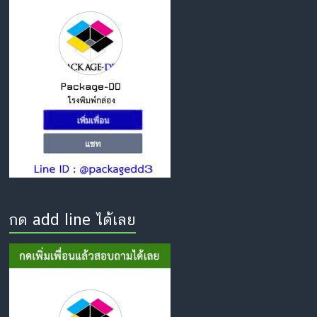
กด add line ได้เลย