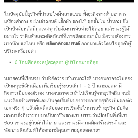
กล่อง
ครีม
ในปัจจุบันนี้ธุรกิจที่น่าสนใจมีหลายแบบ ทั้งธุรกิจทางด้านอาหาร
รับ
เครื่องสำอาง อะไหล่รถยนต์ เสื้อผ้า ของใช้ ชุดชั้นใน น้ำหอม ซึ่ง
ทำ
เป็นปัจจัยหลักที่ทุกเพศทุกวัยต้องการจับจ่ายใช้สอย แต่เราจะรู้ได้
กล่อง
อย่างไร ว่าสินค้าและผลิตภัณฑ์ที่เราผลิตออกมานั้น มีความต้องการ
สบู่
มากน้อยแค่ไหน หรือ
ผลิตกล่องแบรนด์
ออกมาแล้วโดนใจลูกค้าผู้
รับ
บริโภคหรือเปล่า
ทำ
6 โทนสีกล่องสบู่สะดุดตา ผู้บริโภคมากที่สุด
กล่อง
อาหาร
หลายคนที่เรียนจบ กำลังคิดว่าจะทำงานอะไรดี บางคนอาจจะไปลอง
เสริม
เป็นมนุษย์เงินเดือนเพื่อเรียนรู้ระบบสัก 1 – 2 ปี และออกมามี
โรงงาน
กิจการเป็นของตัวเอง บางคนอาจจะเข้าไปเรียนรู้จากธุรกิจอื่น จนมี
ผลิต
แนวคิดสร้างสรรค์และเป็นจุดเริ่มต้นของการต่อยอดธุรกิจเป็นของตัว
กล่อง
เอง จริง ๆ แล้วมีเคล็ดลับของการเริ่มต้นในการสร้างธุรกิจ นั่นคือ
บรรจุ
มองหาสิ่งที่เราชอบมาเป็นอาชีพของเรา เพราะว่าเมื่อเป็นสิ่งที่เรา
ภัณฑ์
ชอบ เราจะอยู่กับมันได้นาน และเราจะมีความคิดสร้างสรรค์ และ
พัฒนาผลิตภัณฑ์ให้ออกมามีคุณภาพอยู่ตลอดเวลา