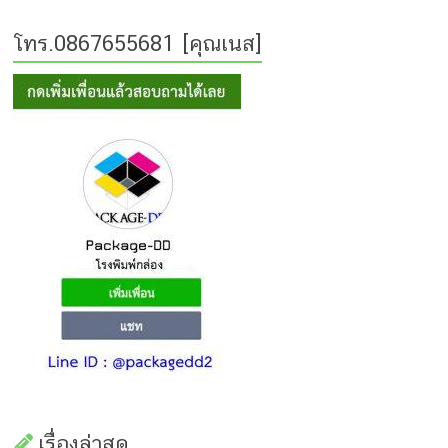
โทร.0867655681 [คุณเนส]
เรื่องล่าสุด