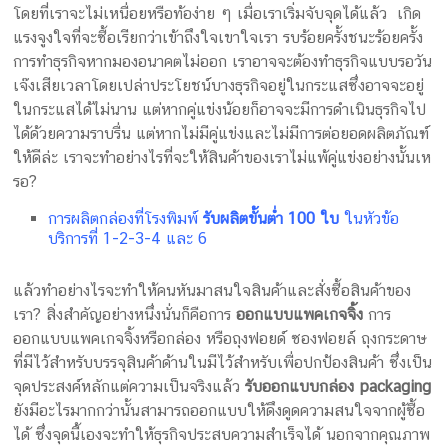
โดยที่เราจะไม่เหนื่อยหรือท้อง่าย ๆ เมื่อเราเริ่มจับจุดได้แล้ว เกิด
แรงจูงใจที่จะซื้อเรียกว่าเข้าถึงใจเขาใจเรา รบร้อยครั้งชนะร้อยครั้ง
การทำธุรกิจหากมองอนาคตไม่ออก เราอาจจะต้องทำธุรกิจแบบรอวัน
เจ๊งเสียเวลาโดยเปล่าประโยชน์บางธุรกิจอยู่ในกระแสซึ่งอาจจะอยู่
ในกระแสได้ไม่นาน แต่หากคู่แข่งน้อยก็อาจจะมีการดำเนินธุรกิจไป
ได้ด้วยความราบรื่น แต่หากไม่มีคู่แข่งและไม่มีการต่อยอดผลิตภัณฑ์
ให้ดีล่ะ เราจะทำอย่างไรที่จะให้สินค้าของเราไม่แพ้คู่แข่งอย่างนั้นเห
รอ?
การผลิตกล่องที่โรงพิมพ์
รับผลิตขั้นต่ำ 100 ใบ
ในหัวข้อ
บริการที่ 1-2-3-4 และ 6
แล้วทำอย่างไรจะทำให้คนหันมาสนใจสินค้าและสั่งซื้อสินค้าของ
เรา? สิ่งสำคัญอย่างหนึ่งนั่นก็คือการ
ออกแบบแพคเกจจิ้ง
การ
ออกแบบแพคเกจจิ้งหรือกล่อง หรือถุงฟอยด์ ซองฟอยล์ ถุงกระดาษ
ที่มีไว้สำหรับบรรจุสินค้าด้านในมีไว้สำหรับเพื่อปกป้องสินค้า ซึ่งเป็น
จุดประสงค์หลักแต่ความเป็นจริงแล้ว
รับออกแบบกล่อง packaging
ยังมีอะไรมากกว่านั้นสามารถออกแบบให้ดึงดูดความสนใจจากผู้ซื้อ
ได้ ซึ่งจุดนี้เองจะทำให้ธุรกิจประสบความสำเร็จได้ นอกจากคุณภาพ