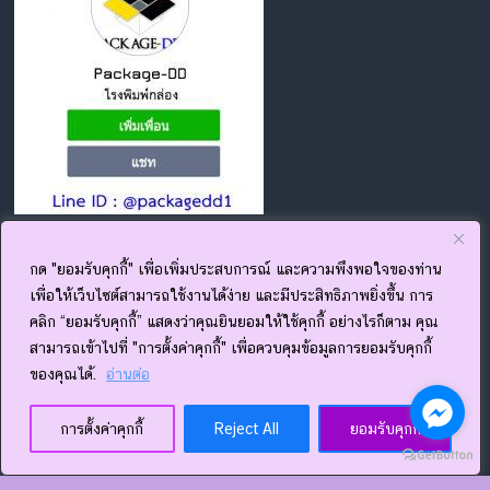
กด "ยอมรับคุกกี้" เพื่อเพิ่มประสบการณ์ และความพึงพอใจของท่าน
ที่อยู่บริษัท
เพื่อให้เว็บไซต์สามารถใช้งานได้ง่าย และมีประสิทธิภาพยิ่งขึ้น การ
คลิก “ยอมรับคุกกี้” แสดงว่าคุณยินยอมให้ใช้คุกกี้ อย่างไรก็ตาม คุณ
19/21 ม.5 ต.อ่างศิลา อ.เมือง จ.ชลบุรี 20000
สามารถเข้าไปที่ "การตั้งค่าคุกกี้" เพื่อควบคุมข้อมูลการยอมรับคุกกี้
โทร.033 091 811
เวลาทำการ 8.00-17.00 น. จันทร์ - เสาร์ (หยุดวันอาทิตย์)
ของคุณได้.
อ่านต่อ
www.package-dd.com
www.facebook.com/thepackagedd
การตั้งค่าคุกกี้
Reject All
ยอมรับคุกกี้