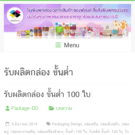
Skip
โรง
to
พิมพ์
content
กล่อง
ชลบุรี
Menu
โรงงาน
ผลิต
รับผลิตกล่อง ขั้นต่ำ
ซอง
ฟอยล์
รับผลิตกล่อง ขั้นต่ำ 100 ใบ
รับ
Package-DD
บทความ
ผลิต
กล่อง
6 ธันวาคม 2019
Packaging Design
,
กล่องครีม
,
กล่องลิปสติก
,
กล่อง
สบู่
,
กล่องอาหารเสริม
,
กล่องเครื่องสำอาง
,
ขั้นต่ำ 100 ใบ
,
รับผลิต ขั้นต่ำ 100 ใบ
,
รับ