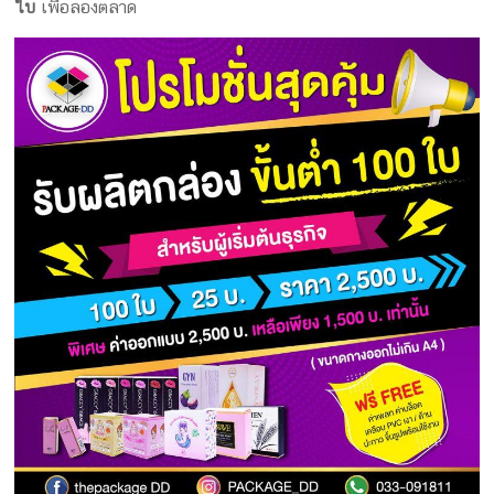
ใบ
เพื่อลองตลาด
ครีม
รับ
ผลิต
กล่อง
สบู่
Packaging
Design
รับ
ผลิต
กล่อง
เซ็ต
รับ
ผลิต
กล่อง
เครื่อง
สำ
อางค์
รับ
ทำ