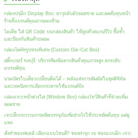
กล่องปรุฉีก Display Box: อาวุธลับอัปยอดขาย และลดต้นทุนหน้า
ร้านที่แบรนด์คุณอาจมองข้าม
ไอเดีย ใส่ QR Code บนกล่องสินค้า ให้ลูกค้าสแกนรีวิว ซื้อซ้ำ
และป้องกันสินค้าปลอม
กล่องไดคัทรูปทรงพิเศษ (Custom Die-Cut Box)
สติ๊กเกอร์ ชลบุรี: บริการพิมพ์ฉลากสินค้าคุณภาพสูง ยกระดับ
แบรนด์คุณ
นามบัตรใบเดียวเปลี่ยนดีลได้ – พลังแห่งการสัมผัสในยุคดิจิทัล
และเทคนิคการเลือกกระดาษให้แบรนด์ปัง
กล่องเจาะหน้าต่างใส (Window Box) กล่องโชว์สินค้าที่ช่วยเพิ่ม
ยอดขาย
เจาะลึกกระบวนการผลิตบรรจุภัณฑ์อย่างไรให้ประหยัดต้นทุน แต่ดู
แพง
สั่งทำซองฟอยล์ เลือกแบบไหนดี? ซองฝาจุก vs ซองแบบฉีก เจาะ