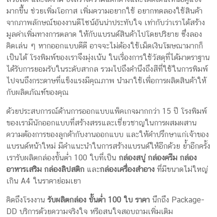
มากขึ้น ช่วยเพิ่มโอกาส เพิ่มความอยากใช้ อยากทดลองใช้สินค้า
จากภาพลักษณ์ของงานดีไซน์อันน่าประทับใจ เท่ากับว่าเราได้สร้าง
มูลค่าเพิ่มทางการตลาด ให้กับแบรนด์สินค้าไปโดยปริยาย ซึ่งลอง
คิดเล่น ๆ หากออกแบบดีดี อาจจะไม่ต้องใช้เม็ดเงินโฆษณามากก็
เป็นได้ โรงพิมพ์ของเราจึงมุ่งเน้น ในเรื่องการใช้วัสดุที่ได้มาตราฐาน
ได้รับการยอมรับในระดับสากล รวมไปถึงคำนึงถึงสีที่ใช้ในการพิมพ์
ไปจนถึงกระดาษที่แข็งแรงมีคุณภาพ นำมาใช้เพื่อการผลิตสินค้าให้
กับผลิตภัณฑ์ของคุณ
ด้วยประสบการณ์ด้านการออกแบบแพ็คเกจมากกว่า 15 ปี โรงพิมพ์
ของเรามีนักออกแบบที่สร้างสรรและเชี่ยวชาญในการผสมผสาน
ความต้องการของลูกค้ากับงานออกแบบ และให้คำปรึกษาแก่เจ้าของ
แบรนด์หน้าใหม่ มีคำแนะนำในการสร้างแบรนด์ให้อีกด้วย ย้ำอีกครั้ง
เรารับผลิตกล่องขั้นต่ำ 100 ใบที่เป็น
กล่องสบู่ กล่องครีม กล่อง
อาหารเสริม กล่องลิปสติก
และ
กล่องเครื่องสำอาง
ที่มีขนาดไม่ใหญ่
เกิน A4 ในราคาย่อมเยา
คิดถึงโรงงาน
รับผลิตกล่อง ขั้นต่ำ 100 ใบ ราคา
นึกถึง Package-
DD บริการด้วยความจริงใจ หรือสนใจสอบถามเพิ่มเติม