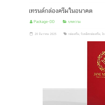
ครีม
บรรจุ
เทรนด์กล่องครีมในอนาคต
ภัณฑ์
Package-DD
บทความ
ฉลาก
20 ธันวาคม 2025
กล่องครีม
,
รับผลิตกล่องครีม
,
โร
ครบ
วงจร
ผลิต
ซอง
ฟอยล์
รับ
ผลิต
กล่อง
รับ
ผลิต
กล่อง