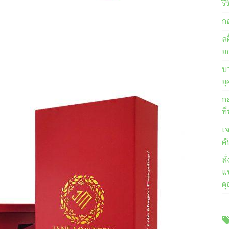
รี
ก
สต
ย
นา
ยุ
ก
ที
เ
ต้
ส
แบ
ค