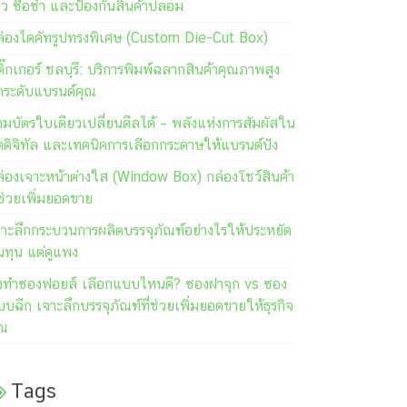
วิว ซื้อซ้ำ และป้องกันสินค้าปลอม
ล่องไดคัทรูปทรงพิเศษ (Custom Die-Cut Box)
ิ๊กเกอร์ ชลบุรี: บริการพิมพ์ฉลากสินค้าคุณภาพสูง
กระดับแบรนด์คุณ
มบัตรใบเดียวเปลี่ยนดีลได้ – พลังแห่งการสัมผัสใน
คดิจิทัล และเทคนิคการเลือกกระดาษให้แบรนด์ปัง
ล่องเจาะหน้าต่างใส (Window Box) กล่องโชว์สินค้า
่ช่วยเพิ่มยอดขาย
จาะลึกกระบวนการผลิตบรรจุภัณฑ์อย่างไรให้ประหยัด
นทุน แต่ดูแพง
ั่งทำซองฟอยล์ เลือกแบบไหนดี? ซองฝาจุก vs ซอง
บฉีก เจาะลึกบรรจุภัณฑ์ที่ช่วยเพิ่มยอดขายให้ธุรกิจ
ุณ
Tags