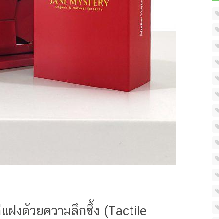
่แฝงด้วยความลึกซึ้ง (Tactile