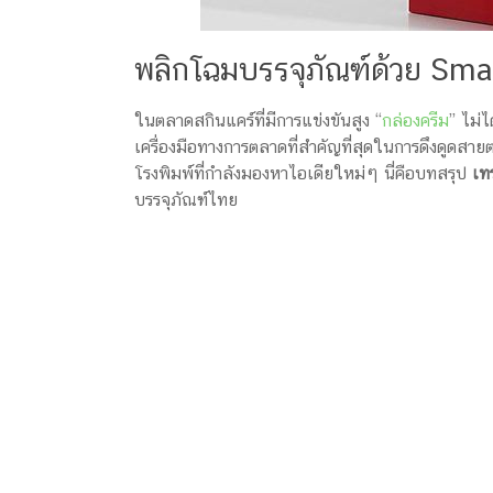
ครีม
รับ
พลิกโฉมบรรจุภัณฑ์ด้วย Sma
ผลิต
กล่อง
สบู่
ในตลาดสกินแคร์ที่มีการแข่งขันสูง “
กล่องครีม
” ไม่ไ
Packaging
เครื่องมือทางการตลาดที่สำคัญที่สุดในการดึงดูดสา
Design
โรงพิมพ์ที่กำลังมองหาไอเดียใหม่ๆ นี่คือบทสรุป
เท
รับ
บรรจุภัณฑ์ไทย
ผลิต
กล่อง
เซ็ต
รับ
ผลิต
กล่อง
เครื่อง
สำ
อางค์
รับ
ทำ