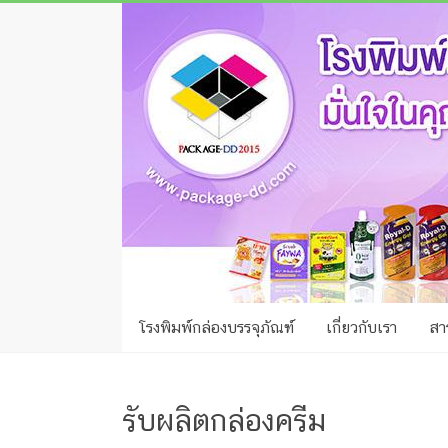
Skip
โรง
to
พิมพ์
content
กล่อง
ชลบุรี
โรงงาน
ผลิต
ซอง
ฟอยล์
โรงพิมพ์กล่องบรรจุภัณฑ์
เกี่ยวกับเรา
สาร
รับ
ผลิต
กล่อง
รับผลิตกล่องครีม