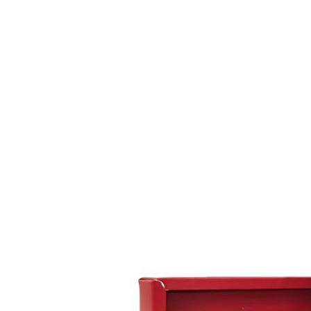
กล่อง
ครีม
รับ
ทำ
กล่อง
สบู่
รับ
ทำ
กล่อง
อาหาร
เสริม
โรงงาน
ผลิต
กล่อง
บรรจุ
ภัณฑ์