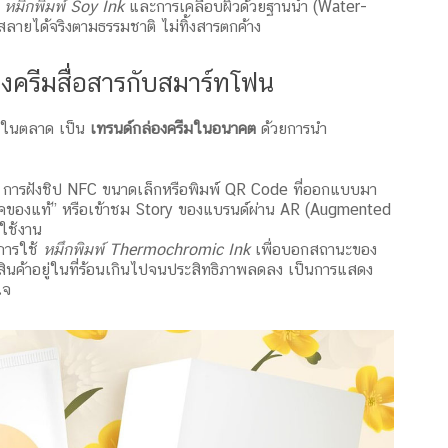
้
หมึกพิมพ์ Soy Ink
และการเคลือบผิวด้วยฐานน้ำ (Water-
ลายได้จริงตามธรรมชาติ ไม่ทิ้งสารตกค้าง
องครีมสื่อสารกับสมาร์ทโฟน
ใครในตลาด เป็น
เทรนด์กล่องครีมในอนาคต
ด้วยการนำ
การฝังชิป NFC ขนาดเล็กหรือพิมพ์ QR Code ที่ออกแบบมา
็คของแท้” หรือเข้าชม Story ของแบรนด์ผ่าน AR (Augmented
ใช้งาน
การใช้
หมึกพิมพ์ Thermochromic Ink
เพื่อบอกสถานะของ
สินค้าอยู่ในที่ร้อนเกินไปจนประสิทธิภาพลดลง เป็นการแสดง
ใจ