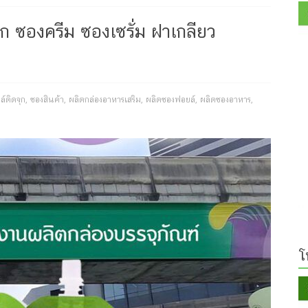
ก ซองครีม ซองเซรั่ม ฝาเกลียว
์ติดจุก
,
ซองสินค้า
,
ผลิตกล่องอาหารเสริม
,
ผลิตซองฟอยล์
,
ผลิตซองอาหาร
,
โ