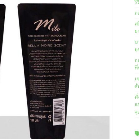
รี
ก
สต
ย
นา
ยุ
ก
ที
เ
ต้
ส
แบ
ค