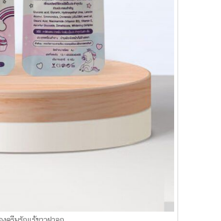
องครีมรักแร้ขาวฝาจุก