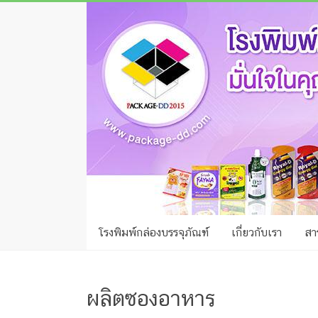
Skip
โรง
to
พิมพ์
content
กล่อง
ชลบุรี
โรงงาน
ผลิต
ซอง
ฟอยล์
โรงพิมพ์กล่องบรรจุภัณฑ์
เกี่ยวกับเรา
สาร
รับ
ผลิต
กล่อง
ผลิตซองอาหาร