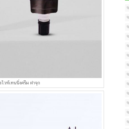
งไวท์เทนนิ่งครีม ฝาจุก