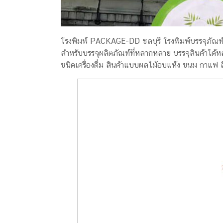
ครีม
รับ
ผลิต
โรงพิมพ์ PACKAGE-DD ชลบุรี โรงพิมพ์บรรจุภัณ
กล่อง
สำหรับบรรจุผลิตภัณฑ์ที่หลากหลาย บรรจุสินค้าได้หลา
สบู่
ชนิดเครื่องดื่ม สินค้าแบบผลไม้อบแห้ง ขนม กาแฟ ส
Packaging
Design
รับ
ผลิต
กล่อง
เซ็ต
รับ
ผลิต
กล่อง
เครื่อง
สำ
อางค์
รับ
ทำ