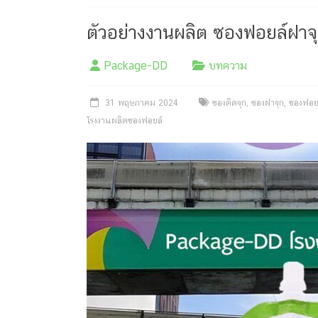
ครีม
บรรจุ
ตัวอย่างงานผลิต ซองฟอยล์ฝาจุ
ภัณฑ์
Package-DD
บทความ
ฉลาก
31 พฤษภาคม 2024
ซองติดจุก
,
ซองฝาจุก
,
ซองฟอยล
ครบ
โรงงานผลิตซองฟอยล์
วงจร
ผลิต
ซอง
ฟอยล์
รับ
ผลิต
กล่อง
รับ
ผลิต
กล่อง