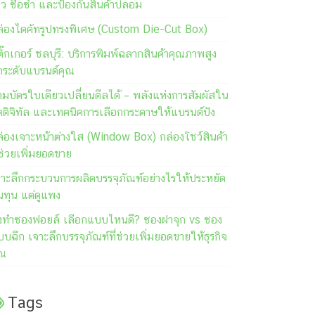
วิว ซื้อซ้ำ และป้องกันสินค้าปลอม
ล่องไดคัทรูปทรงพิเศษ (Custom Die-Cut Box)
ิ๊กเกอร์ ชลบุรี: บริการพิมพ์ฉลากสินค้าคุณภาพสูง
กระดับแบรนด์คุณ
มบัตรใบเดียวเปลี่ยนดีลได้ – พลังแห่งการสัมผัสใน
คดิจิทัล และเทคนิคการเลือกกระดาษให้แบรนด์ปัง
ล่องเจาะหน้าต่างใส (Window Box) กล่องโชว์สินค้า
่ช่วยเพิ่มยอดขาย
จาะลึกกระบวนการผลิตบรรจุภัณฑ์อย่างไรให้ประหยัด
นทุน แต่ดูแพง
ั่งทำซองฟอยล์ เลือกแบบไหนดี? ซองฝาจุก vs ซอง
บฉีก เจาะลึกบรรจุภัณฑ์ที่ช่วยเพิ่มยอดขายให้ธุรกิจ
ุณ
Tags