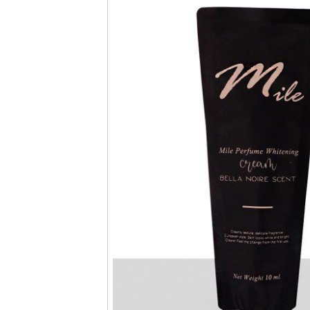
กล่อง
ครีม
รับ
ทำ
กล่อง
สบู่
รับ
ทำ
กล่อง
อาหาร
เสริม
โรงงาน
ผลิต
กล่อง
บรรจุ
ภัณฑ์