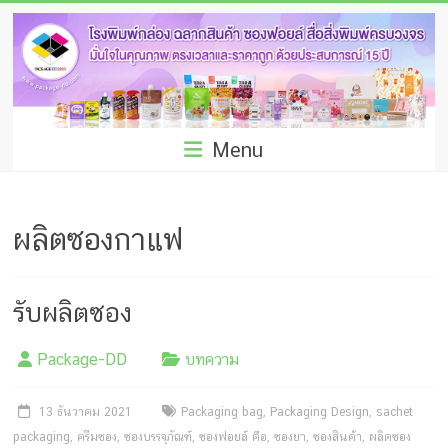
Skip
โรง
to
พิมพ์
content
กล่อง
ชลบุรี
Menu
โรงงาน
ผลิต
ผลิตซองกาแฟ
ซอง
ฟอยล์
รับผลิตซอง
รับ
Package-DD
บทความ
ผลิต
กล่อง
13 ธันวาคม 2021
Packaging bag
,
Packaging Design
,
sachet
packaging
,
ครีมซอง
,
ซองบรรจุภัณฑ์
,
ซองฟอยล์ คือ
,
ซองยา
,
ซองสินค้า
,
ผลิตซอง