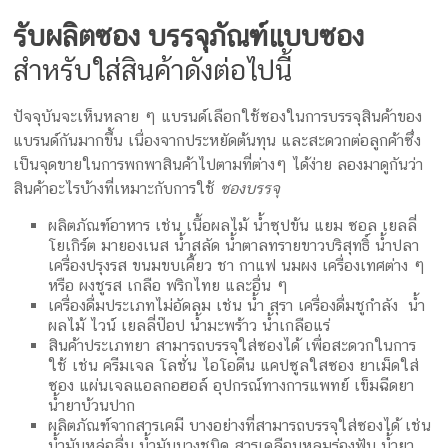
รับผลิตซอง บรรจุภัณฑ์แบบซอง
สำหรับใส่สินค้าดังต่อไปนี้
ปัจจุบันจะเห็นหลาย ๆ แบรนด์เลือกใช้ซองในการบรรจุสินค้าของ
แบรนด์กันมากขึ้น เนื่องจากประหยัดต้นทุน และสะดวกต่อลูกค้าซึ่ง
เป็นจุดขายในการพกพาสินค้าไปตามที่ต่างๆ ได้ง่าย ลองมาดูกันว่า
สินค้าอะไรบ้างที่เหมาะกับการใช้
ซองบรรจุ
ผลิตภัณฑ์อาหาร เช่น เนื้อผลไม้ น้ำซุปข้น แยม ซอล เยลลี่
โยเกิร์ต มายองเนส น้ำสลัด น้ำตาลทรายขาวบริสุทธิ์ น้ำปลา
เครื่องปรุงรส ขนมขบเคี้ยว ชา กาแฟ นมผง เครื่องเทศต่าง ๆ
หรือ ผงชูรส เกลือ พริกไทย และอื่น ๆ
เครื่องดื่มประเภทไม่อัดลม เช่น น้ำ สุรา เครื่องดื่มชูกำลัง น้ำ
ผลไม้ ไวน์ เยลลี่ป๊อป น้ำมะพร้าว น้ำเกลือแร่
สินค้าประเภทยา สามารถบรรจุใส่ซองได้ เพื่อสะดวกในการ
ใช้ เช่น ครีมเจล โลชั่น ไอโอดีน แคปซูลใสซอง ยาเม็ดใส่
ซอง แผ่นเจลแอลกอฮอล์ อุปกรณ์ทางการแพทย์ เข็มฉีดยา
น้ำยาบ้วนปาก
ผลิตภัณฑ์จากสารเคมี บางอย่างที่สามารถบรรจุใส่ซองได้ เช่น
น้ำมันหล่อลื่น น้ำมันบางชนิด สารเคลือบหลุมร่องฟัน น้ำยา