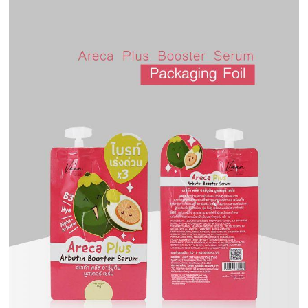
ครีม
รับ
ผลิต
กล่อง
สบู่
Packaging
Design
รับ
ผลิต
กล่อง
เซ็ต
รับ
ผลิต
กล่อง
เครื่อง
สำ
อางค์
รับ
ทำ