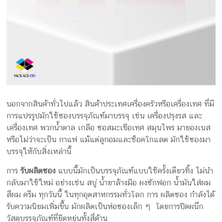
กล่อง
ครีม
รับ
ทำ
กล่อง
สบู่
รับ
ทำ
นอกจากสินค้าทั่วไปแล้ว สินค้าประเทศเครื่องครัวหรือเครื่องเทศ ที่มี
กล่อง
การแปรรูปมักใช้ซองบรรจุภัณฑ์มาบรรจุ เช่น เครื่องปรุงรส และ
อาหาร
เครื่องเทศ พวกน้ำตาล เกลือ ซอสมะเขือเทศ สมุนไพร มายองเนส
เสริม
หรือไม่ว่าจะเป็น กาแฟ แม้แต่ลูกอมและช็อคโกแลต มักใช้ซองมา
โรงงาน
บรรจุให้กับสิ่งเหล่านี้
ผลิต
กล่อง
การ
รับผลิตซอง
แบบนี้มักเป็นบรรจุภัณฑ์แบบใช้ครั้งเดียวทิ้ง ไม่นำ
บรรจุ
กลับมาใช้ใหม่ อย่างเช่น สบู่ น้ำยาล้างมือ ผงซักฟอก น้ำมันใส่ผม
ภัณฑ์
สีผม ครีม ทุกวันนี้ ในทุกอุตสาหกรรมทั่วโลก การ ผลิตซอง กำลังได้
รับความนิยมเพิ่มขึ้น มักผลิตเป็นห่อซองเล็ก ๆ โดยการปิดผนึก
วัสดุบรรจุภัณฑ์ที่ยืดหยุ่นทั้งสี่ด้าน