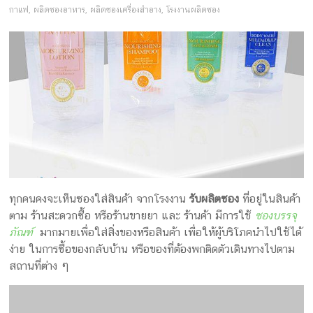
ครีม
กาแฟ
,
ผลิตซองอาหาร
,
ผลิตซองเครื่องสำอาง
,
โรงงานผลิตซอง
บรรจุ
ภัณฑ์
ฉลาก
ครบ
วงจร
ผลิต
ซอง
ทุกคนคงจะเห็นซองใส่สินค้า จากโรงงาน
รับผลิตซอง
ที่อยู่ในสินค้า
ฟอยล์
ตาม ร้านสะดวกซื้อ หรือร้านขายยา และ ร้านค้า มีการใช้
ซองบรรจุ
รับ
ภัณฑ์
มากมายเพื่อใส่สิ่งของหรือสินค้า เพื่อให้ผู้บริโภคนำไปใช้ได้
ผลิต
ง่าย ในการซื้อของกลับบ้าน หรือของที่ต้องพกติดตัวเดินทางไปตาม
กล่อง
สถานที่ต่าง ๆ
รับ
ผลิต
กล่อง