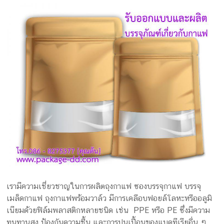
เรามีความเชี่ยวชาญในการผลิตถุงกาแฟ ซองบรรจุกาแฟ บรรจุ
เมล็ดกาแฟ ถุงกาแฟพร้อมวาล์ว มีการเคลือบฟอยล์โลหะหรืออลูมิ
เนียมด้วยฟิล์มพลาสติกหลายชนิด เช่น PPE หรือ PE ซึ่งมีความ
ทนทานสูง ป้องกันความชื้น และการปนเปื้อนของแบคทีเรียอื่น ๆ