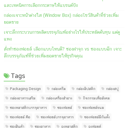
และเทคนิคการเลือกกระดาษให้แบรนด์ปัง
กล่องเจาะหน้าต่างใส (Window Box) กล่องโชว์สินค้าที่ช่วยเพิ่ม
ยอดขาย
เจาะลึกกระบวนการผลิตบรรจุภัณฑ์อย่างไรให้ประหยัดต้นทุน แต่ดู
แพง
สั่งทำซองฟอยล์ เลือกแบบไหนดี? ซองฝาจุก vs ซองแบบฉีก เจาะ
ลึกบรรจุภัณฑ์ที่ช่วยเพิ่มยอดขายให้ธุรกิจคุณ
Tags
Packaging Design
กล่องครีม
กล่องลิปสติก
กล่องสบู่
กล่องอาหารเสริม
กล่องเครื่องสำอาง
กิจกรรมเพื่อสังคม
ซองพลาสติกบรรจุอาหาร
ซองฟอยล์
ซองฟอยล์ขนม
ซองฟอยล์ คือ
ซองฟอยล์บรรจุอาหาร
ซองฟอยล์มีก้นตั้ง
ซองสินค้า
ซองอาหาร
ถุงพลาสติก
ถุงฟอยด์