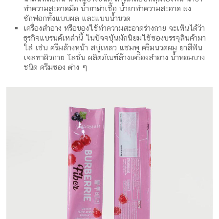
ทำความสะอาดมือ น้ำยาฆ่าเชื้อ น้ำยาทำความสะอาด ผง
ซักฟอกทั้งแบบผล และแบบน้ำขวด
เครื่องสำอาง หรือของใช้ทำความสะอาดร่างกาย จะเห็นได้ว่า
ธุรกิจแบรนด์เหล่านี้ ในปัจจบุันมักนิยมใช้ซองบรรจุสินค้ามา
ใส่ เช่น ครีมล้างหน้า สบู่เหลว แชมพู ครีมนวดผม ยาสีฟัน
เจลทาผิวกาย โลชั่น ผลิตภัณฑ์ล้างเครื่องสำอาง น้ำหอมบาง
ชนิด ครีมซอง ต่าง ๆ