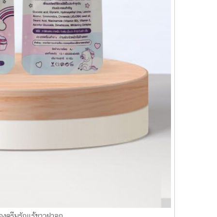
องครีมรักแร้ขาวฝาจุก