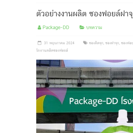
ครีม
บรรจุ
ตัวอย่างงานผลิต ซองฟอยล์ฝาจุ
ภัณฑ์
Package-DD
บทความ
ฉลาก
31 พฤษภาคม 2024
ซองติดจุก
,
ซองฝาจุก
,
ซองฟอยล
ครบ
โรงงานผลิตซองฟอยล์
วงจร
ผลิต
ซอง
ฟอยล์
รับ
ผลิต
กล่อง
รับ
ผลิต
กล่อง