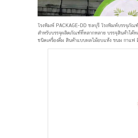
ครีม
รับ
ผลิต
โรงพิมพ์ PACKAGE-DD ชลบุรี โรงพิมพ์บรรจุภัณ
กล่อง
สำหรับบรรจุผลิตภัณฑ์ที่หลากหลาย บรรจุสินค้าได้หลา
สบู่
ชนิดเครื่องดื่ม สินค้าแบบผลไม้อบแห้ง ขนม กาแฟ ส
Packaging
Design
รับ
ผลิต
กล่อง
เซ็ต
รับ
ผลิต
กล่อง
เครื่อง
สำ
อางค์
รับ
ทำ