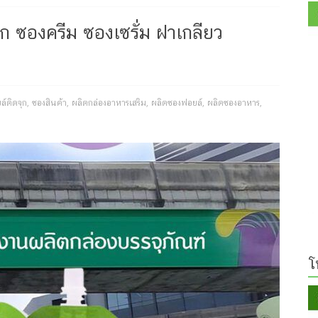
ก ซองครีม ซองเซรั่ม ฝาเกลียว
์ติดจุก
,
ซองสินค้า
,
ผลิตกล่องอาหารเสริม
,
ผลิตซองฟอยล์
,
ผลิตซองอาหาร
,
โ