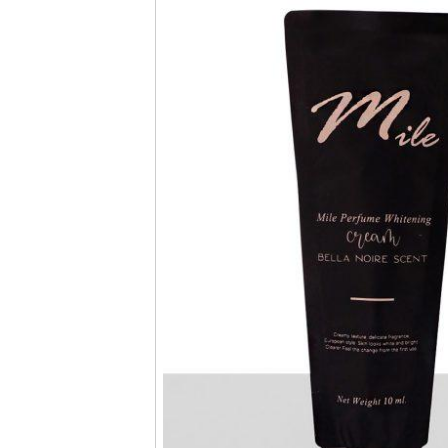
กล่อง
ครีม
รับ
ทำ
กล่อง
สบู่
รับ
ทำ
กล่อง
อาหาร
เสริม
โรงงาน
ผลิต
กล่อง
บรรจุ
ภัณฑ์