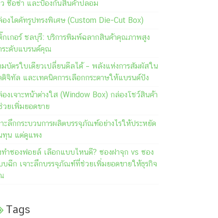
วิว ซื้อซ้ำ และป้องกันสินค้าปลอม
ล่องไดคัทรูปทรงพิเศษ (Custom Die-Cut Box)
ิ๊กเกอร์ ชลบุรี: บริการพิมพ์ฉลากสินค้าคุณภาพสูง
กระดับแบรนด์คุณ
มบัตรใบเดียวเปลี่ยนดีลได้ – พลังแห่งการสัมผัสใน
คดิจิทัล และเทคนิคการเลือกกระดาษให้แบรนด์ปัง
ล่องเจาะหน้าต่างใส (Window Box) กล่องโชว์สินค้า
่ช่วยเพิ่มยอดขาย
จาะลึกกระบวนการผลิตบรรจุภัณฑ์อย่างไรให้ประหยัด
นทุน แต่ดูแพง
ั่งทำซองฟอยล์ เลือกแบบไหนดี? ซองฝาจุก vs ซอง
บฉีก เจาะลึกบรรจุภัณฑ์ที่ช่วยเพิ่มยอดขายให้ธุรกิจ
ุณ
Tags