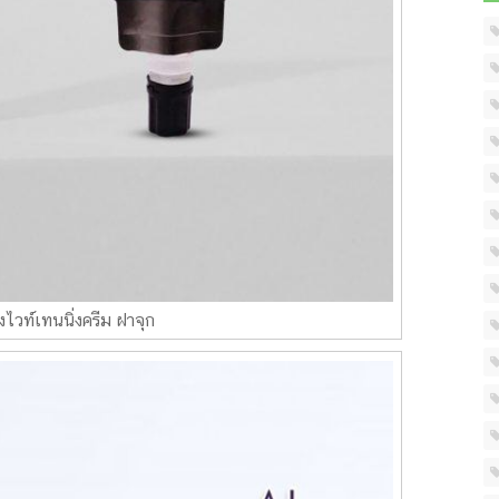
งไวท์เทนนิ่งครีม ฝาจุก