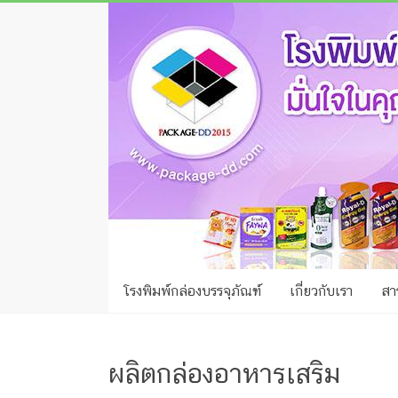
Skip
โรง
to
พิมพ์
content
กล่อง
ชลบุรี
โรงงาน
ผลิต
ซอง
ฟอยล์
โรงพิมพ์กล่องบรรจุภัณฑ์
เกี่ยวกับเรา
สาร
รับ
ผลิต
กล่อง
ผลิตกล่องอาหารเสริม