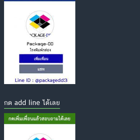
กด add line ได้เลย