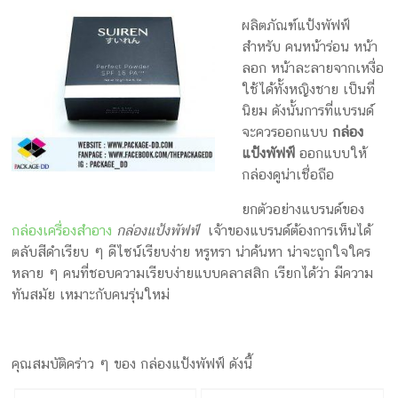
กล่อง
ผลิตภัณฑ์แป้งพัฟฟ์
ครีม
สำหรับ คนหน้าร่อน หน้า
รับ
ลอก หน้าละลายจากเหงื่อ
ทำ
ใช้ได้ทั้งหญิงชาย เป็นที่
กล่อง
นิยม ดังนั้นการที่แบรนด์
สบู่
จะควรออกแบบ
กล่อง
รับ
แป้งพัฟฟ์
ออกแบบให้
ทำ
กล่องดูน่าเชื่อถือ
กล่อง
อาหาร
ยกตัวอย่างแบรนด์ของ
เสริม
กล่องเครื่องสำอาง
กล่องแป้งพัฟฟ์
เจ้าของแบรนด์ต้องการเห็นได้
โรงงาน
ตลับสีดำเรียบ ๆ ดีไซน์เรียบง่าย หรูหรา น่าค้นหา น่าจะถูกใจใคร
ผลิต
หลาย ๆ คนที่ชอบความเรียบง่ายแบบคลาสสิก เรียกได้ว่า มีความ
กล่อง
ทันสมัย เหมาะกับคนรุ่นใหม่
บรรจุ
ภัณฑ์
คุณสมบัติคร่าว ๆ ของ กล่องแป้งพัฟฟ์ ดังนี้