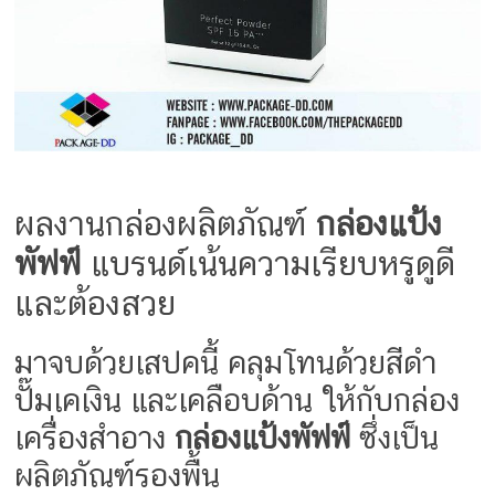
ครีม
รับ
ผลิต
กล่อง
สบู่
Packaging
Design
รับ
ผลงานกล่องผลิตภัณฑ์
กล่องแป้ง
ผลิต
กล่อง
พัฟฟ์
แบรนด์เน้นความเรียบหรูดูดี
เซ็ต
และต้องสวย
รับ
ผลิต
มาจบด้วยเสปคนี้ คลุมโทนด้วยสีดำ
กล่อง
เครื่อง
ปั๊มเคเงิน และเคลือบด้าน ให้กับกล่อง
สำ
เครื่องสำอาง
กล่องแป้งพัฟฟ์
ซึ่งเป็น
อางค์
รับ
ผลิตภัณฑ์รองพื้น
ทำ