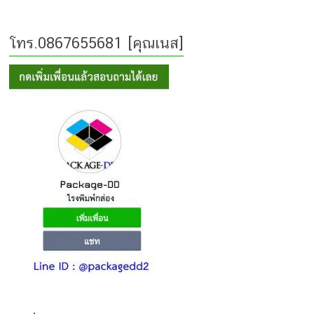
โทร.0867655681 [คุณเนส]