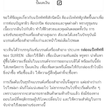
ปั๊มเคเงิน
ขอให้ข้อมูลเกี่ยวกับแป้งพัฟฟ์สักนิดนึง คือ
แป้งพัฟฟ์
ถูกคิดขึ้นมาเพื่อ
การซ่อนปัญหาผิว คือปกปิด ซ่อนรอยและจุดด่างดำ พรางรูขุมขน
เนื้อเบากลืนไปกับผิว ทำให้ผิวสวยและคุมมันตลอดทั้งวัน การ
แข่งขันของธุรกิจเครื่องสำอางสูงมาก สังเกตได้เลยในปัจจุบันมี
แบรนด์เครื่องสำอางทั้งเก่าและหน้าใหม่เต็มไปหมด
จะเห็นได้ว่าบรรจุภัณฑ์แบรนด์เครื่องสำอาง ประเภท
กล่องแป้งพัฟฟ์
ของ SUIREN เลือกใช้สีดำ เพืิ่อเน้นความทันสมัย หรูหรา น่าค้นหา
ผู้ซื้อได้ความเชื่อมั่นในแบรนด์จากการออกแบบสีได้ พร้อมกันนี้ยัง
ใส่เทคนิคการ ปั๊มเคเงิน เพื่อเพิ่มควมพรีเมี่ยมให้กับกล่องเข้าไปอีก
ยิ่งน่าซื้อ หรือซื้อแล้ว ให้ความรู้สึกคุ้มค่าที่จะซื้อหา
การเริ่มต้นเป็นธุรกิจแบรนด์เครื่องสำอางนั้นจึงดูยาก แต่อย่างว่าเก่า
ไปใหม่มา มันก็ไม่แน่เสมอไป ไม่ยากจนเกินไปที่จะเริ่มต้นจริง ๆ
เพราะนอกจากจะสามารถขายสินค้าตามห้างร้านแล้ว ยังมีช่องทาง
ออนไลน์ที่พฤติกรรมผู้บริโภคเปลี่ยนไป และให้ความสำคัญในการ
จับจ่ายใช้สอยผ่านช่องทางนี้