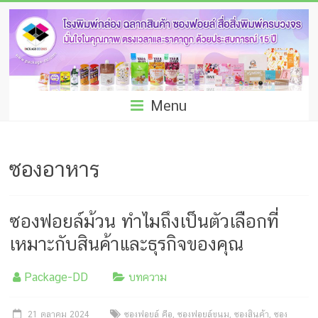
Skip
โรง
to
พิมพ์
content
กล่อง
ชลบุรี
Menu
โรงงาน
ผลิต
ซองอาหาร
ซอง
ฟอยล์
ซองฟอยล์ม้วน ทำไมถึงเป็นตัวเลือกที่
รับ
เหมาะกับสินค้าและธุรกิจของคุณ
ผลิต
Package-DD
บทความ
กล่อง
21 ตุลาคม 2024
ซองฟอยล์ คือ
,
ซองฟอยล์ขนม
,
ซองสินค้า
,
ซอง