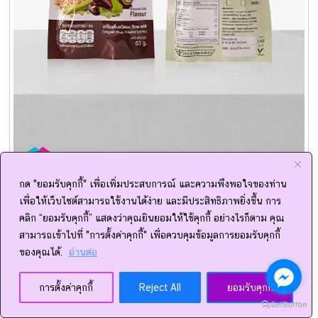
กด "ยอมรับคุกกี้" เพื่อเพิ่มประสบการณ์ และความพึงพอใจของท่าน
ตัวอย่างงานผลิตซองแบบฉีก เครื่องดื่มชนิดผง
เพื่อให้เว็บไซต์สามารถใช้งานได้ง่าย และมีประสิทธิภาพยิ่งขึ้น การ
คลิก “ยอมรับคุกกี้” แสดงว่าคุณยินยอมให้ใช้คุกกี้ อย่างไรก็ตาม คุณ
Package-DD รับผลิต
ซองอาหาร
ซองบรรจุภัณฑ์ สร้างสรรค์ผล
สามารถเข้าไปที่ "การตั้งค่าคุกกี้" เพื่อควบคุมข้อมูลการยอมรับคุกกี้
งานการออกแบบ ให้เกิดความแตกต่างเป็นที่น่าจดจำ ให้แก่
ของคุณได้.
อ่านต่อ
ผลิตภัณฑ์ของแบรนด์ของคุณ เรารับผลิตกล่องบรรจุภัณฑ์เพื่อสร้าง
สิ่งที่น่าจดจำจึงเป็นสิ่งสำคัญไม่ใช่แค่สินค้าจะมีคุณภาพอย่างเดียว
การตั้งค่าคุกกี้
Reject All
ยอมรับคุกกี้
สนใจสอบถามเพิ่มเติมได้ที่
Facebook Fanpage
หรือเพิ่มเพื่อน
แอดไลน์จาก ID ด้านล่างของเว็บไซต์นี้