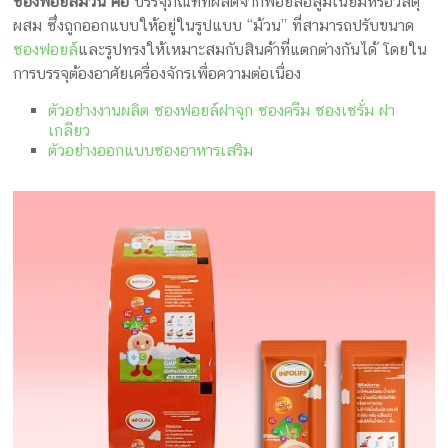
ซองฟอยล์ม้วน คือ
บรรจุภัณฑ์ที่ผลิตจากฟอยล์อลูมิเนียมหรือวัสดุ
กล่อง
ผสม ซึ่งถูกออกแบบให้อยู่ในรูปแบบ “ม้วน” ที่สามารถปรับขนาด
ครีม
ซองฟอยล์
และรูปทรงให้เหมาะสมกับสินค้าที่แตกต่างกันได้ โดยใน
รับ
การบรรจุต้องอาศัยเครื่องจักรเพื่อความต่อเนื่อง
ทำ
ตัวอย่างงานผลิต ซองฟอยล์ฝาจุก ซองครีม ซองเซรั่ม ฝา
กล่อง
เกลียว
สบู่
ตัวอย่างออกแบบซองอาหารเสริม
รับ
ทำ
กล่อง
อาหาร
เสริม
โรงงาน
ผลิต
กล่อง
บรรจุ
ภัณฑ์