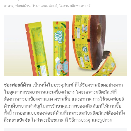
ครีม
อาหาร
,
ฟอยล์ม้วน
,
โรงงานซองฟอยล์
,
โรงงานผลิตซองฟอยล์
บรรจุ
ภัณฑ์
ฉลาก
ครบ
วงจร
ผลิต
ซอง
ซองฟอยล์ม้วน
เป็นหนึ่งในบรรจุภัณฑ์ ที่ได้รับความนิยมอย่างมาก
ฟอยล์
ในอุตสาหกรรมอาหารและเครื่องสำอาง โดยเฉพาะผลิตภัณฑ์ที่
รับ
ต้องการการปกป้องจากแสง ความชื้น และอากาศ การใช้ซองฟอยล์
ผลิต
ม้วนมีบทบาทสำคัญในการรักษาคุณภาพของผลิตภัณฑ์ให้นานขึ้น
กล่อง
ทั้งนี้ การออกแบบซองฟอยล์ม้วนที่เหมาะสมกับผลิตภัณฑ์ต้องคำนึง
รับ
ถึงหลายปัจจัย ไม่ว่าจะเป็นขนาด สี วิธีการบรรจุ และรูปทรง
ผลิต
กล่อง