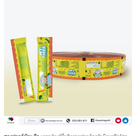
ครีม
รับ
ผลิต
กล่อง
สบู่
Packaging
Design
รับ
ผลิต
กล่อง
เซ็ต
รับ
ผลิต
กล่อง
เครื่อง
สำ
อางค์
รับ
ทำ