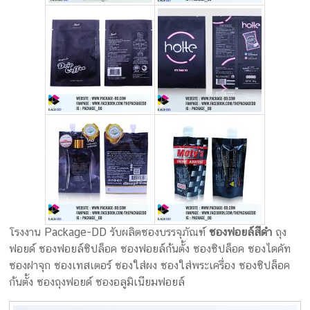
โรงงาน Package-DD รับผลิตซองบรรจุภัณฑ์
ซองฟอยล์สีดำ
ถุง
ฟอยด์ ซองฟอยล์ซิปล็อค ซองฟอยล์ก้นตั้ง ซองซิปล็อค ซองไดคัท
ซองฝาจุก ซองเทสเตอร์ ซองใส่ผง ซองใส่พระเครื่อง ซองซิปล็อค
ก้นตั้ง ซองถุงฟอยด์ ซองอลูมิเนียมฟอยล์