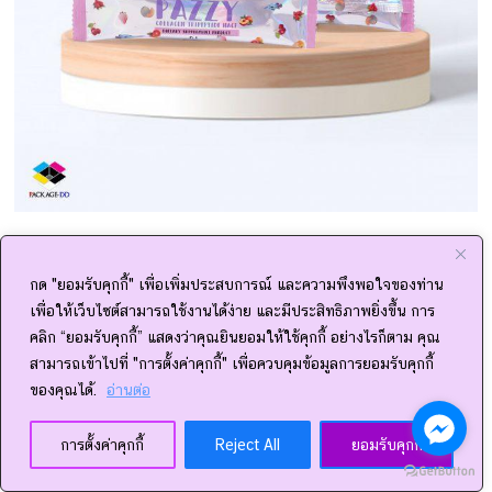
จึงควรให้ความสำคัญกับการเลือกผู้รับผลิตบรรจุภัณฑ์ให้ดี แต่ทั้งนี้
การออกแบบ
ซองอาหารเสริม
ให้ออกมาดูดีนั้น หลายแบรนด์ โดย
กด "ยอมรับคุกกี้" เพื่อเพิ่มประสบการณ์ และความพึงพอใจของท่าน
เฉพาะแบรนด์หน้าใหม่อาจจะยังไม่รู้ว่าจะทำอย่างไร เพราะ
เพื่อให้เว็บไซต์สามารถใช้งานได้ง่าย และมีประสิทธิภาพยิ่งขึ้น การ
ประสบการณ์ในท้องตลาดมีน้อย หรือปกติเคยใช้กล่องอาหารเสริม
คลิก “ยอมรับคุกกี้” แสดงว่าคุณยินยอมให้ใช้คุกกี้ อย่างไรก็ตาม คุณ
ผลิตซองใส่ผง
แต่อยากเลือกประหยัดและสะดวก เพื่อดึงดูดลูกค้า
สามารถเข้าไปที่ "การตั้งค่าคุกกี้" เพื่อควบคุมข้อมูลการยอมรับคุกกี้
อาจจะอยากเปลี่ยนเป็นเป็นแบบซอง แทนที่กล่องอาหารเสริมที่ดู
ของคุณได้.
อ่านต่อ
สวยงาม พรีเมียม และหยิบจับสะดวก ดึงดูดใจผู้ซื้อ
การตั้งค่าคุกกี้
Reject All
ยอมรับคุกกี้
การ
ผลิตกล่องอาหารเสริม
หากไม่ได้มาตรฐาน ไม่ได้คุณภาพ คง
ไม่มีลูกค้าหรือผู้บริโภคอยากหยิบซื้อหา ถึงแม้ผลิตภัณฑ์อาหารเสริม