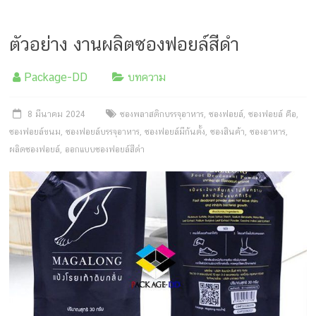
ตัวอย่าง งานผลิตซองฟอยล์สีดำ
Package-DD
บทความ
8 มีนาคม 2024
ซองพลาสติกบรรจุอาหาร
,
ซองฟอยล์
,
ซองฟอยล์ คือ
,
ซองฟอยล์ขนม
,
ซองฟอยล์บรรจุอาหาร
,
ซองฟอยล์มีก้นตั้ง
,
ซองสินค้า
,
ซองอาหาร
,
ผลิตซองฟอยล์
,
ออกแบบซองฟอยล์สีดำ