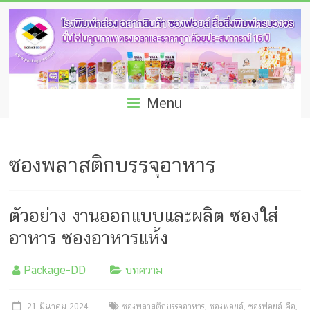
Skip
โรง
to
พิมพ์
content
กล่อง
ชลบุรี
Menu
โรงงาน
ผลิต
ซองพลาสติกบรรจุอาหาร
ซอง
ฟอยล์
ตัวอย่าง งานออกแบบและผลิต ซองใส่
รับ
อาหาร ซองอาหารแห้ง
ผลิต
Package-DD
บทความ
กล่อง
21 มีนาคม 2024
ซองพลาสติกบรรจุอาหาร
,
ซองฟอยล์
,
ซองฟอยล์ คือ
,