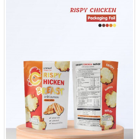
ครีม
รับ
ผลิต
กล่อง
สบู่
Packaging
Design
รับ
ผลิต
กล่อง
เซ็ต
รับ
ผลิต
กล่อง
เครื่อง
สำ
อางค์
รับ
ทำ