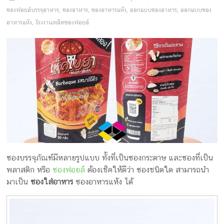
ครีม
ซองฟอยล์บรรจุอาหาร
,
ซองอาหาร
,
ซองอาหารแห้ง
,
ออกแบบซองอาหาร
,
ออกแบบซอง
บรรจุ
อาหารแห้ง
,
โรงงานผลิตซองฟอยล์
ภัณฑ์
ฉลาก
ครบ
วงจร
ผลิต
ซอง
ฟอยล์
รับ
ซองบรรจุภัณฑ์มีหลายรูปแบบ ทั้งที่เป็นซองกระดาษ และซองที่เป็น
ผลิต
พลาสติก หรือ
ซองฟอยล์
ต้องเช็คให้ดีว่า ซองชนิดใด สามารถนำ
กล่อง
มาเป็น
ซองใส่อาหาร
ซองอาหารแห้ง ได้
รับ
ผลิต
กล่อง