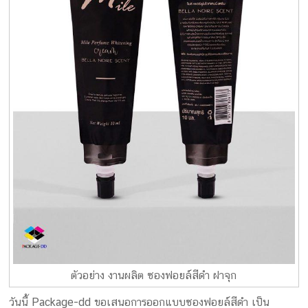
ตัวอย่าง งานผลิต ซองฟอยล์สีดำ ฝาจุก
วันนี้ Package-dd ขอเสนอการออกแบบซองฟอยล์สีดำ เป็น