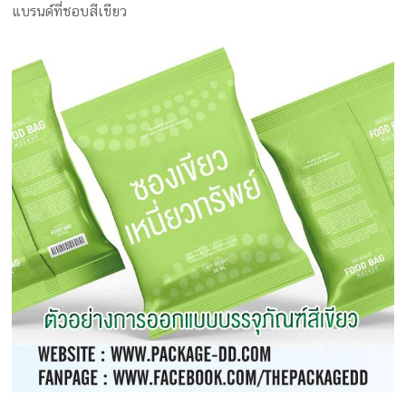
ครีม
แบรนด์ที่ชอบสีเขียว
รับ
ผลิต
กล่อง
สบู่
Packaging
Design
รับ
ผลิต
กล่อง
เซ็ต
รับ
ผลิต
กล่อง
เครื่อง
สำ
อางค์
รับ
ทำ