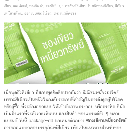
ครีม
เขียว
,
ซองฟอยล์
,
ซองสินค้า
,
ซองสีเขียว
,
บรรจุภัณฑ์สีเขียว
,
รับผลิตซองสีเขียว
,
สีเขียว
บรรจุ
เหนี่ยวทรัพย์
,
ออกแบบซองสีเขียว
,
โรงงานผลิตซอง
ภัณฑ์
ฉลาก
ครบ
วงจร
ผลิต
ซอง
ฟอยล์
รับ
เมื่อพูดถึงสีเขียว ที่ชอบพูดฮิตติดปากกันว่า
สีเขียวเหนี่ยวทรัพย์
ผลิต
เพราะสีเขียวเป็นหนึ่งในองค์ประกอบที่สำคัญในการดึงดูดผู้บริโภค
กล่อง
หรือผู้ซื้อ ที่จะต้องออกแบบให้เข้ากับภาพประกอบ หรือกราฟิก ที่มัก
รับ
เป็นสิ่งแรกที่จะสังเกตเห็นบน ซองสินค้า ของแบรนด์ดัง ๆ หลาย
ผลิต
แบรนด์ วันนี้ package-dd ขอเสนอตัวอย่าง
ซองเขียวเหนี่ยวทรัพย์
กล่อง
การออกแบบกล่องบรรจุภัณฑ์สีเขียว เพื่อเป็นแนวทางสำหรับของ