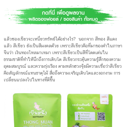
กล่อง
ครีม
รับ
ทำ
กล่อง
แล้วซองเขียวจะเหนี่ยวทรัพย์ได้อย่างไร? นอกจาก สีทอง สีแดง
สบู่
แล้ว สีเขียว ยังเป็นสีมงคลด้วย เพราะสีเขียวคือที่มาของคำในภาษา
รับ
จีนว่า เงินทองไหลมาเทมา เพราะสีเขียวเป็นสีที่โดดเด่นใน
ทำ
ธรรมชาติที่ทำให้นึกถึงการเติบโต สีเขียวกระตุ้นความรู้สึกของความ
กล่อง
อุดมสมบูรณ์ และความรุ่งเรือง ตามหลักฮวงจุ้ยมีความเชื่อว่าสีเขียว
อาหาร
คือสัญลักษณ์แทนธาตุไม้ สื่อถึงความเจริญเติบโตและงอกงาม การ
เสริม
เปลี่ยนแปลงไปในทางที่ดีขึ้น
โรงงาน
ผลิต
กล่อง
บรรจุ
ภัณฑ์