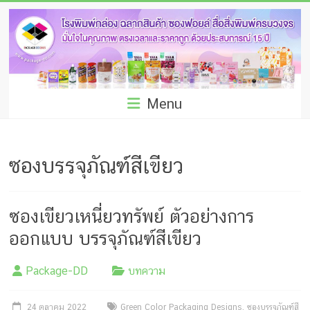
Skip
โรง
to
พิมพ์
content
กล่อง
ชลบุรี
Menu
โรงงาน
ผลิต
ซองบรรจุภัณฑ์สีเขียว
ซอง
ฟอยล์
ซองเขียวเหนี่ยวทรัพย์ ตัวอย่างการ
รับ
ออกแบบ บรรจุภัณฑ์สีเขียว
ผลิต
Package-DD
บทความ
กล่อง
24 ตุลาคม 2022
Green Color Packaging Designs
,
ซองบรรจุภัณฑ์สี