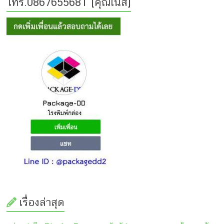
โทร.0867655681 [คุณเนส]
เรื่องล่าสุด