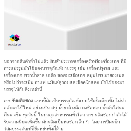
กล่อง
ครีม
รับ
ทำ
กล่อง
สบู่
รับ
ทำ
นอกจากสินค้าทั่วไปแล้ว สินค้าประเทศเครื่องครัวหรือเครื่องเทศ ที่มี
กล่อง
การแปรรูปมักใช้ซองบรรจุภัณฑ์มาบรรจุ เช่น เครื่องปรุงรส และ
อาหาร
เครื่องเทศ พวกน้ำตาล เกลือ ซอสมะเขือเทศ สมุนไพร มายองเนส
เสริม
หรือไม่ว่าจะเป็น กาแฟ แม้แต่ลูกอมและช็อคโกแลต มักใช้ซองมา
โรงงาน
บรรจุให้กับสิ่งเหล่านี้
ผลิต
กล่อง
การ
รับผลิตซอง
แบบนี้มักเป็นบรรจุภัณฑ์แบบใช้ครั้งเดียวทิ้ง ไม่นำ
บรรจุ
กลับมาใช้ใหม่ อย่างเช่น สบู่ น้ำยาล้างมือ ผงซักฟอก น้ำมันใส่ผม
ภัณฑ์
สีผม ครีม ทุกวันนี้ ในทุกอุตสาหกรรมทั่วโลก การ ผลิตซอง กำลังได้
รับความนิยมเพิ่มขึ้น มักผลิตเป็นห่อซองเล็ก ๆ โดยการปิดผนึก
วัสดุบรรจุภัณฑ์ที่ยืดหยุ่นทั้งสี่ด้าน