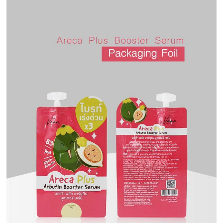
ครีม
รับ
ผลิต
กล่อง
สบู่
Packaging
Design
รับ
ผลิต
กล่อง
เซ็ต
รับ
ผลิต
กล่อง
เครื่อง
สำ
อางค์
รับ
ทำ