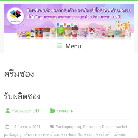
Skip
โรง
to
พิมพ์
content
กล่อง
ชลบุรี
Menu
โรงงาน
ผลิต
ครีมซอง
ซอง
ฟอยล์
รับผลิตซอง
รับ
Package-DD
บทความ
ผลิต
กล่อง
13 ธันวาคม 2021
Packaging bag
,
Packaging Design
,
sachet
packaging
,
ครีมซอง
,
ซองบรรจุภัณฑ์
,
ซองฟอยล์ คือ
,
ซองยา
,
ซองสินค้า
,
ผลิตซอง