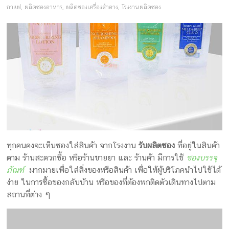
ครีม
กาแฟ
,
ผลิตซองอาหาร
,
ผลิตซองเครื่องสำอาง
,
โรงงานผลิตซอง
บรรจุ
ภัณฑ์
ฉลาก
ครบ
วงจร
ผลิต
ซอง
ทุกคนคงจะเห็นซองใส่สินค้า จากโรงงาน
รับผลิตซอง
ที่อยู่ในสินค้า
ฟอยล์
ตาม ร้านสะดวกซื้อ หรือร้านขายยา และ ร้านค้า มีการใช้
ซองบรรจุ
รับ
ภัณฑ์
มากมายเพื่อใส่สิ่งของหรือสินค้า เพื่อให้ผู้บริโภคนำไปใช้ได้
ผลิต
ง่าย ในการซื้อของกลับบ้าน หรือของที่ต้องพกติดตัวเดินทางไปตาม
กล่อง
สถานที่ต่าง ๆ
รับ
ผลิต
กล่อง