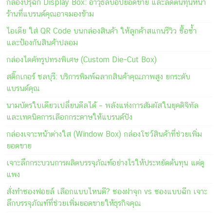
กล่องปรุฉีก Display Box: อาวุธลับอัปยอดขาย และลดต้นทุนหน้า
ร้านที่แบรนด์คุณอาจมองข้าม
ไอเดีย ใส่ QR Code บนกล่องสินค้า ให้ลูกค้าสแกนรีวิว ซื้อซ้ำ
และป้องกันสินค้าปลอม
กล่องไดคัทรูปทรงพิเศษ (Custom Die-Cut Box)
สติ๊กเกอร์ ชลบุรี: บริการพิมพ์ฉลากสินค้าคุณภาพสูง ยกระดับ
แบรนด์คุณ
นามบัตรใบเดียวเปลี่ยนดีลได้ – พลังแห่งการสัมผัสในยุคดิจิทัล
และเทคนิคการเลือกกระดาษให้แบรนด์ปัง
กล่องเจาะหน้าต่างใส (Window Box) กล่องโชว์สินค้าที่ช่วยเพิ่ม
ยอดขาย
เจาะลึกกระบวนการผลิตบรรจุภัณฑ์อย่างไรให้ประหยัดต้นทุน แต่ดู
แพง
สั่งทำซองฟอยล์ เลือกแบบไหนดี? ซองฝาจุก vs ซองแบบฉีก เจาะ
ลึกบรรจุภัณฑ์ที่ช่วยเพิ่มยอดขายให้ธุรกิจคุณ