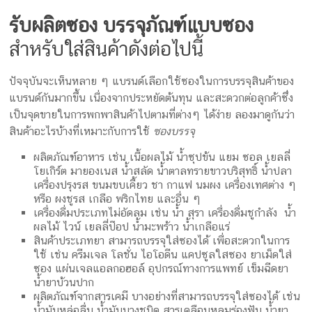
รับผลิตซอง บรรจุภัณฑ์แบบซอง
สำหรับใส่สินค้าดังต่อไปนี้
ปัจจุบันจะเห็นหลาย ๆ แบรนด์เลือกใช้ซองในการบรรจุสินค้าของ
แบรนด์กันมากขึ้น เนื่องจากประหยัดต้นทุน และสะดวกต่อลูกค้าซึ่ง
เป็นจุดขายในการพกพาสินค้าไปตามที่ต่างๆ ได้ง่าย ลองมาดูกันว่า
สินค้าอะไรบ้างที่เหมาะกับการใช้
ซองบรรจุ
ผลิตภัณฑ์อาหาร เช่น เนื้อผลไม้ น้ำซุปข้น แยม ซอล เยลลี่
โยเกิร์ต มายองเนส น้ำสลัด น้ำตาลทรายขาวบริสุทธิ์ น้ำปลา
เครื่องปรุงรส ขนมขบเคี้ยว ชา กาแฟ นมผง เครื่องเทศต่าง ๆ
หรือ ผงชูรส เกลือ พริกไทย และอื่น ๆ
เครื่องดื่มประเภทไม่อัดลม เช่น น้ำ สุรา เครื่องดื่มชูกำลัง น้ำ
ผลไม้ ไวน์ เยลลี่ป๊อป น้ำมะพร้าว น้ำเกลือแร่
สินค้าประเภทยา สามารถบรรจุใส่ซองได้ เพื่อสะดวกในการ
ใช้ เช่น ครีมเจล โลชั่น ไอโอดีน แคปซูลใสซอง ยาเม็ดใส่
ซอง แผ่นเจลแอลกอฮอล์ อุปกรณ์ทางการแพทย์ เข็มฉีดยา
น้ำยาบ้วนปาก
ผลิตภัณฑ์จากสารเคมี บางอย่างที่สามารถบรรจุใส่ซองได้ เช่น
น้ำมันหล่อลื่น น้ำมันบางชนิด สารเคลือบหลุมร่องฟัน น้ำยา