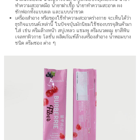
ทำความสะอาดมือ น้ำยาฆ่าเชื้อ น้ำยาทำความสะอาด ผง
ซักฟอกทั้งแบบผล และแบบน้ำขวด
เครื่องสำอาง หรือของใช้ทำความสะอาดร่างกาย จะเห็นได้ว่า
ธุรกิจแบรนด์เหล่านี้ ในปัจจบุันมักนิยมใช้ซองบรรจุสินค้ามา
ใส่ เช่น ครีมล้างหน้า สบู่เหลว แชมพู ครีมนวดผม ยาสีฟัน
เจลทาผิวกาย โลชั่น ผลิตภัณฑ์ล้างเครื่องสำอาง น้ำหอมบาง
ชนิด ครีมซอง ต่าง ๆ