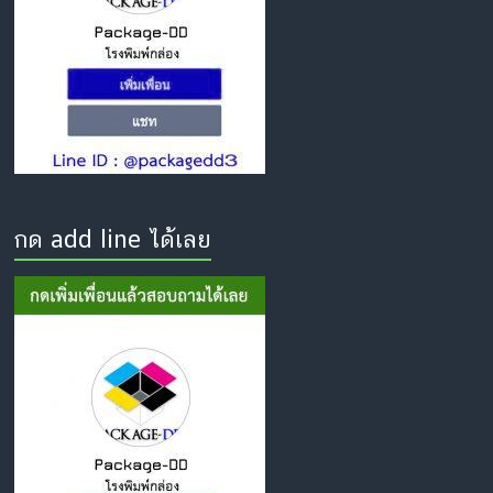
กด add line ได้เลย