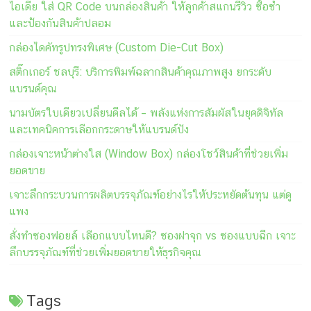
ไอเดีย ใส่ QR Code บนกล่องสินค้า ให้ลูกค้าสแกนรีวิว ซื้อซ้ำ
และป้องกันสินค้าปลอม
กล่องไดคัทรูปทรงพิเศษ (Custom Die-Cut Box)
สติ๊กเกอร์ ชลบุรี: บริการพิมพ์ฉลากสินค้าคุณภาพสูง ยกระดับ
แบรนด์คุณ
นามบัตรใบเดียวเปลี่ยนดีลได้ – พลังแห่งการสัมผัสในยุคดิจิทัล
และเทคนิคการเลือกกระดาษให้แบรนด์ปัง
กล่องเจาะหน้าต่างใส (Window Box) กล่องโชว์สินค้าที่ช่วยเพิ่ม
ยอดขาย
เจาะลึกกระบวนการผลิตบรรจุภัณฑ์อย่างไรให้ประหยัดต้นทุน แต่ดู
แพง
สั่งทำซองฟอยล์ เลือกแบบไหนดี? ซองฝาจุก vs ซองแบบฉีก เจาะ
ลึกบรรจุภัณฑ์ที่ช่วยเพิ่มยอดขายให้ธุรกิจคุณ
Tags