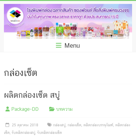
Skip
โรง
to
พิมพ์
content
กล่อง
ชลบุรี
Menu
โรงงาน
ผลิต
กล่องเซ็ต
ซอง
ฟอยล์
ผลิตกล่องเซ็ต สบู่
รับ
Package-DD
บทความ
ผลิต
กล่อง
25 ตุลาคม 2018
กล่องสบู่
,
กล่องเซ็ต
,
ผลิตกล่องบรรจุภัณฑ์
,
ผลิตกล่อง
เซ็ต
,
รับผลิตกล่องสบู่
,
รับผลิตกล่องเซ็ต