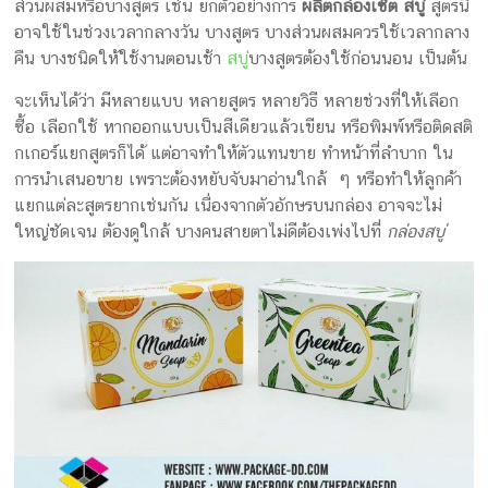
ส่วนผสมหรือบางสูตร เช่น ยกตัวอย่างการ
ผลิตกล่องเซ็ต สบู่
สูตรนี้่
กล่อง
อาจใช้ในช่วงเวลากลางวัน บางสูตร บางส่วนผสมควรใช้เวลากลาง
ครีม
คืน บางชนิดให้ใช้งานตอนเช้า
สบู่
บางสูตรต้องใช้ก่อนนอน เป็นต้น
รับ
ทำ
จะเห็นได้ว่า มีหลายแบบ หลายสูตร หลายวิธี หลายช่วงที่ให้เลือก
กล่อง
ซื้อ เลือกใช้ หากออกแบบเป็นสีเดียวแล้วเขียน หรือพิมพ์หรือติดสติ
สบู่
กเกอร์แยกสูตรก็ได้ แต่อาจทำให้ตัวแทนขาย ทำหน้าที่ลำบาก ใน
รับ
การนำเสนอขาย เพราะต้องหยับจับมาอ่านใกล้ ๆ หรือทำให้ลูกค้า
ทำ
แยกแต่ละสูตรยากเช่นกัน เนื่องจากตัวอักษรบนกล่อง อาจจะไม่
กล่อง
ใหญ่ชัดเจน ต้องดูใกล้ บางคนสายตาไม่ดีต้องเพ่งไปที่
กล่องสบู่
อาหาร
เสริม
โรงงาน
ผลิต
กล่อง
บรรจุ
ภัณฑ์