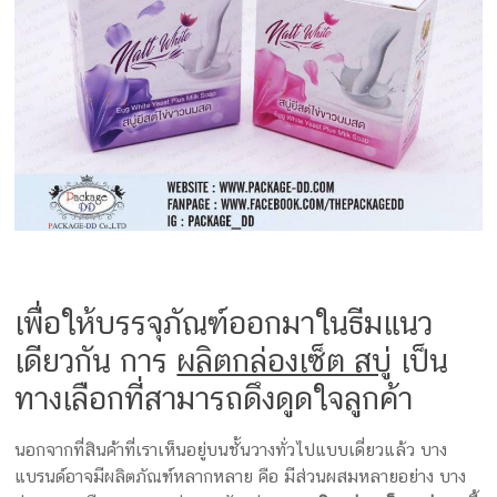
ครีม
รับ
ผลิต
กล่อง
สบู่
Packaging
Design
รับ
ผลิต
กล่อง
เซ็ต
รับ
เพื่อให้บรรจุภัณฑ์ออกมาในธีมแนว
ผลิต
เดียวกัน การ
ผลิตกล่องเซ็ต สบู่
เป็น
กล่อง
เครื่อง
ทางเลือกที่สามารถดึงดูดใจลูกค้า
สำ
อางค์
นอกจากที่สินค้าที่เราเห็นอยู่บนชั้นวางทั่วไปแบบเดี่ยวแล้ว บาง
รับ
แบรนด์อาจมีผลิตภัณฑ์หลากหลาย คือ มีส่วนผสมหลายอย่าง บาง
ทำ