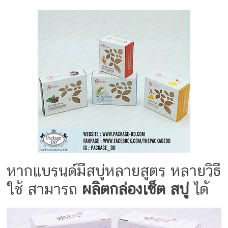
ครีม
บรรจุ
ภัณฑ์
ฉลาก
ครบ
วงจร
ผลิต
ซอง
ฟอยล์
รับ
หากแบรนด์มีสบู่หลายสูตร หลายวิธี
ผลิต
ใช้ สามารถ
ผลิตกล่องเซ็ต สบู่
ได้
กล่อง
รับ
ผลิต
กล่อง