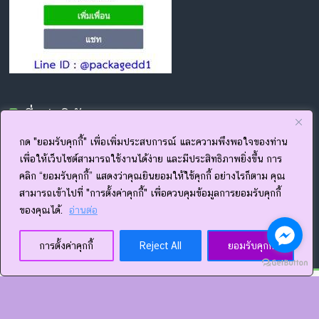
ที่อยู่บริษัท
กด "ยอมรับคุกกี้" เพื่อเพิ่มประสบการณ์ และความพึงพอใจของท่าน
19/21 ม.5 ต.อ่างศิลา อ.เมือง จ.ชลบุรี 20000
เพื่อให้เว็บไซต์สามารถใช้งานได้ง่าย และมีประสิทธิภาพยิ่งขึ้น การ
โทร.033 091 811
คลิก “ยอมรับคุกกี้” แสดงว่าคุณยินยอมให้ใช้คุกกี้ อย่างไรก็ตาม คุณ
เวลาทำการ 8.00-17.00 น. จันทร์ - เสาร์ (หยุดวันอาทิตย์)
www.package-dd.com
สามารถเข้าไปที่ "การตั้งค่าคุกกี้" เพื่อควบคุมข้อมูลการยอมรับคุกกี้
www.facebook.com/thepackagedd
ของคุณได้.
อ่านต่อ
การตั้งค่าคุกกี้
Reject All
ยอมรับคุกกี้
Copyright © 2026
โรงพิมพ์กล่อง ชลบุรี โรงงานผลิตซองฟอยล์ รับผลิตกล่องครีม
บรรจุภัณฑ์ ฉลากครบวงจร
. All rights reserved.
Theme:
Accelerate
by ThemeGrill. Powered by
WordPress
.