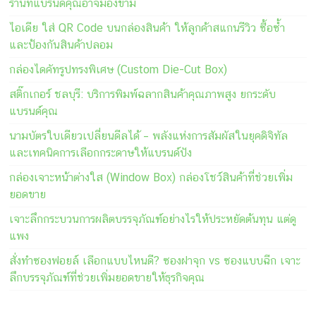
ร้านที่แบรนด์คุณอาจมองข้าม
ไอเดีย ใส่ QR Code บนกล่องสินค้า ให้ลูกค้าสแกนรีวิว ซื้อซ้ำ
และป้องกันสินค้าปลอม
กล่องไดคัทรูปทรงพิเศษ (Custom Die-Cut Box)
สติ๊กเกอร์ ชลบุรี: บริการพิมพ์ฉลากสินค้าคุณภาพสูง ยกระดับ
แบรนด์คุณ
นามบัตรใบเดียวเปลี่ยนดีลได้ – พลังแห่งการสัมผัสในยุคดิจิทัล
และเทคนิคการเลือกกระดาษให้แบรนด์ปัง
กล่องเจาะหน้าต่างใส (Window Box) กล่องโชว์สินค้าที่ช่วยเพิ่ม
ยอดขาย
เจาะลึกกระบวนการผลิตบรรจุภัณฑ์อย่างไรให้ประหยัดต้นทุน แต่ดู
แพง
สั่งทำซองฟอยล์ เลือกแบบไหนดี? ซองฝาจุก vs ซองแบบฉีก เจาะ
ลึกบรรจุภัณฑ์ที่ช่วยเพิ่มยอดขายให้ธุรกิจคุณ