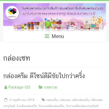
Skip
โรง
to
พิมพ์
content
กล่อง
ชลบุรี
Menu
โรงงาน
ผลิต
กล่องเซท
ซอง
ฟอยล์
กล่องครีม ดีไซน์ดีมีชัยไปกว่าครึ่ง
รับ
Package-DD
บทความ
ผลิต
กล่อง
8 พฤศจิกายน 2018
กล่องครีม
,
กล่องเซท
,
ผลิตกล่องครีม
,
ผลิตกล่อง
บรรจุภัณฑ์
,
รับผลิตกล่องครีม
,
โรงงานผลิตกล่องครีม
,
โรงงานผลิตกล่องบรรจุภัณฑ์