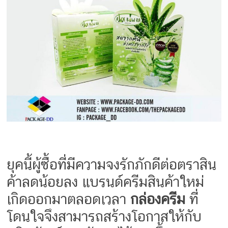
ครีม
รับ
ผลิต
กล่อง
สบู่
Packaging
Design
รับ
ผลิต
กล่อง
เซ็ต
รับ
ผลิต
ยุคนี้ผู้ซื้อที่มีความจงรักภักดีต่อตราสิน
กล่อง
เครื่อง
ค้าลดน้อยลง แบรนด์ครีมสินค้าใหม่
สำ
เกิดออกมาตลอดเวลา
​กล่องครีม
ที่
อางค์
โดนใจจึงสามารถสร้างโอกาสให้กับ
รับ
ทำ