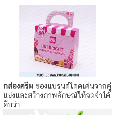
ครีม
บรรจุ
ภัณฑ์
ฉลาก
ครบ
วงจร
ผลิต
ซอง
ฟอยล์
รับ
กล่องครีม
ของแบรนด์โดดเด่นจากคู่
ผลิต
แข่งและสร้างภาพลักษณ์ให้จดจำได้
กล่อง
รับ
ดีกว่า
ผลิต
กล่อง