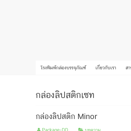
ครีม
รับ
ผลิต
กล่อง
สบู่
Packaging
Design
รับ
ผลิต
กล่อง
โรงพิมพ์กล่องบรรจุภัณฑ์
เกี่ยวกับเรา
สาร
เซ็ต
รับ
ผลิต
กล่องลิปสติกเซท
กล่อง
เครื่อง
สำ
กล่องลิปสติก Minor
อางค์
รับ
ทำ
Package-DD
บทความ