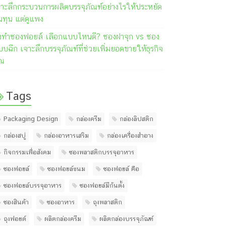
จาะลึกกระบวนการผลิตบรรจุภัณฑ์อย่างไรให้ประหยัด
นทุน แต่ดูแพง
ั่งทำซองฟอยล์ เลือกแบบไหนดี? ซองฝาจุก vs ซอง
บฉีก เจาะลึกบรรจุภัณฑ์ที่ช่วยเพิ่มยอดขายให้ธุรกิจ
ุณ
Tags
Packaging Design
กล่องครีม
กล่องลิปสติก
กล่องสบู่
กล่องอาหารเสริม
กล่องเครื่องสำอาง
กิจกรรมเพื่อสังคม
ซองพลาสติกบรรจุอาหาร
ซองฟอยล์
ซองฟอยล์ขนม
ซองฟอยล์ คือ
ซองฟอยล์บรรจุอาหาร
ซองฟอยล์มีก้นตั้ง
ซองสินค้า
ซองอาหาร
ถุงพลาสติก
ถุงฟอยด์
ผลิตกล่องครีม
ผลิตกล่องบรรจุภัณฑ์