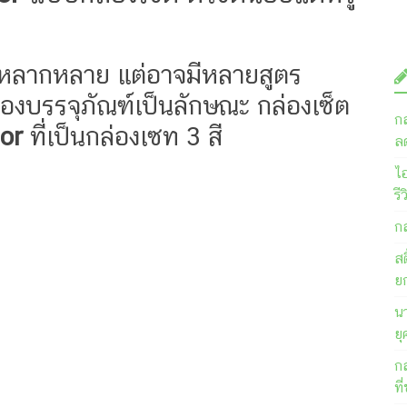
ีหลากหลาย แต่อาจมีหลายสูตร
งบรรจุภัณฑ์เป็นลักษณะ กล่องเซ็ต
ก
nor
ที่เป็นกล่องเซท 3 สี
ลด
ไ
รี
ก
สต
ย
นา
ยุ
ก
ที