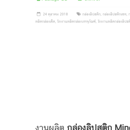
กล่อง
ครีม
24 ตุลาคม 2018
กล่องลิปสติก
,
กล่องลิปสติกเซท
,
รับ
ผลิตกล่องเซ็ต
,
โรงงานผลิตกล่องบรรจุภัณฑ์
,
โรงงานผลิตกล่องลิปสต
ทำ
กล่อง
สบู่
รับ
ทำ
กล่อง
อาหาร
เสริม
โรงงาน
ผลิต
กล่อง
บรรจุ
ภัณฑ์
งานผลิต
กล่องลิปสติก Min