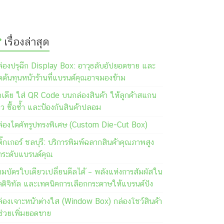
เรื่องล่าสุด
ล่องปรุฉีก Display Box: อาวุธลับอัปยอดขาย และ
ต้นทุนหน้าร้านที่แบรนด์คุณอาจมองข้าม
อเดีย ใส่ QR Code บนกล่องสินค้า ให้ลูกค้าสแกน
วิว ซื้อซ้ำ และป้องกันสินค้าปลอม
ล่องไดคัทรูปทรงพิเศษ (Custom Die-Cut Box)
ิ๊กเกอร์ ชลบุรี: บริการพิมพ์ฉลากสินค้าคุณภาพสูง
กระดับแบรนด์คุณ
มบัตรใบเดียวเปลี่ยนดีลได้ – พลังแห่งการสัมผัสใน
คดิจิทัล และเทคนิคการเลือกกระดาษให้แบรนด์ปัง
ล่องเจาะหน้าต่างใส (Window Box) กล่องโชว์สินค้า
่ช่วยเพิ่มยอดขาย