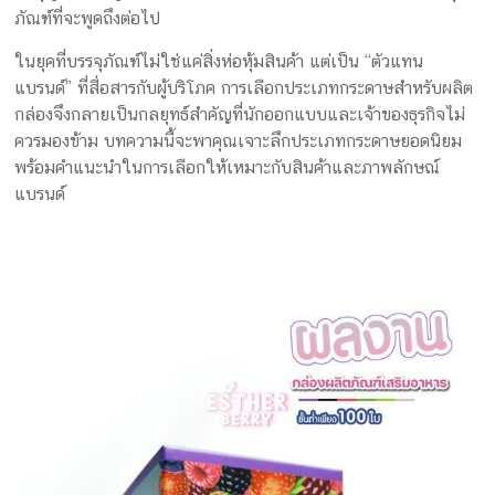
ครีม
ภัณฑ์ที่จะพูดถึงต่อไป
รับ
ในยุคที่บรรจุภัณฑ์ไม่ใช่แค่สิ่งห่อหุ้มสินค้า แต่เป็น “ตัวแทน
ผลิต
แบรนด์” ที่สื่อสารกับผู้บริโภค การเลือกประเภทกระดาษสำหรับผลิต
กล่อง
กล่องจึงกลายเป็นกลยุทธ์สำคัญที่นักออกแบบและเจ้าของธุรกิจไม่
สบู่
ควรมองข้าม บทความนี้จะพาคุณเจาะลึกประเภทกระดาษยอดนิยม
Packaging
พร้อมคำแนะนำในการเลือกให้เหมาะกับสินค้าและภาพลักษณ์
Design
แบรนด์
รับ
ผลิต
กล่อง
เซ็ต
รับ
ผลิต
กล่อง
เครื่อง
สำ
อางค์
รับ
ทำ