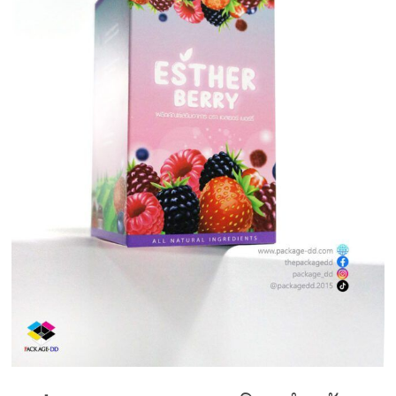
กล่อง
ครีม
รับ
ทำ
กล่อง
สบู่
รับ
ทำ
กล่อง
อาหาร
เสริม
โรงงาน
ผลิต
กล่อง
บรรจุ
ภัณฑ์