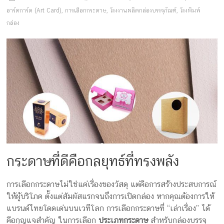
ครีม
อาร์ตการ์ด (Art Card)
,
การเลือกกระดาษ
,
โรงงานผลิตกล่องบรรจุภัณฑ์
,
โรงพิมพ์
บรรจุ
กล่อง
ภัณฑ์
ฉลาก
ครบ
วงจร
ผลิต
ซอง
ฟอยล์
กระดาษที่ดีคือกลยุทธ์ที่ทรงพลัง
รับ
ผลิต
กล่อง
การเลือกกระดาษไม่ใช่แค่เรื่องของวัสดุ แต่คือการสร้างประสบการณ์
รับ
ให้ผู้บริโภค ตั้งแต่สัมผัสแรกจนถึงการเปิดกล่อง หากคุณต้องการให้
ผลิต
แบรนด์ไทยโดดเด่นบนเวทีโลก การเลือกกระดาษที่ “เล่าเรื่อง” ได้
กล่อง
คือกุญแจสำคัญ ในการเลือก
ประเภทกระดาษ
สำหรับกล่องบรรจุ