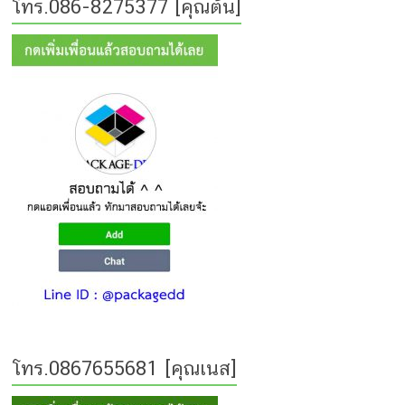
โทร.086-8275377 [คุณต้น]
โทร.0867655681 [คุณเนส]