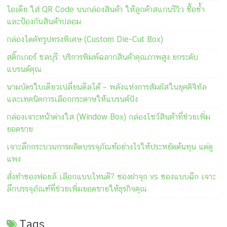
ไอเดีย ใส่ QR Code บนกล่องสินค้า ให้ลูกค้าสแกนรีวิว ซื้อซ้ำ
และป้องกันสินค้าปลอม
กล่องไดคัทรูปทรงพิเศษ (Custom Die-Cut Box)
สติ๊กเกอร์ ชลบุรี: บริการพิมพ์ฉลากสินค้าคุณภาพสูง ยกระดับ
แบรนด์คุณ
นามบัตรใบเดียวเปลี่ยนดีลได้ – พลังแห่งการสัมผัสในยุคดิจิทัล
และเทคนิคการเลือกกระดาษให้แบรนด์ปัง
กล่องเจาะหน้าต่างใส (Window Box) กล่องโชว์สินค้าที่ช่วยเพิ่ม
ยอดขาย
เจาะลึกกระบวนการผลิตบรรจุภัณฑ์อย่างไรให้ประหยัดต้นทุน แต่ดู
แพง
สั่งทำซองฟอยล์ เลือกแบบไหนดี? ซองฝาจุก vs ซองแบบฉีก เจาะ
ลึกบรรจุภัณฑ์ที่ช่วยเพิ่มยอดขายให้ธุรกิจคุณ
Tags