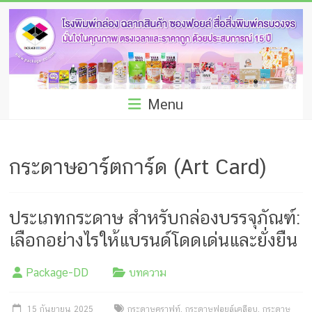
Skip
โรง
to
พิมพ์
content
กล่อง
ชลบุรี
Menu
โรงงาน
ผลิต
กระดาษอาร์ตการ์ด (Art Card)
ซอง
ฟอยล์
ประเภทกระดาษ สำหรับกล่องบรรจุภัณฑ์:
รับ
เลือกอย่างไรให้แบรนด์โดดเด่นและยั่งยืน
ผลิต
Package-DD
บทความ
กล่อง
15 กันยายน 2025
กระดาษคราฟท์
,
กระดาษฟอยล์เคลือบ
,
กระดาษ