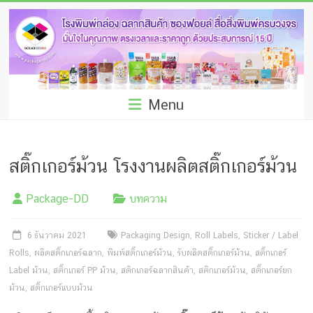
Skip
โรง
to
พิมพ์
content
กล่อง
ชลบุรี
Menu
โรงงาน
ผลิต
สติ๊กเกอร์ม้วน โรงงานผลิตสติ๊กเกอร์ม้วน
ซอง
Package-DD
บทความ
ฟอยล์
รับ
6 ธันวาคม 2021
Packaging Design
,
Roll Labels
,
Sticker / Label
Rolls
,
ผลิตสติ๊กเกอร์ฉลาก
,
พิมพ์สติ๊กเกอร์ม้วน
,
รับผลิตสติ๊กเกอร์ม้วน
,
สติ๊กเกอร์
ผลิต
Label ม้วน
,
สติ๊กเกอร์ PP ม้วน
,
สติกเกอร์ฉลากสินค้า
,
สติกเกอร์ม้วน
,
สติ๊กเกอร์ยก
กล่อง
ม้วน
,
สติ๊กเกอร์แบบม้วน