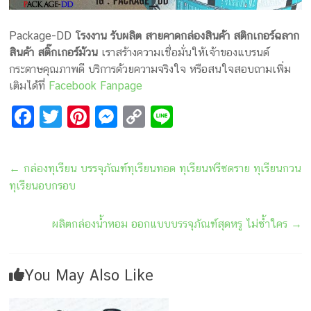
Package-DD
โรงงาน รับผลิต สายคาดกล่องสินค้า สติกเกอร์ฉลาก
สินค้า
สติ๊กเกอร์ม้วน
เราสร้างความเชื่อมั่นให้เจ้าของแบรนด์
กระดาษคุณภาพดี บริการด้วยความจริงใจ หรือสนใจสอบถามเพิ่ม
เติมได้ที่
Facebook Fanpage
F
T
Pi
M
C
Li
a
wi
nt
e
o
n
ce
tt
er
s
p
e
←
กล่องทุเรียน บรรจุภัณฑ์ทุเรียนทอด ทุเรียนฟรีซดราย ทุเรียนกวน
b
er
e
s
y
ทุเรียนอบกรอบ
o
st
e
Li
o
n
n
ผลิตกล่องน้ำหอม ออกแบบบรรจุภัณฑ์สุดหรู ไม่ซ้ำใคร
→
k
g
k
er
You May Also Like