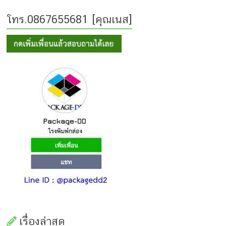
โทร.0867655681 [คุณเนส]
เรื่องล่าสุด