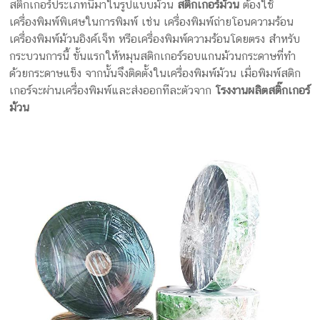
ครีม
สติกเกอร์ประเภทนี้มาในรูปแบบม้วน
สติ๊กเกอร์ม้วน
ต้องใช้
เครื่องพิมพ์พิเศษในการพิมพ์ เช่น เครื่องพิมพ์ถ่ายโอนความร้อน
บรรจุ
เครื่องพิมพ์ม้วนอิงค์เจ็ท หรือเครื่องพิมพ์ความร้อนโดยตรง สำหรับ
ภัณฑ์
กระบวนการนี้ ขั้นแรกให้หมุนสติกเกอร์รอบแกนม้วนกระดาษที่ทำ
ด้วยกระดาษแข็ง จากนั้นจึงติดตั้งในเครื่องพิมพ์ม้วน เมื่อพิมพ์สติก
ฉลาก
เกอร์จะผ่านเครื่องพิมพ์และส่งออกทีละตัวจาก
โรงงานผลิตสติ๊กเกอร์
ม้วน
ครบ
วงจร
ผลิต
ซอง
ฟอยล์
รับ
ผลิต
กล่อง
รับ
ผลิต
กล่อง