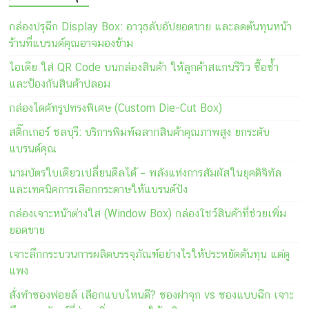
กล่องปรุฉีก Display Box: อาวุธลับอัปยอดขาย และลดต้นทุนหน้า
ร้านที่แบรนด์คุณอาจมองข้าม
ไอเดีย ใส่ QR Code บนกล่องสินค้า ให้ลูกค้าสแกนรีวิว ซื้อซ้ำ
และป้องกันสินค้าปลอม
กล่องไดคัทรูปทรงพิเศษ (Custom Die-Cut Box)
สติ๊กเกอร์ ชลบุรี: บริการพิมพ์ฉลากสินค้าคุณภาพสูง ยกระดับ
แบรนด์คุณ
นามบัตรใบเดียวเปลี่ยนดีลได้ – พลังแห่งการสัมผัสในยุคดิจิทัล
และเทคนิคการเลือกกระดาษให้แบรนด์ปัง
กล่องเจาะหน้าต่างใส (Window Box) กล่องโชว์สินค้าที่ช่วยเพิ่ม
ยอดขาย
เจาะลึกกระบวนการผลิตบรรจุภัณฑ์อย่างไรให้ประหยัดต้นทุน แต่ดู
แพง
สั่งทำซองฟอยล์ เลือกแบบไหนดี? ซองฝาจุก vs ซองแบบฉีก เจาะ