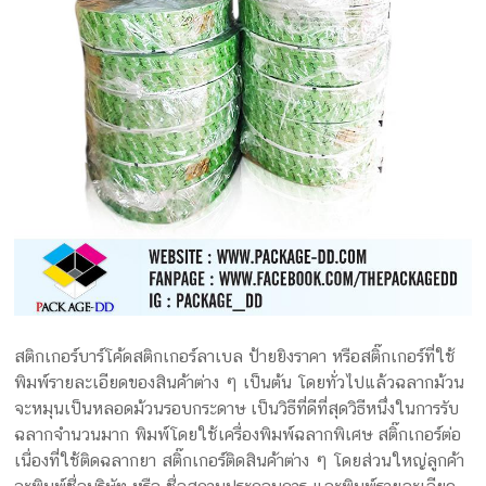
ครีม
รับ
ผลิต
กล่อง
สบู่
Packaging
Design
รับ
ผลิต
กล่อง
เซ็ต
รับ
ผลิต
กล่อง
สติกเกอร์บาร์โค้ดสติกเกอร์ลาเบล ป้ายยิงราคา หรือสติ๊กเกอร์ที่ใช้
เครื่อง
พิมพ์รายละเอียดของสินค้าต่าง ๆ เป็นต้น โดยทั่วไปแล้วฉลากม้วน
สำ
จะหมุนเป็นหลอดม้วนรอบกระดาษ เป็นวิธีที่ดีที่สุดวิธีหนึ่งในการรับ
อางค์
ฉลากจำนวนมาก พิมพ์โดยใช้เครื่องพิมพ์ฉลากพิเศษ สติ๊กเกอร์ต่อ
รับ
เนื่องที่ใช้ติดฉลากยา สติ๊กเกอร์ติดสินค้าต่าง ๆ โดยส่วนใหญ่ลูกค้า
ทำ