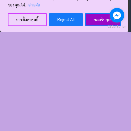
ของคุณได้.
อ่านต่อ
การตั้งค่าคุกกี้
Reject All
ยอมรับคุกกี้
ที่อยู่บริษัท
19/21 ม.5 ต.อ่างศิลา อ.เมือง จ.ชลบุรี 20000
โทร.033 091 811
เวลาทำการ 8.00-17.00 น. จันทร์ - เสาร์ (หยุดวันอาทิตย์)
www.package-dd.com
www.facebook.com/thepackagedd