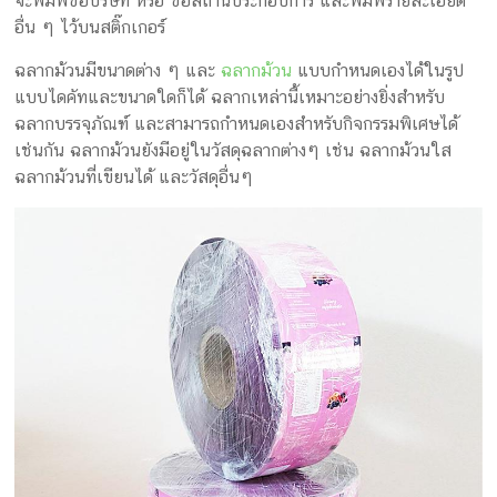
จะพิมพ์ชื่อบริษัท หรือ ชื่อสถานประกอบการ และพิมพ์รายละเอียด
กล่อง
อื่น ๆ ไว้บนสติ๊กเกอร์
ครีม
ฉลากม้วนมีขนาดต่าง ๆ และ
ฉลากม้วน
แบบกำหนดเองได้ในรูป
รับ
แบบไดคัทและขนาดใดก็ได้ ฉลากเหล่านี้เหมาะอย่างยิ่งสำหรับ
ทำ
ฉลากบรรจุภัณฑ์ และสามารถกำหนดเองสำหรับกิจกรรมพิเศษได้
กล่อง
เช่นกัน ฉลากม้วนยังมีอยู่ในวัสดุฉลากต่างๆ เช่น ฉลากม้วนใส
สบู่
ฉลากม้วนที่เขียนได้ และวัสดุอื่นๆ
รับ
ทำ
กล่อง
อาหาร
เสริม
โรงงาน
ผลิต
กล่อง
บรรจุ
ภัณฑ์