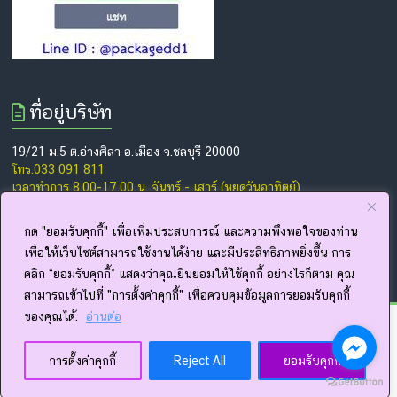
ที่อยู่บริษัท
19/21 ม.5 ต.อ่างศิลา อ.เมือง จ.ชลบุรี 20000
โทร.033 091 811
เวลาทำการ 8.00-17.00 น. จันทร์ - เสาร์ (หยุดวันอาทิตย์)
www.package-dd.com
www.facebook.com/thepackagedd
กด "ยอมรับคุกกี้" เพื่อเพิ่มประสบการณ์ และความพึงพอใจของท่าน
เพื่อให้เว็บไซต์สามารถใช้งานได้ง่าย และมีประสิทธิภาพยิ่งขึ้น การ
คลิก “ยอมรับคุกกี้” แสดงว่าคุณยินยอมให้ใช้คุกกี้ อย่างไรก็ตาม คุณ
สามารถเข้าไปที่ "การตั้งค่าคุกกี้" เพื่อควบคุมข้อมูลการยอมรับคุกกี้
ของคุณได้.
อ่านต่อ
Copyright © 2026
โรงพิมพ์กล่อง ชลบุรี โรงงานผลิตซองฟอยล์ รับผลิตกล่องครีม
บรรจุภัณฑ์ ฉลากครบวงจร
. All rights reserved.
Theme:
Accelerate
by ThemeGrill. Powered by
WordPress
.
การตั้งค่าคุกกี้
Reject All
ยอมรับคุกกี้
นโยบายความเป็นส่วนตัว