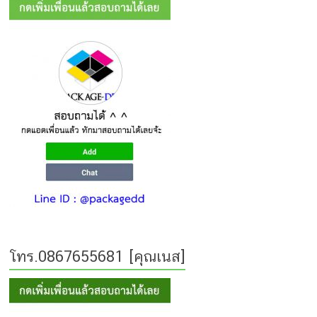
โทร.0867655681 [คุณเนส]