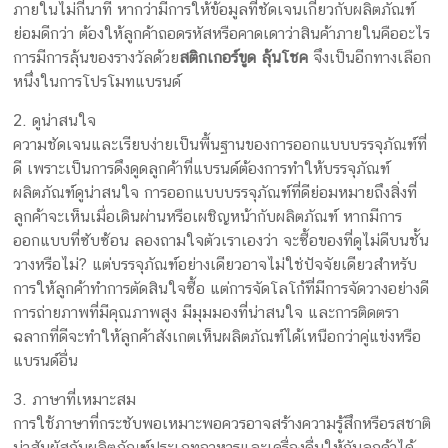
ภายในไม่กี่นาที หากว่ามีการให้ข้อมูลที่ชัดเจนเกี่ยวกับผลิตภัณฑ์
ย่อมดีกว่า ต้องให้ลูกค้าถอดรหัสหรือคาดเดาว่าสินค้าภายในคืออะไร
การมีการลุ้นของรางวัลด้วย
สติกเกอร์ขูด ลุ้นโชค
จึงเป็นอีกทางเลือก
หนึ่งในการโปรโมทแบรนด์
2. ดูน่าสนใจ
ความชัดเจนและเรียบง่ายเป็นพื้นฐานของการออกแบบบรรจุภัณฑ์ที่
ดี เพราะเป็นการดึงดูดลูกค้าที่แบรนด์ต้องการทำให้บรรจุภัณฑ์
ผลิตภัณฑ์ดูน่าสนใจ การออกแบบบรรจุภัณฑ์ที่ดีย่อมหมายถึงสิ่งที่
ลูกค้าจะเห็นเมื่อเดินผ่านหรือเผชิญหน้ากับผลิตภัณฑ์ หากมีการ
ออกแบบที่ซับซ้อน ลองถามใจตัวเราเองว่า จะซื้อของที่ดูไม่ดีบนชั้น
วางหรือไม่? แต่บรรจุภัณฑ์อย่างเดียวอาจไม่ใช่ปัจจัยเดียวสำหรับ
การให้ลูกค้าทำการตัดสินใจซื้อ แต่การจัดโลโก้ที่มีการจัดวางอย่างดี
การถ่ายภาพที่มีคุณภาพสูง มีมุมมองที่น่าสนใจ และการติดตรา
ฉลากที่ดีจะทำให้ลูกค้าสังเกตเห็นผลิตภัณฑ์ได้เหนือกว่าคู่แข่งหรือ
แบรนด์อื่น
3. ภาษาที่เหมาะสม
การใช้ภาษาที่กระชับพอเหมาะพอควรอาจสร้างความรู้สึกหรือรสชาติ
น่าสัมผัสกับผลิตภัณฑ์ประเภทอาหารและเครื่องดื่มให้กับลูกค้าได้