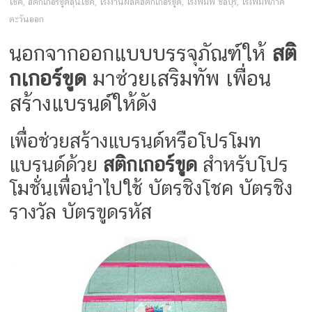
ครีม
โชค
,
สติกเกอร์ขูดลุ้นโชค
,
โรงงานผลิตสติกเกอร์ขูด
,
โรงพิมพ์ ชลบุรี
,
โรงพิมพ์ภาค
ตะวันออก
บรรจุ
นอกจากออกแบบบรรจุภัณฑ์ให้
สติ
ภัณฑ์
กเกอร์ขูด
มาช่วยเสริมทัพ เพื่อน
ฉลาก
สร้างแบรนด์ให้ดัง
ครบ
เพื่อช่วยสร้างแบรนด์หรือโปรโมท
วงจร
แบรนด์ด้วย
สติกเกอร์ขูด
สำหรับโปร
ผลิต
โมชั่นเพื่อนำไปใช้ บัตรชิงโชค บัตรชิง
ซอง
ฟอยล์
รางวัล บัตรขูดรหัส
รับ
ผลิต
กล่อง
รับ
ผลิต
กล่อง