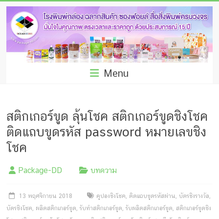
Skip
โรง
to
พิมพ์
content
กล่อง
ชลบุรี
Menu
โรงงาน
ผลิต
สติกเกอร์ขูด ลุ้นโชค สติกเกอร์ขูดชิงโชค
ซอง
ติดแถบขูดรหัส password หมายเลขชิง
ฟอยล์
โชค
รับ
Package-DD
บทความ
ผลิต
13 พฤศจิกายน 2018
คูปองชิงโชค
,
ติดแถบขูดรหัสผ่าน
,
บัตรชิงรางวัล
,
กล่อง
บัตรชิงโชค
,
ผลิตสติกเกอร์ขูด
,
รับทำสติกเกอร์ขูด
,
รับผลิตสติกเกอร์ขูด
,
สติกเกอร์ขูดชิง