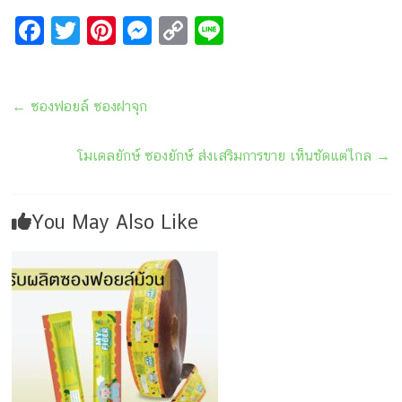
F
T
Pi
M
C
Li
a
wi
nt
e
o
n
ce
tt
er
s
p
e
←
ซองฟอยล์ ซองฝาจุก
b
er
e
s
y
o
st
e
Li
โมเดลยักษ์ ซองยักษ์ ส่งเสริมการขาย เห็นชัดแต่ไกล
→
o
n
n
k
g
k
You May Also Like
er