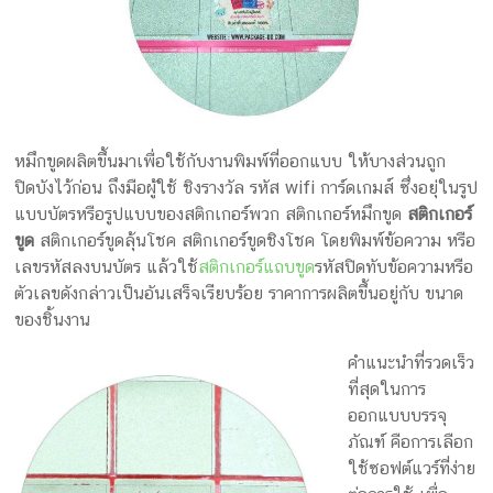
ครีม
รับ
ผลิต
กล่อง
สบู่
Packaging
หมึกขูดผลิตขึ้นมาเพื่อใช้กับงานพิมพ์ที่ออกแบบ ให้บางส่วนถูก
Design
ปิดบังไว้ก่อน ถึงมือผู้ใช้ ชิงรางวัล รหัส wifi การ์ดเกมส์ ซึ่งอยุ่ในรูป
รับ
แบบบัตรหรือรูปแบบของสติกเกอร์พวก สติกเกอร์หมึกขูด
สติกเกอร์
ผลิต
ขูด
สติกเกอร์ขูดลุ้นโชค สติกเกอร์ขูดชิงโชค โดยพิมพ์ข้อความ หรือ
กล่อง
เลขรหัสลงบนบัตร แล้วใช้
สติกเกอร์แถบขูด
รหัสปิดทับข้อความหรือ
เซ็ต
ตัวเลขดังกล่าวเป็นอันเสร็จเรียบร้อย ราคาการผลิตขึ้นอยู่กับ ขนาด
รับ
ของชิ้นงาน
ผลิต
กล่อง
คำแนะนำที่รวดเร็ว
เครื่อง
ที่สุดในการ
สำ
ออกแบบบรรจุ
อางค์
ภัณฑ์ คือการเลือก
รับ
ใช้ซอฟต์แวร์ที่ง่าย
ทำ