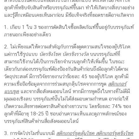
สำหรับแบรนด์ที่เป็นที่ยอมรับในการออกแบบ สิ่งเหล่านี้อาจทำให้
ลูกค้าที่หยิบจับสินค้าหรือบรรจุภัณฑ์ขึ้นมา ทำให้เกิดบางสิ่งบางอย่าง
และรู้สึกเหมือนเคยเห็นมาก่อน มีข้อเท็จจริงที่ยอดขายดีอาจเกิดจาก
1. เกือบ 1 ใน 3 ของการตัดสินใจซื้อผลิตภัณฑ์ขึ้นอยู่กับบรรจุภัณฑ์
ภายนอกเพียงอย่างเดียว
2. ไม่เพียงแต่ให้ความสำคัญกับการดึงดูดความสนใจของผู้บริโภค
แต่การใช้รูปแบบ
บัตรชิงโชค บัตรชิงรางวัล
บนบรรจุภัณฑ์ที่
สามารถใช้งานได้เป็นการเรียกจำนวนลูกค้าให้เพิ่มขึ้น ในขณะ
เดียวกันกล่องบรรจุภัณฑ์ต้องป้องกันสินค้าก่อนถึงมือลูกค้าได้ตาม
วัตถุประสงค์ มีการวิจัยรายงานว่าร้อยละ 45 ของผู้บริโภค ลูกค้ามี
ความเชื่อถือข้อมูลจากการร่วมสนุกลุ้นโชคจากการขูด
สติกเกอร์
แบบขูด
และจากสื่อสังคมออนไลน์ หากมีการพูดถึงในทางที่ไม่ดีมี
มุมมองเชิงลบ บรรจุภัณฑ์นั้นไม่ได้ส่งมอบตามกำหนด อาจก่อให้
เกิดความเสียหายต่อตราสินค้าอย่างยาวนาน โดยร้อยละ 74% ของ
ลูกค้าที่มีอายุ 18-25 ปี ชอบอ่านความเห็นและดูภาพลักษณ์ของ
บรรจุภัณฑ์สินค้าผ่านสื่อสังคมออนไลน์
3. การจัดโปรโมชั่นแบบมี
สติกเกอร์ขูดลุ้นโชค สติกเกอร์ขูดชิงโชค