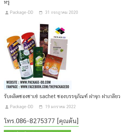
หรู
Package-DD
31 กรกฎาคม 2020
รับผลิตซองซาเช่ sachet ซองบรรจุภัณฑ์ ฝาจุก ฝาเกลียว
Package-DD
19 มกราคม 2022
โทร.086-8275377 [คุณต้น]