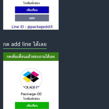
กด add line ได้เลย