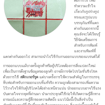
ต่อการใช้ เพื่อ
กล่อง
ทำความเข้าใจ
ครีม
เกี่ยวกับรูปร่างรูป
รับ
ทรงและรูปแบบ
ทำ
บรรจุภัณฑ์ที่แตก
กล่อง
ต่างกันนอกจากนี้
สบู่
คุณยังจะได้เรียนรู้
รับ
วิธีจัดเตรียมการ
ทำ
สำหรับการพิมพ์
กล่อง
และงานพิมพ์ที่
อาหาร
แตกต่างกันออกไป สามารถนำไปใช้กับงานออกแบบของแบรนด์ได้
เสริม
การออกแบบแม้บางครั้งลูกค้าหรือผู้บริโภคต้องการสิ่งแปลกใหม่
โรงงาน
เพื่อเป็นการดึงฐานข้อมูลของลูกค้า อาจมีการจัดโปรโมชั่นชิงโชค
ผลิต
ด้วยการใช้
สติกเกอร์ขูด
แต่บางครั้งการให้ความสำคัญในการบรรจุ
กล่อง
หีบห่อสำหรับการออกแบบที่แท้จริง ความถูกต้องสามารถเพิ่มความ
บรรจุ
ไว้วางใจให้กับผู้บริโภคได้อย่างเหนียวแน่น นักออกแบบอาจใช้แรง
ภัณฑ์
บันดาลใจจากยุคที่ผ่านมา นำมาประยุกต์ใช้ก่อให้เกิดความรู้สึกทาง
อารมณ์และความรู้สึกของความคิดถึง แนวโน้มนี้เป็นสิ่งจำเป็น