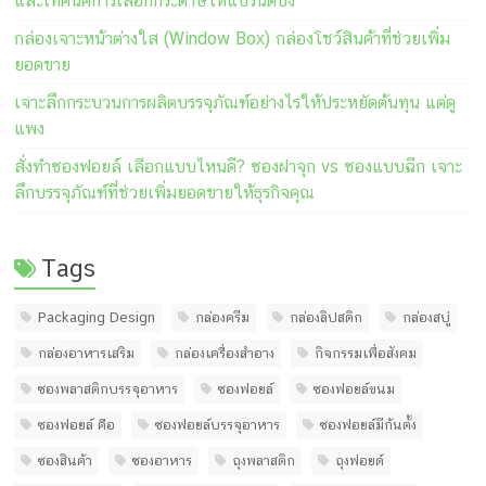
และเทคนิคการเลือกกระดาษให้แบรนด์ปัง
กล่องเจาะหน้าต่างใส (Window Box) กล่องโชว์สินค้าที่ช่วยเพิ่ม
ยอดขาย
เจาะลึกกระบวนการผลิตบรรจุภัณฑ์อย่างไรให้ประหยัดต้นทุน แต่ดู
แพง
สั่งทำซองฟอยล์ เลือกแบบไหนดี? ซองฝาจุก vs ซองแบบฉีก เจาะ
ลึกบรรจุภัณฑ์ที่ช่วยเพิ่มยอดขายให้ธุรกิจคุณ
Tags
Packaging Design
กล่องครีม
กล่องลิปสติก
กล่องสบู่
กล่องอาหารเสริม
กล่องเครื่องสำอาง
กิจกรรมเพื่อสังคม
ซองพลาสติกบรรจุอาหาร
ซองฟอยล์
ซองฟอยล์ขนม
ซองฟอยล์ คือ
ซองฟอยล์บรรจุอาหาร
ซองฟอยล์มีก้นตั้ง
ซองสินค้า
ซองอาหาร
ถุงพลาสติก
ถุงฟอยด์