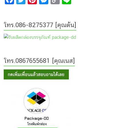
a
wi
nt
e
o
n
ce
tt
er
s
p
e
โทร.086-8275377 [คุณต้น]
b
er
e
s
y
o
st
e
Li
o
n
n
k
g
k
โทร.0867655681 [คุณเนส]
er