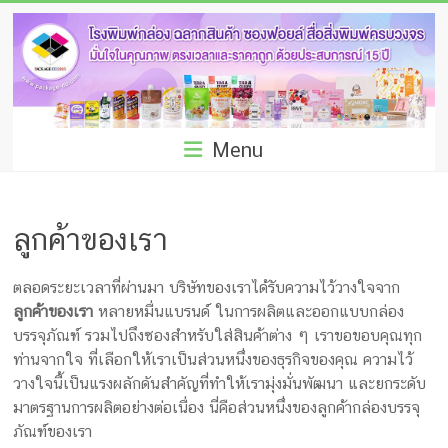
Skip
โรง
to
พิมพ์
content
กล่อง
ชลบุรี
Menu
โรงงาน
ผลิต
ลูกค้าของเรา
ซอง
ตลอดระยะเวลาที่ผ่านมา บริษัทของเราได้รับความไว้วางใจจาก
ฟอยล์
ลูกค้าของเรา
หลายหมื่นแบรนด์ ในการผลิตและออกแบบกล่อง
รับ
บรรจุภัณฑ์ รวมไปถึงซองสำหรับใส่สินค้าต่าง ๆ เราขอขอบคุณทุก
ท่านจากใจ ที่เลือกให้เราเป็นส่วนหนึ่งของธุรกิจของคุณ ความไว้
ผลิต
วางใจนี้เป็นแรงผลักดันสำคัญที่ทำให้เรามุ่งมั่นพัฒนา และยกระดับ
มาตรฐานการผลิตอย่างต่อเนื่อง นี่คือส่วนหนึ่งของลูกค้ากล่องบรรจุ
กล่อง
ภัณฑ์ของเรา