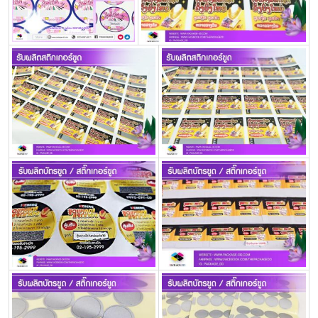
ครีม
รับ
ผลิต
กล่อง
สบู่
Packaging
Design
รับ
ผลิต
กล่อง
เซ็ต
รับ
ผลิต
กล่อง
เครื่อง
สำ
อางค์
รับ
ทำ