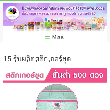
Skip
โรง
to
พิมพ์
content
กล่อง
ชลบุรี
Menu
โรงงาน
ผลิต
15.รับผลิตสติกเกอร์ขูด
ซอง
ฟอยล์
รับ
ผลิต
กล่อง