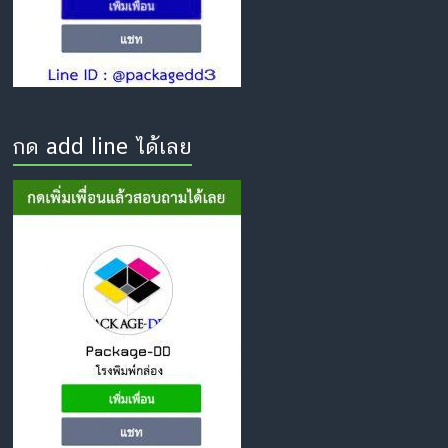
กด add line ได้เลย