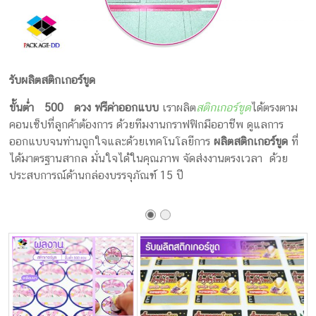
ครีม
บรรจุ
ภัณฑ์
รับผลิตสติกเกอร์ขูด
ฉลาก
ขั้นต่ำ 500 ดวง
ฟรีค่าออกแบบ
เราผลิต
สติกเกอร์ขูด
ได้ตรงตาม
ครบ
คอนเซ็ปที่ลูกค้าต้องการ ด้วยทีมงานกราฟฟิกมืออาชีพ ดูแลการ
วงจร
ออกแบบจนท่านถูกใจและด้วยเทคโนโลยีการ
ผลิตสติกเกอร์ขูด
ที่
ได้มาตรฐานสากล มั่นใจได้ในคุณภาพ จัดส่งงานตรงเวลา ด้วย
ผลิต
ประสบการณ์ด้านกล่องบรรจุภัณฑ์ 15 ปี
ซอง
ฟอยล์
รับ
ผลิต
กล่อง
รับ
ผลิต
กล่อง