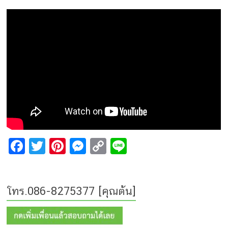
F
T
Pi
M
C
Li
a
wi
nt
e
o
n
ce
tt
er
s
p
e
โทร.086-8275377 [คุณต้น]
b
er
e
s
y
o
st
e
Li
o
n
n