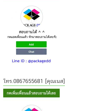
k
g
k
er
โทร.0867655681 [คุณเนส]