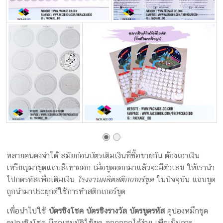
หลายคนคงจำได้ สมัยก่อนบัตรเติมเงินที่ซื้อขายกัน ต้องเอาเงิน
เหรียญมาขูดแถบสีเทาออก เมื่อขูดออกมาแล้วจะมีตัวเลข ให้เรานำ
ไปกดรหัสเพื่อเติมเงิน
โรงงานผลิตสติกเกอร์ขูด
ในปัจจุบัน แถบขูด
ถูกนำมาประยุกต์ใช้การทำสติกเกอร์ขูด
เพื่อนำไปใช้
บัตรชิงโชค
บัตรชิงรางวัล
บัตรขูดรหัส
คูปองหมึกขูด
คูปองชิงโชค มีคุณสมบัติใช้ขูด ลอกออกได้ง่าย เพื่อเป็นการ