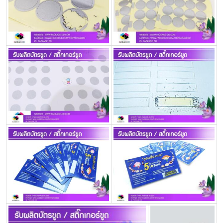
กล่อง
ครีม
รับ
ทำ
กล่อง
สบู่
รับ
ทำ
กล่อง
อาหาร
เสริม
โรงงาน
ผลิต
กล่อง
บรรจุ
ภัณฑ์