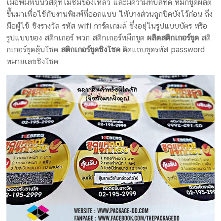
เมื่อพิมพ์บนวัสดุที่ไม่ซึมของเหลว และมีความทึบสีที่ดี หมึกขูดผลิต
ขึ้นมาเพื่อใช้กับงานพิมพ์ที่ออกแบบ ให้บางส่วนถูกปิดบังไว้ก่อน ถึง
มือผู้ใช้ ชิงรางวัล รหัส wifi การ์ดเกมส์ ซึ่งอยุ่ในรูปแบบบัตร หรือ
รูปแบบของ สติกเกอร์ พวก สติกเกอร์หมึกขูด
ผลิตสติกเกอร์ขูด
สติ
กเกอร์ขูดลุ้นโชค
สติกเกอร์ขูดชิงโชค
ติดแถบขูดรหัส password
หมายเลขชิงโชค