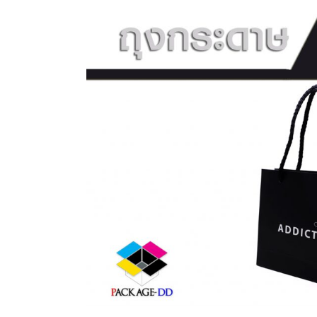
ครีม
บรรจุ
ภัณฑ์
ฉลาก
ครบ
วงจร
ผลิต
ซอง
ฟอยล์
รับ
ผลิต
กล่อง
รับ
ผลิต
กล่อง