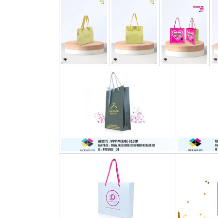
กล่อง
ครีม
รับ
ทำ
กล่อง
สบู่
รับ
ทำ
กล่อง
อาหาร
เสริม
โรงงาน
ผลิต
กล่อง
บรรจุ
ภัณฑ์