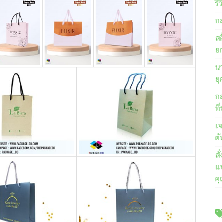
รี
ก
สต
ย
นา
ยุ
ก
ที
เ
ต้
ส
แบ
ค