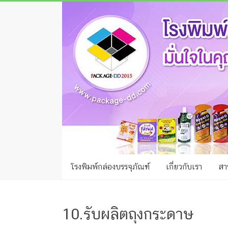
Skip
โรง
to
พิมพ์
content
กล่อง
ชลบุรี
โรงงาน
ผลิต
ซอง
ฟอยล์
โรงพิมพ์กล่องบรรจุภัณฑ์
เกี่ยวกับเรา
สาร
รับ
ผลิต
กล่อง
10.รับผลิตถุงกระดาษ