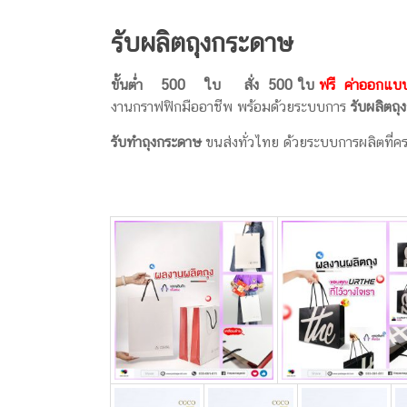
ครีม
รับ
รับผลิตถุงกระดาษ
ผลิต
กล่อง
ขั้นต่ำ 500 ใบ สั่ง 500 ใบ
ฟรี ค่าออกแบ
สบู่
งานกราฟฟิกมืออาชีพ พร้อมด้วยระบบการ
รับผลิตถ
Packaging
Design
รับทําถุงกระดาษ
ขนส่งทั่วไทย ด้วยระบบการผลิตที่คร
รับ
ผลิต
กล่อง
เซ็ต
รับ
ผลิต
กล่อง
เครื่อง
สำ
อางค์
รับ
ทำ