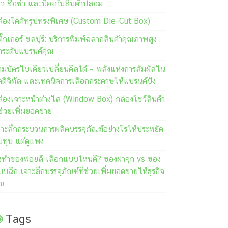
วิว ซื้อซ้ำ และป้องกันสินค้าปลอม
ล่องไดคัทรูปทรงพิเศษ (Custom Die-Cut Box)
ิ๊กเกอร์ ชลบุรี: บริการพิมพ์ฉลากสินค้าคุณภาพสูง
กระดับแบรนด์คุณ
มบัตรใบเดียวเปลี่ยนดีลได้ – พลังแห่งการสัมผัสใน
คดิจิทัล และเทคนิคการเลือกกระดาษให้แบรนด์ปัง
ล่องเจาะหน้าต่างใส (Window Box) กล่องโชว์สินค้า
่ช่วยเพิ่มยอดขาย
จาะลึกกระบวนการผลิตบรรจุภัณฑ์อย่างไรให้ประหยัด
นทุน แต่ดูแพง
ั่งทำซองฟอยล์ เลือกแบบไหนดี? ซองฝาจุก vs ซอง
บฉีก เจาะลึกบรรจุภัณฑ์ที่ช่วยเพิ่มยอดขายให้ธุรกิจ
ุณ
Tags