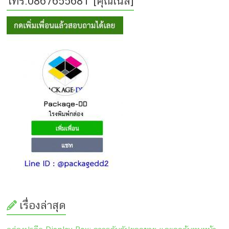
โทร.0867655681 [คุณเนส]
เรื่องล่าสุด