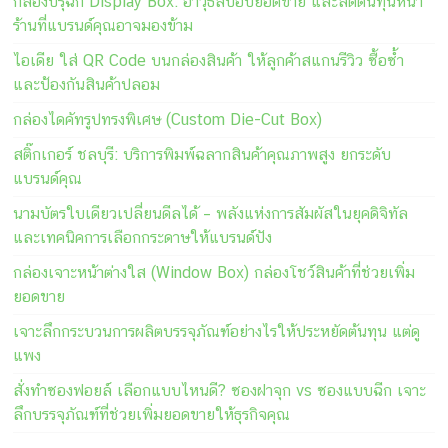
กล่องปรุฉีก Display Box: อาวุธลับอัปยอดขาย และลดต้นทุนหน้า
ร้านที่แบรนด์คุณอาจมองข้าม
ไอเดีย ใส่ QR Code บนกล่องสินค้า ให้ลูกค้าสแกนรีวิว ซื้อซ้ำ
และป้องกันสินค้าปลอม
กล่องไดคัทรูปทรงพิเศษ (Custom Die-Cut Box)
สติ๊กเกอร์ ชลบุรี: บริการพิมพ์ฉลากสินค้าคุณภาพสูง ยกระดับ
แบรนด์คุณ
นามบัตรใบเดียวเปลี่ยนดีลได้ – พลังแห่งการสัมผัสในยุคดิจิทัล
และเทคนิคการเลือกกระดาษให้แบรนด์ปัง
กล่องเจาะหน้าต่างใส (Window Box) กล่องโชว์สินค้าที่ช่วยเพิ่ม
ยอดขาย
เจาะลึกกระบวนการผลิตบรรจุภัณฑ์อย่างไรให้ประหยัดต้นทุน แต่ดู
แพง
สั่งทำซองฟอยล์ เลือกแบบไหนดี? ซองฝาจุก vs ซองแบบฉีก เจาะ
ลึกบรรจุภัณฑ์ที่ช่วยเพิ่มยอดขายให้ธุรกิจคุณ