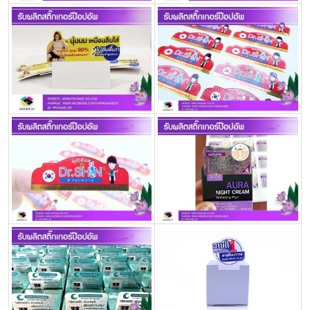
กล่อง
ครีม
รับ
ทำ
กล่อง
สบู่
รับ
ทำ
กล่อง
อาหาร
เสริม
โรงงาน
ผลิต
กล่อง
บรรจุ
ภัณฑ์