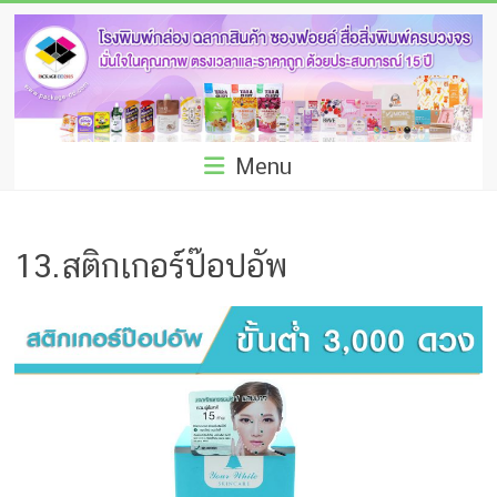
Skip
โรง
to
พิมพ์
content
กล่อง
ชลบุรี
Menu
โรงงาน
ผลิต
13.สติกเกอร์ป๊อปอัพ
ซอง
ฟอยล์
รับ
ผลิต
กล่อง