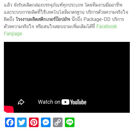
แล้ว ยังรับผลิตกล่องบรรจุภัณฑ์ทุกประเภท โดยทีมงานมืออาชีพ
และระบบการผลิตที่ใช้เทคโนโลยีมาตรฐาน บริการด้วยความจริงใจ
คิดถึง
โรงงานผลิตสติกเกอร์ป๊อปอัพ
นึกถึง Package-DD บริการ
ด้วยความจริงใจ หรือสนใจสอบถามเพิ่มเติมได้ที่
Facebook
Fanpage
F
T
Pi
M
C
Li
a
wi
nt
e
o
n