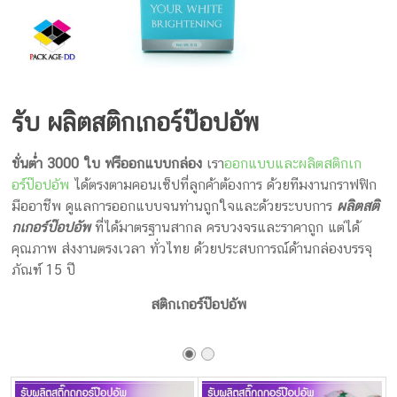
ครีม
บรรจุ
ภัณฑ์
ฉลาก
รับ ผลิตสติกเกอร์ป๊อปอัพ
ครบ
ขั่นต่ำ 3000 ใบ
ฟรีออกแบบกล่อง
เรา
ออกแบบและผลิตสติกเก
วงจร
อร์ป๊อปอัพ
ได้ตรงตามคอนเซ็ปที่ลูกค้าต้องการ ด้วยทีมงานกราฟฟิก
มืออาชีพ ดูแลการออกแบบจนท่านถูกใจและด้วยระบบการ
ผลิตสติ
ผลิต
กเกอร์ป๊อปอัพ
ที่ได้มาตรฐานสากล ครบวงจรและราคาถูก แต่ได้
ซอง
คุณภาพ ส่งงานตรงเวลา ทั่วไทย ด้วยประสบการณ์ด้านกล่องบรรจุ
ฟอยล์
ภัณฑ์ 15 ปี
รับ
ผลิต
สติกเกอร์ป๊อปอัพ
กล่อง
รับ
ผลิต
กล่อง