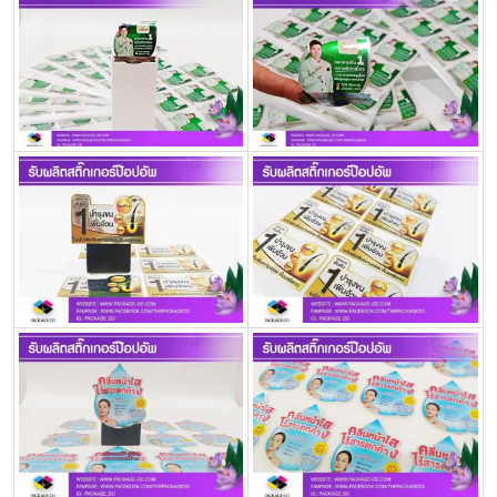
ครีม
รับ
ผลิต
กล่อง
สบู่
Packaging
Design
รับ
ผลิต
กล่อง
เซ็ต
รับ
ผลิต
กล่อง
เครื่อง
สำ
อางค์
รับ
ทำ