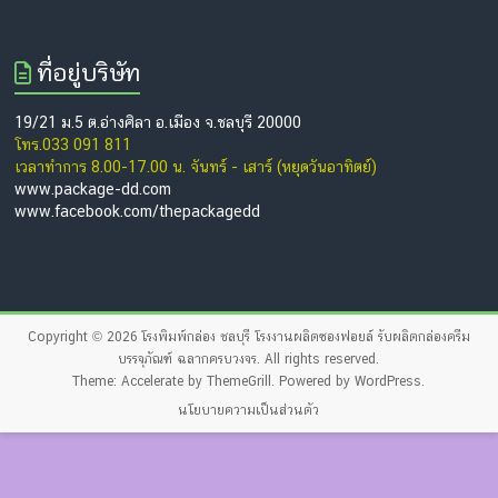
ที่อยู่บริษัท
19/21 ม.5 ต.อ่างศิลา อ.เมือง จ.ชลบุรี 20000
โทร.033 091 811
เวลาทำการ 8.00-17.00 น. จันทร์ - เสาร์ (หยุดวันอาทิตย์)
www.package-dd.com
www.facebook.com/thepackagedd
Copyright © 2026
โรงพิมพ์กล่อง ชลบุรี โรงงานผลิตซองฟอยล์ รับผลิตกล่องครีม
บรรจุภัณฑ์ ฉลากครบวงจร
. All rights reserved.
Theme:
Accelerate
by ThemeGrill. Powered by
WordPress
.
นโยบายความเป็นส่วนตัว