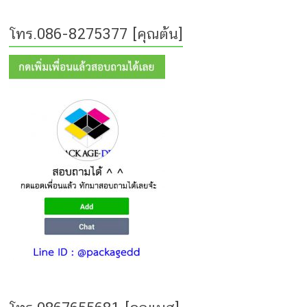
ce
tt
er
s
p
e
โทร.086-8275377 [คุณต้น]
b
er
e
s
y
o
st
e
Li
o
n
n
k
g
k
er