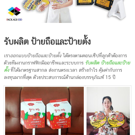
ครีม
บรรจุ
ภัณฑ์
ฉลาก
รับผลิต ป้ายถือและป้ายตั้ง
ครบ
เรา
ออกแบบป้ายถือและป้ายตั้ง
ได้ตรงตามคอนเซ็ปที่ลูกค้าต้องการ
วงจร
ด้วยทีมงานกราฟฟิกมืออาชีพและระบบการ
รับผลิต ป้ายถือและป้าย
ตั้ง
ที่ได้มาตรฐานสากล ส่งงานตรงเวลา สร้างกำไร คุ้มค่ากับการ
ผลิต
ลงทุนมากที่สุด ด้วยประสบการณ์ด้านกล่องบรรจุภัณฑ์ 15 ปี
ซอง
ฟอยล์
รับ
ผลิต
กล่อง
รับ
ผลิต
กล่อง