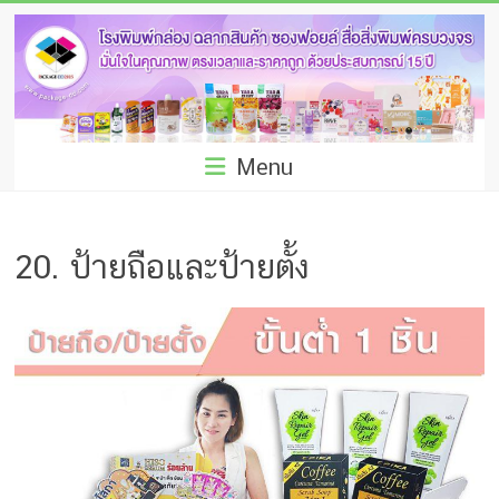
Skip
โรง
to
พิมพ์
content
กล่อง
ชลบุรี
Menu
โรงงาน
ผลิต
20. ป้ายถือและป้ายตั้ง
ซอง
ฟอยล์
รับ
ผลิต
กล่อง