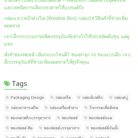
นามบัตรใบเดียวเปลี่ยนดีลได้ – พลังแห่งการสัมผัสในยุคดิจิทัล
และเทคนิคการเลือกกระดาษให้แบรนด์ปัง
กล่องเจาะหน้าต่างใส (Window Box) กล่องโชว์สินค้าที่ช่วยเพิ่ม
ยอดขาย
เจาะลึกกระบวนการผลิตบรรจุภัณฑ์อย่างไรให้ประหยัดต้นทุน แต่ดู
แพง
สั่งทำซองฟอยล์ เลือกแบบไหนดี? ซองฝาจุก vs ซองแบบฉีก เจาะ
ลึกบรรจุภัณฑ์ที่ช่วยเพิ่มยอดขายให้ธุรกิจคุณ
Tags
Packaging Design
กล่องครีม
กล่องลิปสติก
กล่องสบู่
กล่องอาหารเสริม
กล่องเครื่องสำอาง
กิจกรรมเพื่อสังคม
ซองพลาสติกบรรจุอาหาร
ซองฟอยล์
ซองฟอยล์ขนม
ซองฟอยล์ คือ
ซองฟอยล์บรรจุอาหาร
ซองฟอยล์มีก้นตั้ง