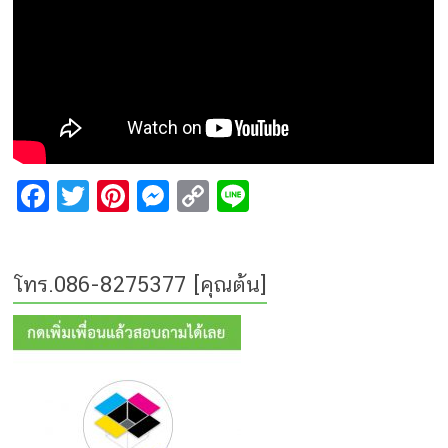
F
T
Pi
M
C
Li
a
wi
nt
e
o
n
ce
tt
er
s
p
e
โทร.086-8275377 [คุณต้น]
b
er
e
s
y
o
st
e
Li
o
n
n
k
g
k
er