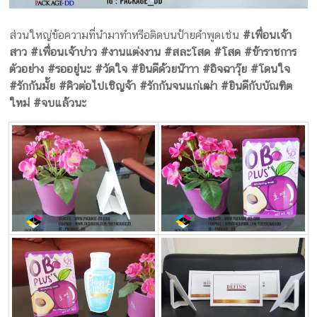
ส่วนใหญ่ข้อความที่นำมาทำหรือติดบนป้ายคำพูดเช่น
#เพื่อนเจ้า
สาว #เพื่อนเจ้าบ่าว #งานแต่งงาน #สละโสด #โสด #ข้าราชการ
ตัวอย่าง #รออยู่นะ #วัดใจ #ยินดีด้วยน๊าาา #อิจฉาวุ๊ย #โดนใจ
#รักกันมั้ย #คิวต่อไปเชิญจ้า #รักกันจนแก่เฒ่า #ยินดีกับบัณฑิต
ใหม่ #จบแล้วนะ