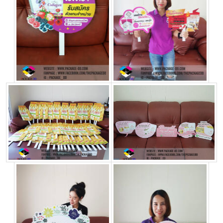
กล่อง
ครีม
รับ
ทำ
กล่อง
สบู่
รับ
ทำ
กล่อง
อาหาร
เสริม
โรงงาน
ผลิต
กล่อง
บรรจุ
ภัณฑ์