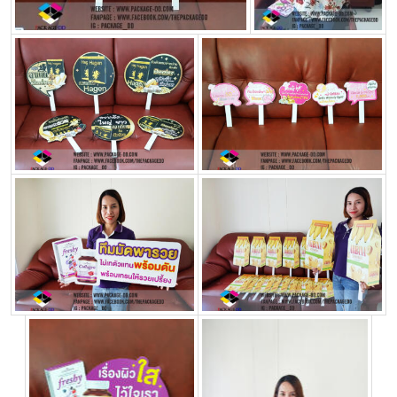
ครีม
รับ
ผลิต
กล่อง
สบู่
Packaging
Design
รับ
ผลิต
กล่อง
เซ็ต
รับ
ผลิต
กล่อง
เครื่อง
สำ
อางค์
รับ
ทำ