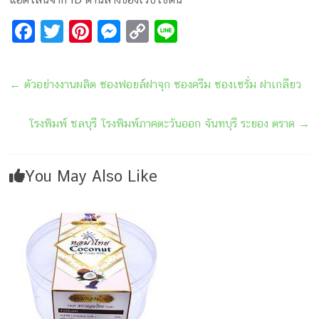
F
T
Pi
M
C
Li
a
wi
nt
e
o
n
ce
tt
er
s
p
e
←
ตัวอย่างงานผลิต ซองฟอยล์ฝาจุก ซองครีม ซองเซรั่ม ฝาเกลียว
b
er
e
s
y
o
st
e
Li
โรงพิมพ์ ชลบุรี โรงพิมพ์ภาคตะวันออก จันทบุรี ระยอง ตราด
→
o
n
n
k
g
k
You May Also Like
er