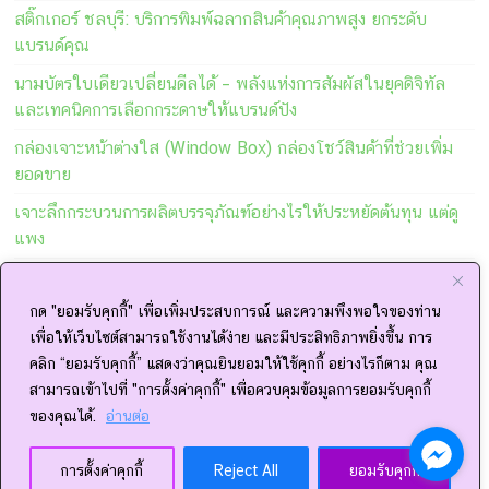
สติ๊กเกอร์ ชลบุรี: บริการพิมพ์ฉลากสินค้าคุณภาพสูง ยกระดับ
แบรนด์คุณ
นามบัตรใบเดียวเปลี่ยนดีลได้ – พลังแห่งการสัมผัสในยุคดิจิทัล
และเทคนิคการเลือกกระดาษให้แบรนด์ปัง
กล่องเจาะหน้าต่างใส (Window Box) กล่องโชว์สินค้าที่ช่วยเพิ่ม
ยอดขาย
เจาะลึกกระบวนการผลิตบรรจุภัณฑ์อย่างไรให้ประหยัดต้นทุน แต่ดู
แพง
สั่งทำซองฟอยล์ เลือกแบบไหนดี? ซองฝาจุก vs ซองแบบฉีก เจาะ
ลึกบรรจุภัณฑ์ที่ช่วยเพิ่มยอดขายให้ธุรกิจคุณ
กด "ยอมรับคุกกี้" เพื่อเพิ่มประสบการณ์ และความพึงพอใจของท่าน
เพื่อให้เว็บไซต์สามารถใช้งานได้ง่าย และมีประสิทธิภาพยิ่งขึ้น การ
คลิก “ยอมรับคุกกี้” แสดงว่าคุณยินยอมให้ใช้คุกกี้ อย่างไรก็ตาม คุณ
Tags
สามารถเข้าไปที่ "การตั้งค่าคุกกี้" เพื่อควบคุมข้อมูลการยอมรับคุกกี้
ของคุณได้.
อ่านต่อ
Packaging Design
กล่องครีม
กล่องลิปสติก
กล่องสบู่
กล่องอาหารเสริม
กล่องเครื่องสำอาง
กิจกรรมเพื่อสังคม
การตั้งค่าคุกกี้
Reject All
ยอมรับคุกกี้