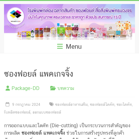
Skip
โรง
to
พิมพ์
content
กล่อง
ชลบุรี
Menu
โรงงาน
ผลิต
ซองฟอยล์ แพคเกจจิ้ง
ซอง
Package-DD
บทความ
ฟอยล์
รับ
9 กรกฎาคม 2024
ซองฟอยล์อาหารเสริม
,
ซองฟอยล์ไดคัท
,
ซองไดคัท
,
รับผลิตซองฟอยล์
,
ออกแบบซองฟอยล์
ผลิต
การออกแบบและไดคัท (Die-cutting) เป็นกระบวนการสำคัญของ
กล่อง
การผลิต
ซองฟอยล์ แพคเกจจิ้ง
ช่วยในการสร้างรูปทรงที่ลูกค้า