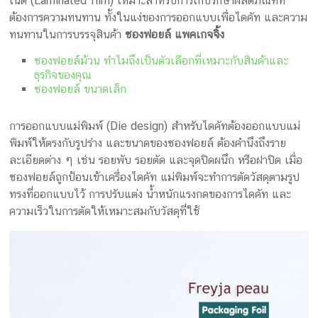
เนต (Laminated film) เหมาะสำหรับการเก็บรักษาผลิตภัณฑ์ที่
กล่อง
ต้องการความทนทาน ทั้งในแง่ของการออกแบบเพื่อไดคัท และความ
ครีม
ทนทานในการบรรจุสินค้า
ซองฟอยล์ แพคเกจจิ้ง
รับ
ซองฟอยล์ม้วน ทำไมถึงเป็นตัวเลือกที่เหมาะกับสินค้าและ
ทำ
ธุรกิจของคุณ
กล่อง
ซองฟอยล์ ขนาดเล็ก
สบู่
รับ
การออกแบบแม่พิมพ์ (Die design) สำหรับไดคัทต้องออกแบบแม่
ทำ
พิมพ์ให้ตรงกับรูปร่าง และขนาดของซองฟอยล์ ต้องคำนึงถึงราย
กล่อง
ละเอียดต่าง ๆ เช่น รอยพับ รอยตัด และจุดปิดผนึก หรือฝาปิด เมื่อ
อาหาร
ซองฟอยล์ถูกป้อนเข้าเครื่องไดคัท แม่พิมพ์จะทำการตัดวัสดุตามรูป
เสริม
ทรงที่ออกแบบไว้ การปรับแต่ง น้ำหนักแรงกดของการไดคัท และ
โรงงาน
ความเร็วในการตัดให้เหมาะสมกับวัสดุที่ใช้
ผลิต
กล่อง
บรรจุ
ภัณฑ์