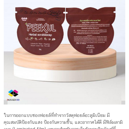
ครีม
รับ
ผลิต
กล่อง
สบู่
Packaging
Design
รับ
ผลิต
กล่อง
เซ็ต
รับ
ผลิต
กล่อง
เครื่อง
สำ
อางค์
ในการออกแบบซองฟอยล์ที่ทำจากวัสดุฟอยล์อะลูมิเนียม มี
รับ
คุณสมบัติป้องกันแสง ป้องกันความชื้น, และอากาศได้ดี มีฟิล์มลามิ
ทำ