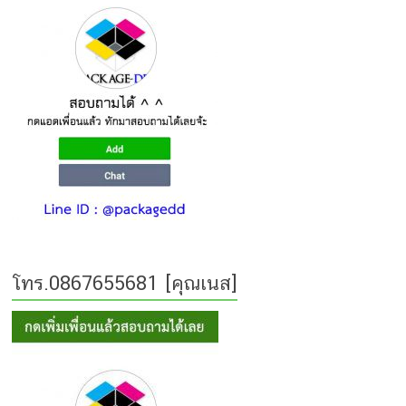
โทร.0867655681 [คุณเนส]