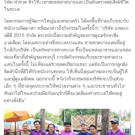
โฟม ฝาขวด ซึ่งใช้เวลาย่อยสลายนานและเป็นอันตรายต่อสิ่งมีชีวิต
ครีม
ในทะเล
รับ
ผลิต
โดยกรรมการผู้จัดการใหญ่และครอบครัว ได้ลงพื้นที่ร่วมเก็บขยะกับ
กล่อง
พนักงานจิตอาสา พร้อมกล่าวถึงกิจกรรมในครั้งนี้ว่า “บริษัท แพคเก
สบู่
จดีดี 2015 จำกัด ตระหนักถึงความสำคัญของการดูแลรักษาสิ่ง
Packaging
แวดล้อม โดยเฉพาะอย่างยิ่งทะเลบางแสน ชายหาดบางแสนที่อยู่
Design
ใกล้กับบริษัท เป็นทรัพยากรทางทะเล ซึ่งเป็นแหล่งอาหารและแหล่ง
รับ
ท่องเที่ยวที่สำคัญของชลบุรี การจัดกิจกรรมเก็บขยะชายหาดบาง
ผลิต
แสนในครั้งนี้ ไม่เพียงแต่ช่วยลดปริมาณขยะ แต่ยังเป็นการปลูกฝัง
กล่อง
จิตสำนึกที่ดีให้กับพนักงานทุกคน ให้เห็นถึงคุณค่าของการเป็นผู้ให้
เซ็ต
และผู้ดูแลสังคม นอกจากนี้ หวังว่ากิจกรรมของบริษัทจะเป็นส่วน
รับ
เล็ก ๆ ที่ช่วยจุดประกายให้หน่วยงานต่าง ๆ และประชาชนทั่วไป
ผลิต
หันมาใส่ใจและร่วมมือกันอนุรักษ์สิ่งแวดล้อมทางทะเลให้คงอยู่
กล่อง
อย่างยั่งยืน”
เครื่อง
สำ
อางค์
รับ
ทำ