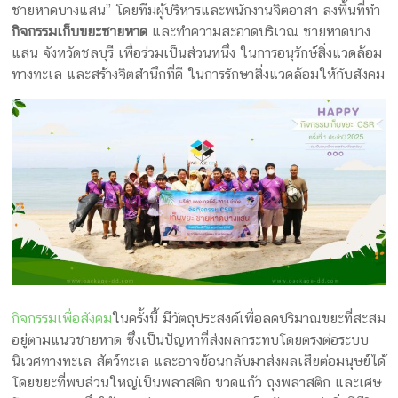
ครีม
ชายหาดบางแสน” โดยทีมผู้บริหารและพนักงานจิตอาสา ลงพื้นที่ทำ
กิจกรรมเก็บขยะชายหาด
และทำความสะอาดบริเวณ ชายหาดบาง
บรรจุ
แสน จังหวัดชลบุรี เพื่อร่วมเป็นส่วนหนึ่ง ในการอนุรักษ์สิ่งแวดล้อม
ภัณฑ์
ทางทะเล และสร้างจิตสำนึกที่ดี ในการรักษาสิ่งแวดล้อมให้กับสังคม
ฉลาก
ครบ
วงจร
ผลิต
ซอง
ฟอยล์
รับ
ผลิต
กิจกรรมเพื่อสังคม
ในครั้งนี้ มีวัตถุประสงค์เพื่อลดปริมาณขยะที่สะสม
กล่อง
อยู่ตามแนวชายหาด ซึ่งเป็นปัญหาที่ส่งผลกระทบโดยตรงต่อระบบ
รับ
นิเวศทางทะเล สัตว์ทะเล และอาจย้อนกลับมาส่งผลเสียต่อมนุษย์ได้
ผลิต
โดยขยะที่พบส่วนใหญ่เป็นพลาสติก ขวดแก้ว ถุงพลาสติก และเศษ
กล่อง