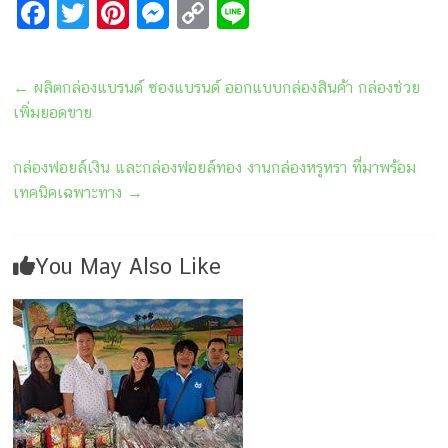
F
T
Pi
M
C
Li
a
wi
nt
e
o
n
ce
tt
er
s
p
e
←
ผลิตกล่องแบรนด์ ซองแบรนด์ ออกแบบกล่องสินค้า กล่องช่วย
b
er
e
s
y
เพิ่มยอดขาย
o
st
e
Li
o
n
n
กล่องฟอยล์เงิน และกล่องฟอยล์ทอง งานกล่องหรูหรา ที่มาพร้อม
เทคนิคเฉพาะทาง
→
k
g
k
er
You May Also Like