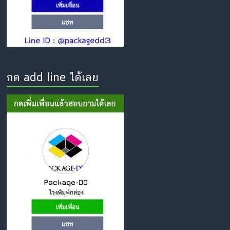
กด add line ได้เลย