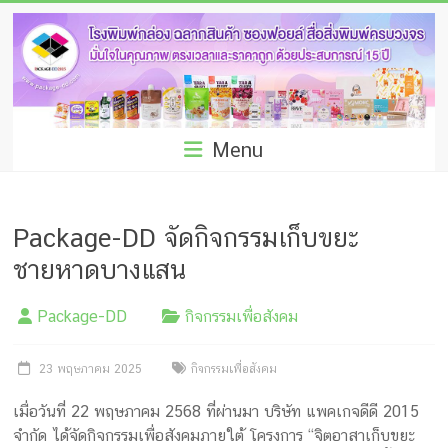
Skip
โรง
to
พิมพ์
content
กล่อง
ชลบุรี
Menu
โรงงาน
ผลิต
Package-DD จัดกิจกรรมเก็บขยะ
ซอง
ชายหาดบางแสน
ฟอยล์
Package-DD
กิจกรรมเพื่อสังคม
รับ
ผลิต
23 พฤษภาคม 2025
กิจกรรมเพื่อสังคม
กล่อง
เมื่อวันที่ 22 พฤษภาคม 2568 ที่ผ่านมา บริษัท แพคเกจดีดี 2015
จำกัด ได้จัดกิจกรรมเพื่อสังคมภายใต้ โครงการ “จิตอาสาเก็บขยะ