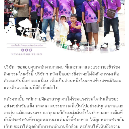
กล่อง
ครีม
รับ
ทำ
กล่อง
สบู่
รับ
ทำ
กล่อง
บริษัท ขอขอบคุณพนักงานทุกคน ที่สละเวลาและแรงกายเข้าร่วม
อาหาร
กิจกรรมในครั้งนี้ บริษัทฯ หวังเป็นอย่างยิ่งว่าจะได้จัดกิจกรรมเพื่อ
เสริม
สังคมเช่นนี้อย่างต่อเนื่อง เพื่อเป็นส่วนหนึ่งในการสร้างสรรค์สังคม
โรงงาน
และสิ่งแวดล้อมที่ดียิ่งขึ้นต่อไป
ผลิต
กล่อง
หลังจากนั้น พนักงานจิตอาสาทุกคนได้ร่วมแรงร่วมใจกันเก็บขยะ
บรรจุ
อย่างขยันขันแข็ง ท่ามกลางบรรยากาศที่เป็นไปอย่างสนุกสนานและ
ภัณฑ์
อบอุ่น แม้แดดจะแรง แต่ทุกคนก็ยังคงมุ่งมั่นตั้งใจทำงานอย่างเต็มที่
ยังมีประชาชนที่พาลูกหลานมาเล่นน้ำที่ชายหาด ให้ลูกหลานช่วยกัน
เก็บขยะมาใส่ถุงดำกับทางพนักงานอีกด้วย สะท้อนให้เห็นถึงความ