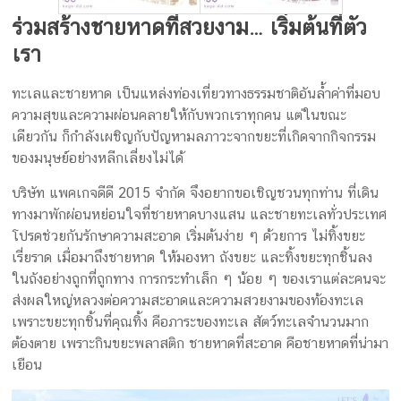
ร่วมสร้างชายหาดที่สวยงาม… เริ่มต้นที่ตัว
เรา
ทะเลและชายหาด เป็นแหล่งท่องเที่ยวทางธรรมชาติอันล้ำค่าที่มอบ
ความสุขและความผ่อนคลายให้กับพวกเราทุกคน แต่ในขณะ
เดียวกัน ก็กำลังเผชิญกับปัญหามลภาวะจากขยะที่เกิดจากกิจกรรม
ของมนุษย์อย่างหลีกเลี่ยงไม่ได้
บริษัท แพคเกจดีดี 2015 จำกัด จึงอยากขอเชิญชวนทุกท่าน ที่เดิน
ทางมาพักผ่อนหย่อนใจที่ชายหาดบางแสน และชายทะเลทั่วประเทศ
โปรดช่วยกันรักษาความสะอาด เริ่มต้นง่าย ๆ ด้วยการ ไม่ทิ้งขยะ
เรี่ยราด เมื่อมาถึงชายหาด ให้มองหา ถังขยะ และทิ้งขยะทุกชิ้นลง
ในถังอย่างถูกที่ถูกทาง การกระทำเล็ก ๆ น้อย ๆ ของเราแต่ละคนจะ
ส่งผลใหญ่หลวงต่อความสะอาดและความสวยงามของท้องทะเล
เพราะขยะทุกชิ้นที่คุณทิ้ง คือภาระของทะเล สัตว์ทะเลจำนวนมาก
ต้องตาย เพราะกินขยะพลาสติก ชายหาดที่สะอาด คือชายหาดที่น่ามา
เยือน