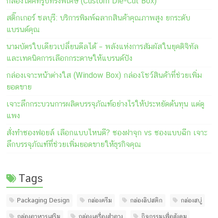
กล่องไดคัทรูปทรงพิเศษ (Custom Die-Cut Box)
สติ๊กเกอร์ ชลบุรี: บริการพิมพ์ฉลากสินค้าคุณภาพสูง ยกระดับ
แบรนด์คุณ
นามบัตรใบเดียวเปลี่ยนดีลได้ – พลังแห่งการสัมผัสในยุคดิจิทัล
และเทคนิคการเลือกกระดาษให้แบรนด์ปัง
กล่องเจาะหน้าต่างใส (Window Box) กล่องโชว์สินค้าที่ช่วยเพิ่ม
ยอดขาย
เจาะลึกกระบวนการผลิตบรรจุภัณฑ์อย่างไรให้ประหยัดต้นทุน แต่ดู
แพง
สั่งทำซองฟอยล์ เลือกแบบไหนดี? ซองฝาจุก vs ซองแบบฉีก เจาะ
ลึกบรรจุภัณฑ์ที่ช่วยเพิ่มยอดขายให้ธุรกิจคุณ
Tags
Packaging Design
กล่องครีม
กล่องลิปสติก
กล่องสบู่
กล่องอาหารเสริม
กล่องเครื่องสำอาง
กิจกรรมเพื่อสังคม