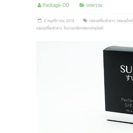
ครีม
Package-DD
บทความ
บรรจุ
2 พฤศจิกายน 2018
กล่องเครื่องสำอาง
,
กล่องแป้งพ
ภัณฑ์
กล่องเครื่องสำอาง
,
โรงงานผลิตกล่องบรรจุภัณฑ์
ฉลาก
ครบ
วงจร
ผลิต
ซอง
ฟอยล์
รับ
ผลิต
กล่อง
รับ
ผลิต
กล่อง