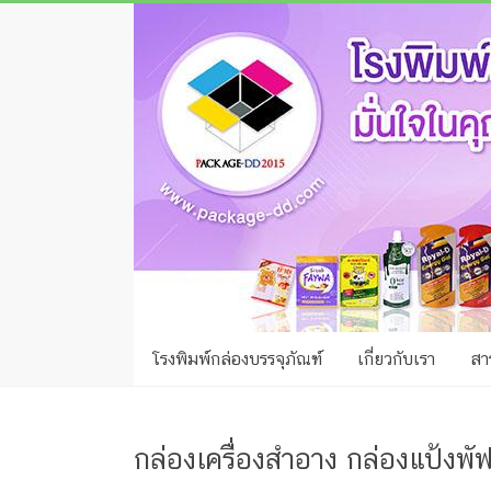
Skip
โรง
to
พิมพ์
content
กล่อง
ชลบุรี
โรงงาน
ผลิต
ซอง
ฟอยล์
โรงพิมพ์กล่องบรรจุภัณฑ์
เกี่ยวกับเรา
สาร
รับ
ผลิต
กล่อง
กล่องเครื่องสำอาง กล่องแป้งพัฟ