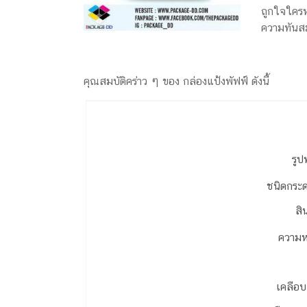
ถูกใจใครห
กล่อง
ความทันสม
ครีม
รับ
ทำ
กล่อง
คุณสมบัติคร่าว ๆ ของ กล่องแป้งพัฟฟ์ ดังนี้
สบู่
รับ
ทำ
กล่อง
รูป
อาหาร
เสริม
ชนิดกระ
โรงงาน
ผลิต
สิ
กล่อง
ความ
บรรจุ
ภัณฑ์
เคลือบ