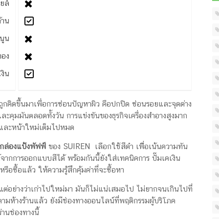
ยล์
้าน
มนูน
ทอง
เงิน
ถูกคิดขึ้นมาเพื่อการซ่อนปัญหาผิว คือปกปิด ซ่อนรอยและจุดด่าง
ละคุมมันตลอดทั้งวัน การแข่งขันของธุรกิจเครื่องสำอางสูงมาก
ก่าและหน้าใหม่เต็มไปหมด
กล่องแป้งพัฟฟ์
ของ SUIREN เลือกใช้สีดำ เพืิ่อเน้นความทัน
ด์จากการออกแบบสีได้ พร้อมกันนี้ยังใส่เทคนิคการ ปั๊มเคเงิน
หรือซื้อแล้ว ให้ความรู้สึกคุ้มค่าที่จะซื้อหา
ก แต่อย่างว่าเก่าไปใหม่มา มันก็ไม่แน่เสมอไป ไม่ยากจนเกินไปที่
มห้างร้านแล้ว ยังมีช่องทางออนไลน์ที่พฤติกรรมผู้บริโภค
านช่องทางนี้