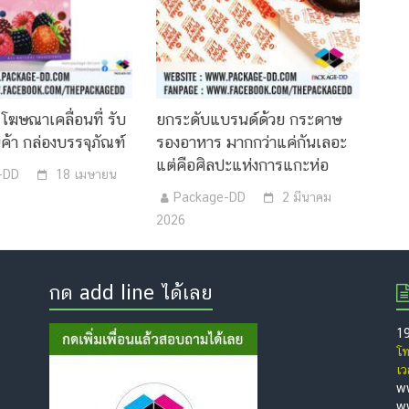
= โฆษณาเคลื่อนที่ รับ
ยกระดับแบรนด์ด้วย กระดาษ
ค้า กล่องบรรจุภัณฑ์
รองอาหาร มากกว่าแค่กันเลอะ
แต่คือศิลปะแห่งการแกะห่อ
-DD
18 เมษายน
Package-DD
2 มีนาคม
2026
กด add line ได้เลย
19
โ
เว
w
w