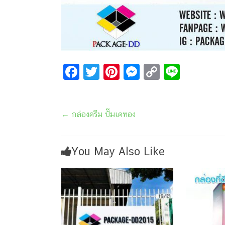
F
T
Pi
M
C
Li
a
wi
nt
e
o
n
ce
tt
er
s
p
e
←
กล่องครีม ปั๊มเคทอง
b
er
e
s
y
o
st
e
Li
o
n
n
You May Also Like
k
g
k
er