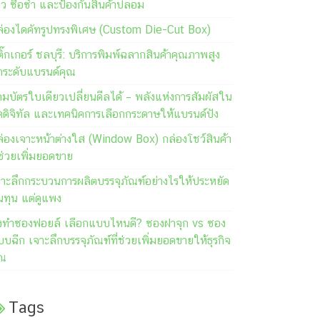
วิว ซื้อซ้ำ และป้องกันสินค้าปลอม
ล่องไดคัทรูปทรงพิเศษ (Custom Die-Cut Box)
ิ๊กเกอร์ ชลบุรี: บริการพิมพ์ฉลากสินค้าคุณภาพสูง
กระดับแบรนด์คุณ
มบัตรใบเดียวเปลี่ยนดีลได้ – พลังแห่งการสัมผัสใน
คดิจิทัล และเทคนิคการเลือกกระดาษให้แบรนด์ปัง
ล่องเจาะหน้าต่างใส (Window Box) กล่องโชว์สินค้า
่ช่วยเพิ่มยอดขาย
จาะลึกกระบวนการผลิตบรรจุภัณฑ์อย่างไรให้ประหยัด
นทุน แต่ดูแพง
ั่งทำซองฟอยล์ เลือกแบบไหนดี? ซองฝาจุก vs ซอง
บฉีก เจาะลึกบรรจุภัณฑ์ที่ช่วยเพิ่มยอดขายให้ธุรกิจ
ุณ
Tags