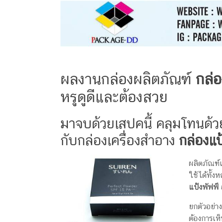
ครีม
รับ
ผลิต
กล่อง
สบู่
Packaging
ผลงานกล่องผลิตภัณฑ์
กล่อ
Design
รับ
หรูดูดี
และต้องสวย
ผลิต
กล่อง
มาจบด้วยเสปคนี้ คลุมโทนด้วย
เซ็ต
รับ
กับกล่องเครื่องสำอาง
กล่องแป
ผลิต
กล่อง
ผลิตภัณฑ์
เครื่อง
ใช้ได้ทั้ง
สำ
แป้งพัฟฟ์
อางค์
ยกตัวอย่
รับ
ต้องการเห็
ทำ