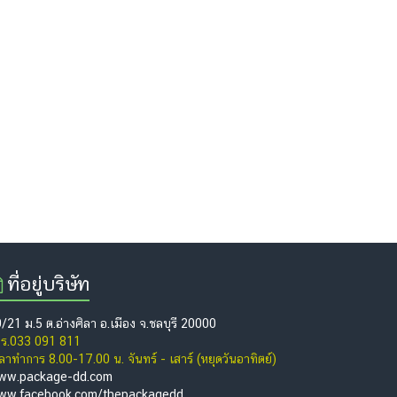
ที่อยู่บริษัท
/21 ม.5 ต.อ่างศิลา อ.เมือง จ.ชลบุรี 20000
ทร.033 091 811
ลาทำการ 8.00-17.00 น. จันทร์ - เสาร์ (หยุดวันอาทิตย์)
ww.package-dd.com
ww.facebook.com/thepackagedd