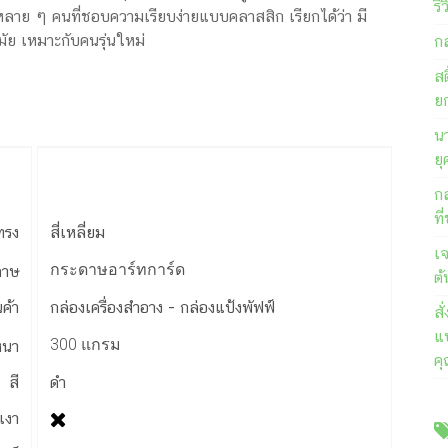
รี
ลาย ๆ คนที่ชอบความเรียบง่ายแบบคลาสสิก เรียกได้ว่า มี
ัย เหมาะกับคนรุ่นใหม่
ก
สต
ย
นา
ยุ
ก
ที
ทรง
สี่เหลี่ยม
เ
กระดาษอาร์ทการ์ด
ดาษ
ต้
นค้า
กล่องเครื่องสำอาง - กล่องแป้งพัฟฟ์
ส
แบ
300 แกรม
หนา
ค
สี
ดำ
เงา