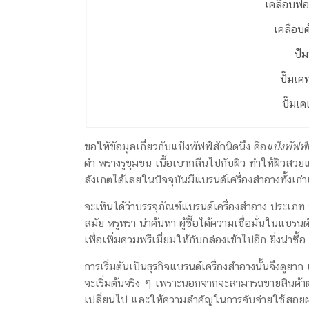
เคลือบฟอ
เคลือบด
ป้๊
ปั๊มเค
ปั๊มเค
ขอให้ข้อมูลเกี่ยวกับแป้งพัฟฟ์สักนิดนึง คือ
แป้งพัฟฟ์
ดำ พรางรูขุมขน เนื้อเบากลืนไปกับผิว ทำให้ผิวสวยแ
สังเกตได้เลยในปัจจุบันมีแบรนด์เครื่องสำอางทั้งเ
จะเห็นได้ว่าบรรจุภัณฑ์แบรนด์เครื่องสำอาง ประเภท
สมัย หรูหรา น่าค้นหา ผู้ซื้อได้ความเชื่อมั่นในแบรน
เพื่อเพิ่มควมพรีเมี่ยมให้กับกล่องเข้าไปอีก ยิ่งน่าซื้อ 
การเริ่มต้นเป็นธุรกิจแบรนด์เครื่องสำอางนั้นจึงดูยา
จะเริ่มต้นจริง ๆ เพราะนอกจากจะสามารถขายสินค้าตา
เปลี่ยนไป และให้ความสำคัญในการจับจ่ายใช้สอยผ่